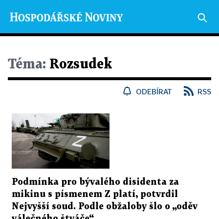
Téma:
Rozsudek
ODEBÍRAT
RSS
Podmínka pro bývalého disidenta za
mikinu s písmenem Z platí, potvrdil
Nejvyšší soud. Podle obžaloby šlo o „oděv
válečného štváče“