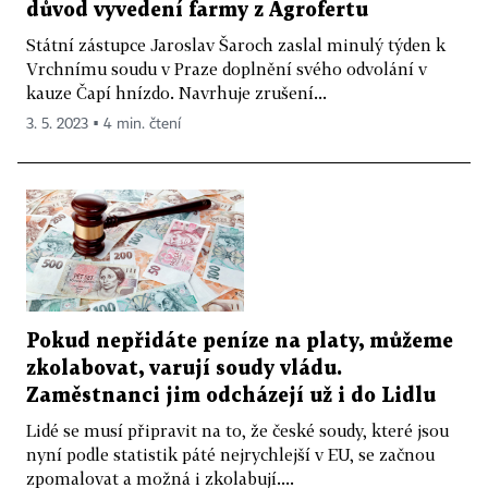
důvod vyvedení farmy z Agrofertu
Státní zástupce Jaroslav Šaroch zaslal minulý týden k
Vrchnímu soudu v Praze doplnění svého odvolání v
kauze Čapí hnízdo. Navrhuje zrušení...
3. 5. 2023 ▪ 4 min. čtení
Pokud nepřidáte peníze na platy, můžeme
zkolabovat, varují soudy vládu.
Zaměstnanci jim odcházejí už i do Lidlu
Lidé se musí připravit na to, že české soudy, které jsou
nyní podle statistik páté nejrychlejší v EU, se začnou
zpomalovat a možná i zkolabují....