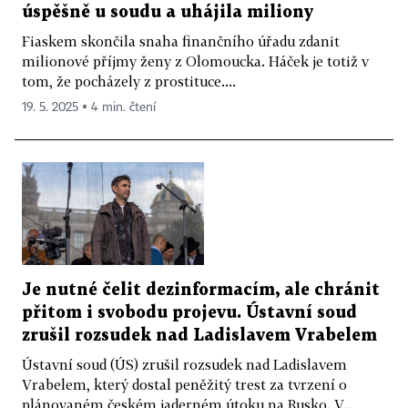
úspěšně u soudu a uhájila miliony
Fiaskem skončila snaha finančního úřadu zdanit
milionové příjmy ženy z Olomoucka. Háček je totiž v
tom, že pocházely z prostituce....
19. 5. 2025 ▪ 4 min. čtení
Je nutné čelit dezinformacím, ale chránit
přitom i svobodu projevu. Ústavní soud
zrušil rozsudek nad Ladislavem Vrabelem
Ústavní soud (ÚS) zrušil rozsudek nad Ladislavem
Vrabelem, který dostal peněžitý trest za tvrzení o
plánovaném českém jaderném útoku na Rusko. V...