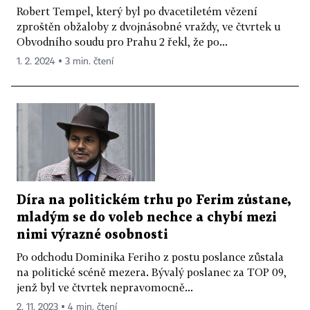
Robert Tempel, který byl po dvacetiletém vězení
zproštěn obžaloby z dvojnásobné vraždy, ve čtvrtek u
Obvodního soudu pro Prahu 2 řekl, že po...
1. 2. 2024 ▪ 3 min. čtení
Díra na politickém trhu po Ferim zůstane,
mladým se do voleb nechce a chybí mezi
nimi výrazné osobnosti
Po odchodu Dominika Feriho z postu poslance zůstala
na politické scéně mezera. Bývalý poslanec za TOP 09,
jenž byl ve čtvrtek nepravomocně...
2. 11. 2023 ▪ 4 min. čtení