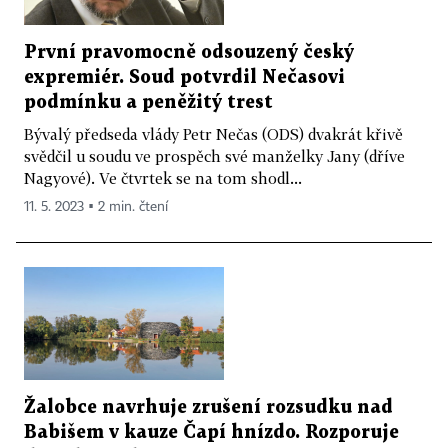
První pravomocně odsouzený český
expremiér. Soud potvrdil Nečasovi
podmínku a peněžitý trest
Bývalý předseda vlády Petr Nečas (ODS) dvakrát křivě
svědčil u soudu ve prospěch své manželky Jany (dříve
Nagyové). Ve čtvrtek se na tom shodl...
11. 5. 2023 ▪ 2 min. čtení
Žalobce navrhuje zrušení rozsudku nad
Babišem v kauze Čapí hnízdo. Rozporuje