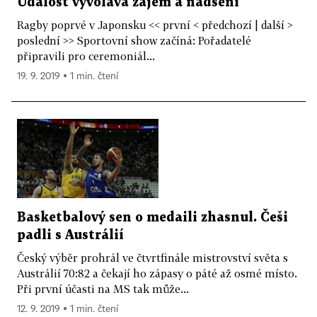
Událost vyvolává zájem a nadšení
Ragby poprvé v Japonsku << první < předchozí | další >
poslední >> Sportovní show začíná: Pořadatelé
připravili pro ceremoniál...
19. 9. 2019 ▪ 1 min. čtení
Basketbalový sen o medaili zhasnul. Češi
padli s Austrálií
Český výběr prohrál ve čtvrtfinále mistrovství světa s
Austrálií 70:82 a čekají ho zápasy o páté až osmé místo.
Při první účasti na MS tak může...
12. 9. 2019 ▪ 1 min. čtení