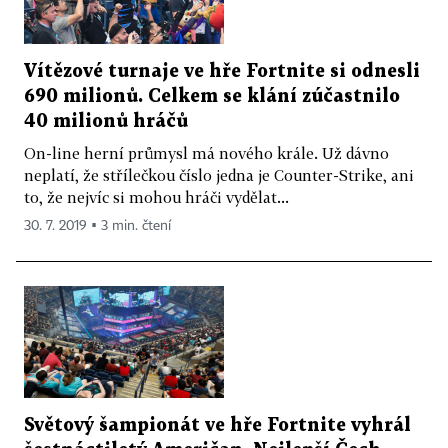
Vítězové turnaje ve hře Fortnite si odnesli
690 milionů. Celkem se klání zúčastnilo
40 milionů hráčů
On-line herní průmysl má nového krále. Už dávno
neplatí, že střílečkou číslo jedna je Counter-Strike, ani
to, že nejvíc si mohou hráči vydělat...
30. 7. 2019 ▪ 3 min. čtení
Světový šampionát ve hře Fortnite vyhrál