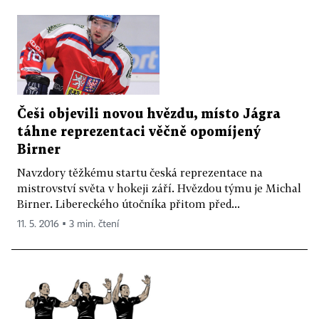
Češi objevili novou hvězdu, místo Jágra
táhne reprezentaci věčně opomíjený
Birner
Navzdory těžkému startu česká reprezentace na
mistrovství světa v hokeji září. Hvězdou týmu je Michal
Birner. Libereckého útočníka přitom před...
11. 5. 2016 ▪ 3 min. čtení