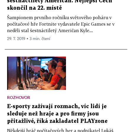
šestnáctiletý Američan. Nejlepší Čech
skončil na 22. místě
Šampionem prvního ročníku světového poháru v
počítačové hře Fortnite vydavatele Epic Games se v
neděli stal šestnáctiletý Američan Kyle...
29. 7. 2019 ▪ 3 min. čtení
ROZHOVOR
E-sporty zažívají rozmach, víc lidí je
sleduje než hraje a pro firmy jsou
přitažlivé, říká zakladatel PLAYzone
Někdejší hráč počítačových her a podnikatel Lukáš