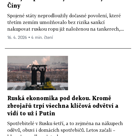
Číny
Spojené státy neprodloužily dočasné povolení, které
třetím zemím umožňovalo bez rizika sankcí
nakupovat ruskou ropu již naloženou na tankerech,...
16. 4. 2026 ▪ 4 min. čtení
Ruská ekonomika pod dekou. Kromě
zbrojařů trpí všechna klíčová odvětví a
vidí to už i Putin
Spotřebitelé v Rusku šetří, a to zejména na nákupech
oděvů, obuvi i domácích spotřebičů. Letos začali –