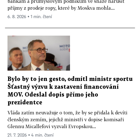
bankám a průmyslovým podnikům ve snaze narušit
příjmy z prodeje ropy, které by Moskva mohla...
6. 8. 2026 ▪ 1 min. čtení
Bylo by to jen gesto, odmítl ministr sportu
Šťastný výzvu k zastavení financování
MOV. Odeslal dopis přímo jeho
prezidentce
Vláda zatím neuvažuje o tom, že by se přidala k devíti
členským zemím, jejichž ministři v dopise komisaři
Glennu Micallefovi vyzvali Evropskou...
21. 7. 2026 ▪ 4 min. čtení