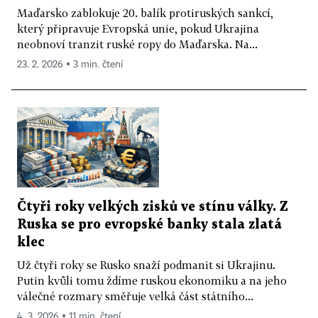
Maďarsko zablokuje 20. balík protiruských sankcí,
který připravuje Evropská unie, pokud Ukrajina
neobnoví tranzit ruské ropy do Maďarska. Na...
23. 2. 2026 ▪ 3 min. čtení
Čtyři roky velkých zisků ve stínu války. Z
Ruska se pro evropské banky stala zlatá
klec
Už čtyři roky se Rusko snaží podmanit si Ukrajinu.
Putin kvůli tomu ždíme ruskou ekonomiku a na jeho
válečné rozmary směřuje velká část státního...
4. 3. 2026 ▪ 11 min. čtení