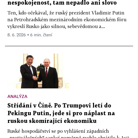
nespokojenost, tam nepadlo ani slovo
Ten, kdo očekával, že ruský prezident Vladimir Putin
na Petrohradském mezinárodním ekonomickém fóru
vykreslí Rusko jako silnou, sebevědomou a...
8. 6. 2026 ▪ 6 min. čtení
ANALÝZA
Střídání v Číně. Po Trumpovi letí do
Pekingu Putin, jede si pro náplast na
ruskou skomírající ekonomiku
Ruské hospodářství se po vyhlášení západních
„protiválečných“ sankcí poměrně rychle obrátilo k Asii.