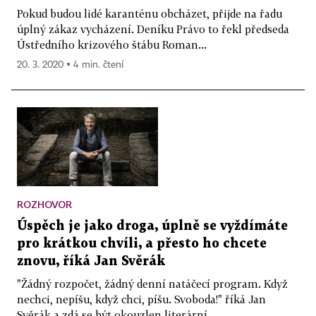
Pokud budou lidé karanténu obcházet, přijde na řadu
úplný zákaz vycházení. Deníku Právo to řekl předseda
Ústředního krizového štábu Roman...
20. 3. 2020 ▪ 4 min. čtení
ROZHOVOR
Úspěch je jako droga, úplně se vyždímáte
pro krátkou chvíli, a přesto ho chcete
znovu, říká Jan Svěrák
"Žádný rozpočet, žádný denní natáčecí program. Když
nechci, nepíšu, když chci, píšu. Svoboda!" říká Jan
Svěrák a zdá se být okouzlen literární...