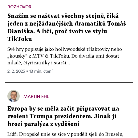
ROZHOVOR
Snažím se naštvat všechny stejně, říká
jeden z nejžádanějších dramatiků Tomáš
Dianiška. A líčí, proč tvoří ve stylu
TikToku
Své hry popisuje jako hollywoodské tříaktovky nebo
„kousky“ z MTV či TikToku. Do divadla umí dostat
mladé, čtyřicátníky i starší...
2. 2. 2025 ▪ 13 min. čtení
MARTIN EHL
Evropa by se měla začít připravovat na
zvolení Trumpa prezidentem. Jinak jí
hrozí paralýza z vyděšení
Lídři Evropské unie se sice v pondělí sjeli do Bruselu,