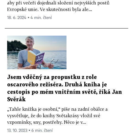
aby při večeři dojednali složení nejvyšších postů
Evropské unie. Ve skutečnosti byla ale...
18. 6. 2024 ▪ 4 min. čtení
Jsem vděčný za propustku z role
oscarového režiséra. Druhá kniha je
cestopis po mém vnitřním světě, říká Jan
Svěrák
„Tahle knížka je osobní,“ píše na zadní obálce a
vysvětluje, že do knihy Světakrásy vložil své
vzpomínky, sny, postřehy. Něco je v...
13. 10. 2023 ▪ 6 min. čtení