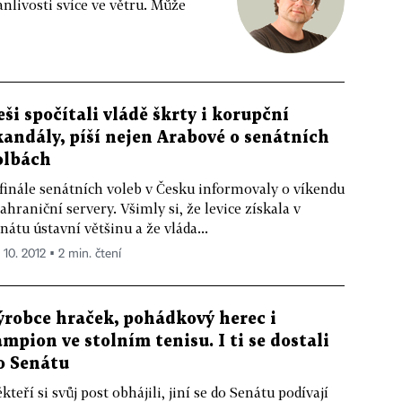
livosti svíce ve větru. Může
eši spočítali vládě škrty i korupční
kandály, píší nejen Arabové o senátních
olbách
finále senátních voleb v Česku informovaly o víkendu
zahraniční servery. Všimly si, že levice získala v
nátu ústavní většinu a že vláda...
 10. 2012 ▪ 2 min. čtení
ýrobce hraček, pohádkový herec i
ampion ve stolním tenisu. I ti se dostali
o Senátu
kteří si svůj post obhájili, jiní se do Senátu podívají