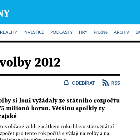
REALITY
INVESTICE
PODCASTY
HRY
PročNe
ARCHIV
D
volby 2012
ODEBÍRAT
RSS
olby si loni vyžádaly ze státního rozpočtu
75 milionů korun. Většinu spolkly ty
rajské
tos občané volili začátkem roku hlavu státu. Státní
zpočet pro tento rok počítá s výdaji na volby a na