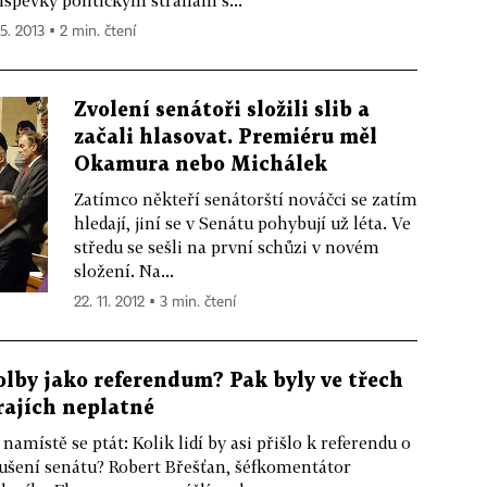
íspěvky politickým stranám s...
 5. 2013 ▪ 2 min. čtení
Zvolení senátoři složili slib a
začali hlasovat. Premiéru měl
Okamura nebo Michálek
Zatímco někteří senátorští nováčci se zatím
hledají, jiní se v Senátu pohybují už léta. Ve
středu se sešli na první schůzi v novém
složení. Na...
22. 11. 2012 ▪ 3 min. čtení
olby jako referendum? Pak byly ve třech
rajích neplatné
 namístě se ptát: Kolik lidí by asi přišlo k referendu o
ušení senátu? Robert Břešťan, šéfkomentátor