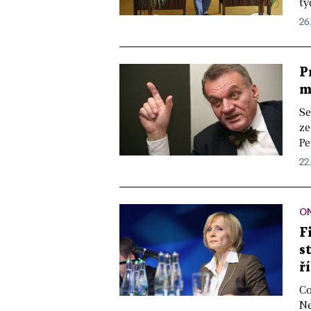
tý
26.
P
m
Se
ze
Pe
22.
O
F
s
ř
Co
Ne