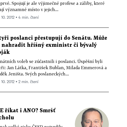
prvé. Spojují je ale výjimečné profese a záliby, které
jí významné místo v jejich...
 10. 2012 ▪ 4 min. čtení
tyři poslanci přestupují do Senátu. Může
e nahradit hříšný exministr či bývalý
oják
nátních voleb se zúčastnili i poslanci. Úspěšní byli
yři: Jan Látka, František Bublan, Milada Emmerová a
děk Jeništa. Svých poslaneckých...
 10. 2012 ▪ 2 min. čtení
E říkat i ANO? Smršť
cholu
pak velké zisky ČSSD potvrdily