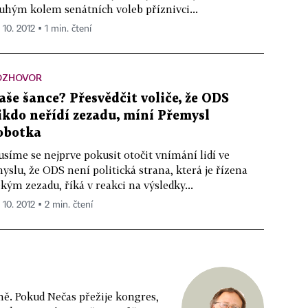
uhým kolem senátních voleb příznivci...
 10. 2012 ▪ 1 min. čtení
OZHOVOR
aše šance? Přesvědčit voliče, že ODS
ikdo neřídí zezadu, míní Přemysl
obotka
síme se nejprve pokusit otočit vnímání lidí ve
yslu, že ODS není politická strana, která je řízena
kým zezadu, říká v reakci na výsledky...
 10. 2012 ▪ 2 min. čtení
ně. Pokud Nečas přežije kongres,