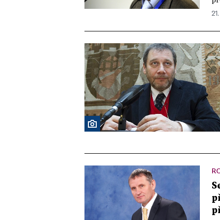
21.
R
S
p
p