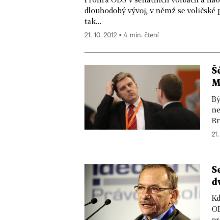
dlouhodobý vývoj, v němž se voličské p
tak...
21. 10. 2012 ▪ 4 min. čtení
Š
M
Bý
ne
Br
21.
S
d
Kd
OD
pr