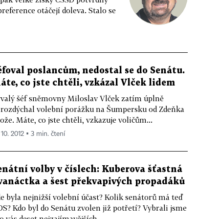
reference otáčejí doleva. Stalo se
éfoval poslancům, nedostal se do Senátu.
áte, co jste chtěli, vzkázal Vlček lidem
valý šéf sněmovny Miloslav Vlček zatím úplně
rozdýchal volební porážku na Šumpersku od Zdeňka
ože. Máte, co jste chtěli, vzkazuje voličům...
 10. 2012 ▪ 3 min. čtení
enátní volby v číslech: Kuberova šťastná
vanáctka a šest překvapivých propadáků
e byla nejnižší volební účast? Kolik senátorů má teď
S? Kdo byl do Senátu zvolen již potřetí? Vybrali jsme
o vás deset nejzajímavějších...