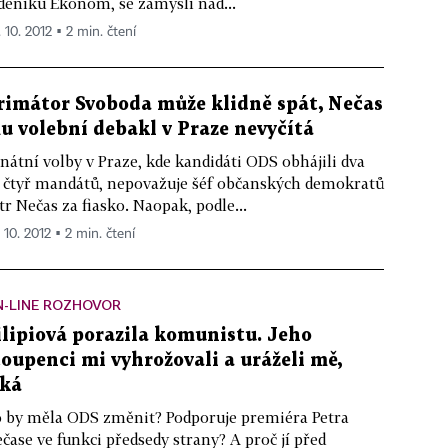
deníku Ekonom, se zamýšlí nad...
 10. 2012 ▪ 2 min. čtení
rimátor Svoboda může klidně spát, Nečas
u volební debakl v Praze nevyčítá
nátní volby v Praze, kde kandidáti ODS obhájili dva
 čtyř mandátů, nepovažuje šéf občanských demokratů
tr Nečas za fiasko. Naopak, podle...
 10. 2012 ▪ 2 min. čtení
N-LINE ROZHOVOR
ilipiová porazila komunistu. Jeho
toupenci mi vyhrožovali a uráželi mě,
íká
 by měla ODS změnit? Podporuje premiéra Petra
čase ve funkci předsedy strany? A proč jí před