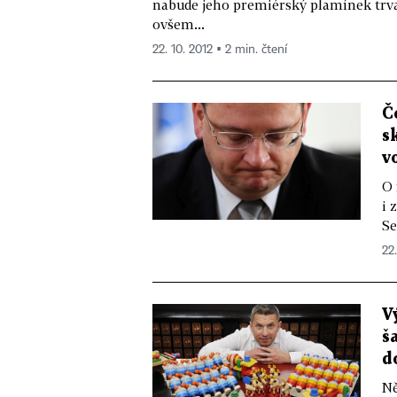
nabude jeho premiérský plamínek trvan
ovšem...
22. 10. 2012 ▪ 2 min. čtení
Č
s
v
O 
i 
Se
22.
V
š
d
Ně