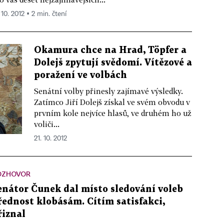
 10. 2012 ▪ 2 min. čtení
Okamura chce na Hrad, Töpfer a
Dolejš zpytují svědomí. Vítězové a
poražení ve volbách
Senátní volby přinesly zajímavé výsledky.
Zatímco Jiří Dolejš získal ve svém obvodu v
prvním kole nejvíce hlasů, ve druhém ho už
voliči...
21. 10. 2012
OZHOVOR
enátor Čunek dal místo sledování voleb
řednost klobásám. Cítím satisfakci,
řiznal