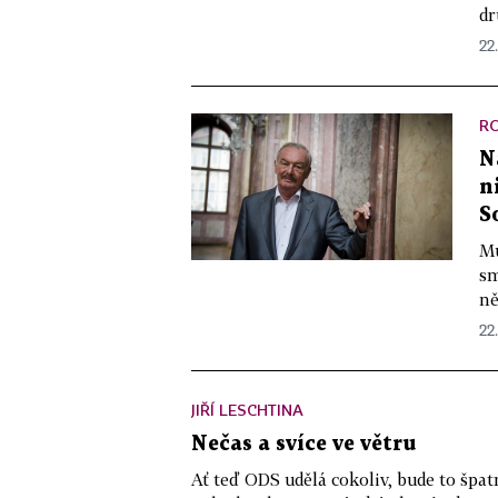
dr
22.
R
N
n
S
Mu
sm
ně
22.
JIŘÍ LESCHTINA
Nečas a svíce ve větru
Ať teď ODS udělá cokoliv, bude to špat