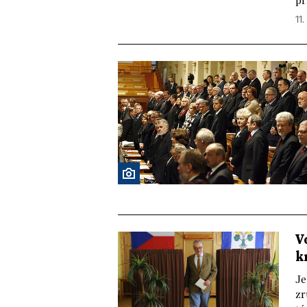
př
11.
V
k
Je
zr