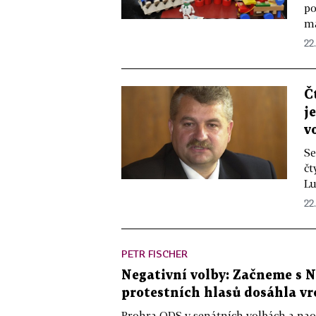
po
ma
22.
Č
j
v
Se
čt
Lu
22.
PETR FISCHER
Negativní volby: Začneme s N
protestních hlasů dosáhla vr
Prohra ODS v senátních volbách a nao