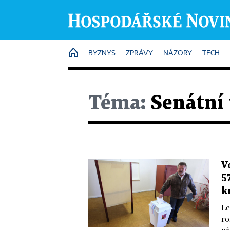
HOME
BYZNYS
ZPRÁVY
NÁZORY
TECH
Téma:
Senátní 
V
5
k
Le
ro