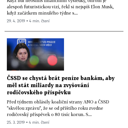
Když lidi neoslníš finančními výsledky, ohrom je
alespoň futuristickou vizí, řekl si nejspíš Elon Musk,
když začátkem minulého týdne s...
29. 4. 2019 ▪ 4 min. čtení
ČSSD se chystá brát peníze bankám, aby
měl stát miliardy na zvyšování
rodičovského příspěvku
Před týdnem ohlásily koaliční strany ANO a ČSSD
"skvělou zprávu", že se od příštího roku zvedne
rodičovský příspěvek o 80 tisíc korun. S...
25. 3. 2019 ▪ 4 min. čtení