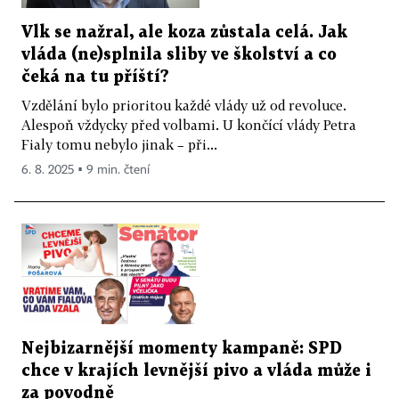
Vlk se nažral, ale koza zůstala celá. Jak
vláda (ne)splnila sliby ve školství a co
čeká na tu příští?
Vzdělání bylo prioritou každé vlády už od revoluce.
Alespoň vždycky před volbami. U končící vlády Petra
Fialy tomu nebylo jinak – při...
6. 8. 2025 ▪ 9 min. čtení
Nejbizarnější momenty kampaně: SPD
chce v krajích levnější pivo a vláda může i
za povodně