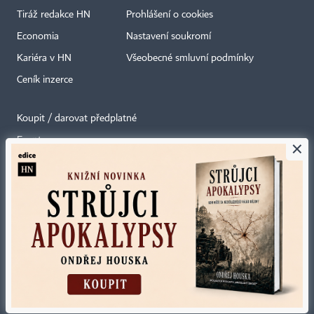
Tiráž redakce HN
Prohlášení o cookies
Economia
Nastavení soukromí
Kariéra v HN
Všeobecné smluvní podmínky
Ceník inzerce
Koupit / darovat předplatné
Eventy
×
Newslettery
RSS kanály
Autorská práva vykonává vydavatel. Bez písemného svolení vydavatele je
zakázáno jakékoli užití částí nebo celku díla, zejména rozmnožování a šíření
jakýmkoli způsobem, mechanickým nebo elektronickým, v českém nebo
jiném jazyce. Bez souhlasu vydavatele je zakázáno též rozmnožování
obsahu pro účely automatizované analýzy textů nebo dat
podle ustanovení § 39c autorského zákona.