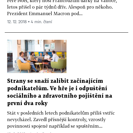
Père Noël, který nosí Francouzům dárky na Vánoce,
letos přišel o pár týdnů dřív. Alespoň pro někoho.
Prezident Emmanuel Macron pod...
12. 12. 2018 ▪ 4 min. čtení
Strany se snaží zalíbit začínajícím
podnikatelům. Ve hře je i odpuštění
sociálního a zdravotního pojištění na
první dva roky
Stát v posledních letech podnikatelům příliš vstříc
nevycházel. Zavedl přísnější kontroly, vzrostly
povinnosti spojené například se spuštěním...