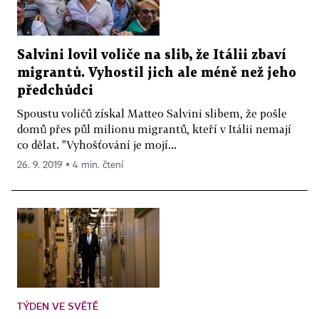
Salvini lovil voliče na slib, že Itálii zbaví
migrantů. Vyhostil jich ale méně než jeho
předchůdci
Spoustu voličů získal Mat­teo Salvini slibem, že pošle
domů přes půl milionu migrantů, kteří v Itálii nemají
co dělat. "Vyhošťování je mojí...
26. 9. 2019 ▪ 4 min. čtení
TÝDEN VE SVĚTĚ