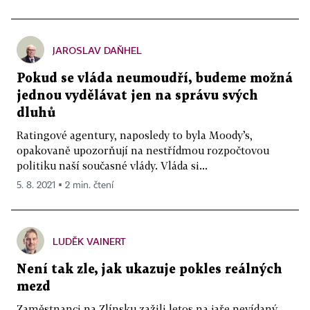
JAROSLAV DAŇHEL
Pokud se vláda neumoudří, budeme možná
jednou vydělávat jen na správu svých
dluhů
Ratingové agentury, naposledy to byla Moody’s,
opakovaně upozorňují na nestřídmou rozpočtovou
politiku naší současné vlády. Vláda si...
5. 8. 2021 ▪ 2 min. čtení
LUDĚK VAINERT
Není tak zle, jak ukazuje pokles reálných
mezd
Zaměstnanci na Zlínsku zažili letos na jaře nevídaný