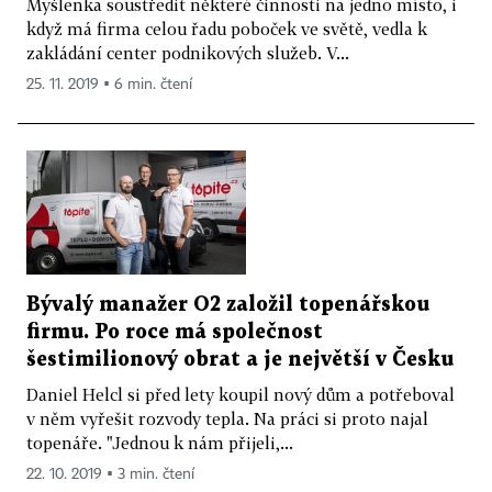
Myšlenka soustředit některé činnosti na jedno místo, i
když má firma celou řadu poboček ve světě, vedla k
zakládání center podnikových služeb. V...
25. 11. 2019 ▪ 6 min. čtení
Bývalý manažer O2 založil topenářskou
firmu. Po roce má společnost
šestimilionový obrat a je největší v Česku
Daniel Helcl si před lety koupil nový dům a potřeboval
v něm vyřešit rozvody tepla. Na práci si proto najal
topenáře. "Jednou k nám přijeli,...
22. 10. 2019 ▪ 3 min. čtení