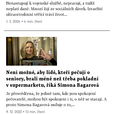
Nenastupují k vojenské službě, nepracují, a tudíž
neplatí daně. Mnozí žijí ze sociálních dávek. Izraelští
ultraortodoxní věřící tráví život...
1. 3. 2024 ▪ 4 min. čtení
Není možné, aby lidé, kteří pečují o
seniory, brali méně než třeba pokladní
v supermarketu, říká Simona Bagarová
Je přesvědčena, že jedině tam, kde jsou spokojení
pečovatelé, mohou být spokojeni i ti, o něž se starají. A
proto Simona Bagarová usiluje o to,...
9. 12. 2022 ▪ 13 min. čtení