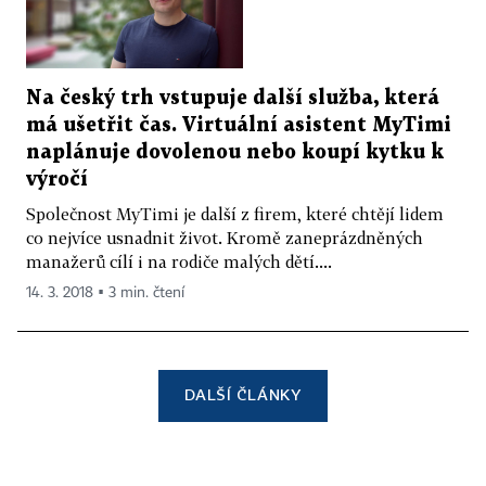
Na český trh vstupuje další služba, která
má ušetřit čas. Virtuální asistent MyTimi
naplánuje dovolenou nebo koupí kytku k
výročí
Společnost MyTimi je další z firem, které chtějí lidem
co nejvíce usnadnit život. Kromě zaneprázdněných
manažerů cílí i na rodiče malých dětí....
14. 3. 2018 ▪ 3 min. čtení
DALŠÍ ČLÁNKY