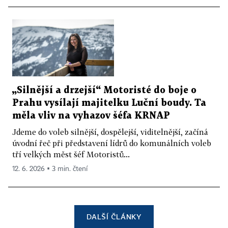
„Silnější a drzejší“ Motoristé do boje o
Prahu vysílají majitelku Luční boudy. Ta
měla vliv na vyhazov šéfa KRNAP
Jdeme do voleb silnější, dospělejší, viditelnější, začíná
úvodní řeč při představení lídrů do komunálních voleb
tří velkých měst šéf Motoristů...
12. 6. 2026 ▪ 3 min. čtení
DALŠÍ ČLÁNKY