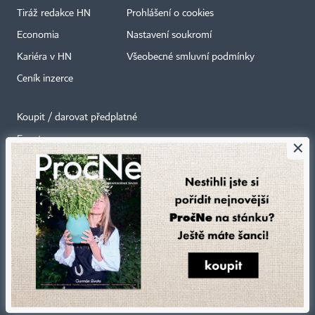
Tiráž redakce HN
Prohlášení o cookies
Economia
Nastavení soukromí
Kariéra v HN
Všeobecné smluvní podmínky
Ceník inzerce
Koupit / darovat předplatné
Eventy
×
Newslettery
RSS kanály
Autorská práva vykonává vydavatel. Bez písemného svolení vydavatele je
zakázáno jakékoli užití částí nebo celku díla, zejména rozmnožování a šíření
jakýmkoli způsobem, mechanickým nebo elektronickým, v českém nebo
jiném jazyce. Bez souhlasu vydavatele je zakázáno též rozmnožování
obsahu pro účely automatizované analýzy textů nebo dat
podle ustanovení § 39c autorského zákona.