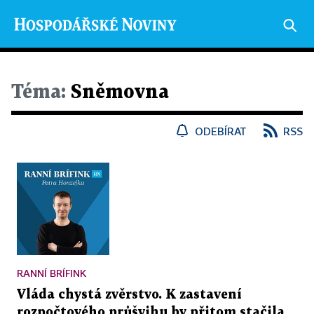
Téma:
Sněmovna
ODEBÍRAT
RSS
RANNÍ BRÍFINK
Vláda chystá zvěrstvo. K zastavení
rozpočtového průšvihu by přitom stačila