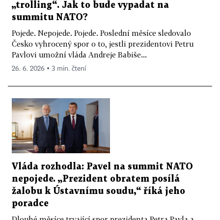
„trolling“. Jak to bude vypadat na
summitu NATO?
Pojede. Nepojede. Pojede. Poslední měsíce sledovalo
Česko vyhrocený spor o to, jestli prezidentovi Petru
Pavlovi umožní vláda Andreje Babiše...
26. 6. 2026 ▪ 3 min. čtení
Vláda rozhodla: Pavel na summit NATO
nepojede. „Prezident obratem posílá
žalobu k Ústavnímu soudu,“ říká jeho
poradce
Dlouhé měsíce trvající spor prezidenta Petra Pavla a