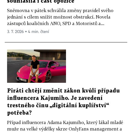
souhlasila i část opozice
Sněmovna v pátek schválila změny pravidel svého
jednání s cílem snížit možnost obstrukcí. Novela
zástupců koaličních ANO, SPD a Motoristů a...
3. 7. 2026 ▪ 4 min. čtení
Piráti chtějí změnit zákon kvůli případu
influencera Kajumiho. Je zavedení
trestného činu „digitální kuplířství“
potřeba?
Případ influencera Adama Kajumiho, který lákal mladé
muže na velké výdělky skrze OnlyFans management a