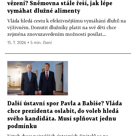
vězení? Sněmovna stále řeší, jak lépe
vymáhat dlužné alimenty
Vláda hledá cestu k efektivnějšímu vymáhání dluhů na
výživném. Donutit dlužníky platit na své děti chce
zejména znovuzavedením možnosti posílat...
15. 7. 2026 ▪ 5 min. čtení
Další ústavní spor Pavla a Babiše? Vláda
chce prezidenta oslabit, do voleb hledá
svého kandidáta. Musí splňovat jednu
podmínku
Vztah dvou nejvyšších ústavních činitelů se po