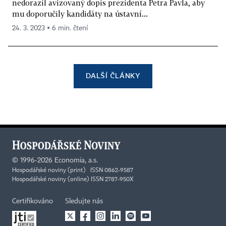
nedorazil avizovaný dopis prezidenta Petra Pavla, aby
mu doporučily kandidáty na ústavní...
24. 3. 2023 ▪ 6 min. čtení
DALŠÍ ČLÁNKY
©
1996-2026
Economia, a.s.
Hospodářské noviny (print) ISSN 0862-9587
Hospodářské noviny (online) ISSN 2787-950X
Certifikováno
Sledujte nás