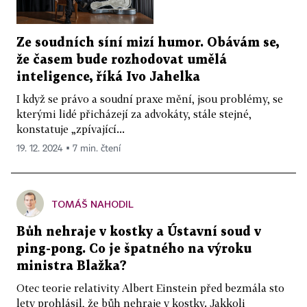
Ze soudních síní mizí humor. Obávám se,
že časem bude rozhodovat umělá
inteligence, říká Ivo Jahelka
I když se právo a soudní praxe mění, jsou problémy, se
kterými lidé přicházejí za advokáty, stále stejné,
konstatuje „zpívající...
19. 12. 2024 ▪ 7 min. čtení
TOMÁŠ NAHODIL
Bůh nehraje v kostky a Ústavní soud v
ping-pong. Co je špatného na výroku
ministra Blažka?
Otec teorie relativity Albert Einstein před bezmála sto
lety prohlásil, že bůh nehraje v kostky. Jakkoli