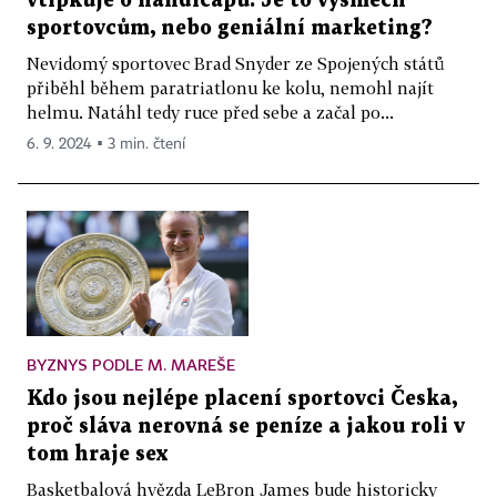
vtipkuje o handicapu. Je to výsměch
sportovcům, nebo geniální marketing?
Nevidomý sportovec Brad Snyder ze Spojených států
přiběhl během paratriatlonu ke kolu, nemohl najít
helmu. Natáhl tedy ruce před sebe a začal po...
6. 9. 2024 ▪ 3 min. čtení
BYZNYS PODLE M. MAREŠE
Kdo jsou nejlépe placení sportovci Česka,
proč sláva nerovná se peníze a jakou roli v
tom hraje sex
Basketbalová hvězda LeBron James bude historicky