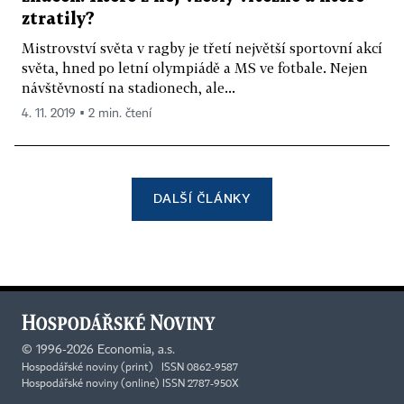
ztratily?
Mistrovství světa v ragby je třetí největší sportovní akcí
světa, hned po letní olympiádě a MS ve fotbale. Nejen
návštěvností na stadionech, ale...
4. 11. 2019 ▪ 2 min. čtení
DALŠÍ ČLÁNKY
©
1996-2026
Economia, a.s.
Hospodářské noviny (print) ISSN 0862-9587
Hospodářské noviny (online) ISSN 2787-950X