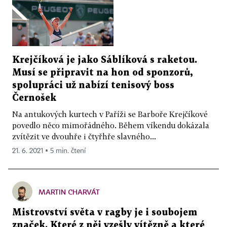
Krejčíková je jako Sáblíková s raketou.
Musí se připravit na hon od sponzorů,
spolupráci už nabízí tenisový boss
Černošek
Na antukových kurtech v Paříži se Barboře Krejčíkové
povedlo něco mimořádného. Během víkendu dokázala
zvítězit ve dvouhře i čtyřhře slavného...
21. 6. 2021 ▪ 5 min. čtení
MARTIN CHARVÁT
Mistrovství světa v ragby je i soubojem
značek. Které z něj vzešly vítězně a které