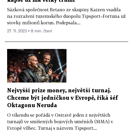
kapse už má velký trumf
Sázková společnost Betano ze skupiny Kaizen vsadila
na rozražení tuzemského duopolu Tipsport–Fortuna už
stovky milionů korun. Podepsala...
27. 11. 2023 ▪ 8 min. čtení
Nejvyšší prize money, největší turnaj.
Chceme být jedničkou v Evropě, říká šéf
Oktagonu Neruda
O víkendu se pořádá v Ostravě jeden z největších
turnajů ve smíšených bojových uměních (MMA) v
Evropě vůbec. Turnaj s názvem Tipsport...