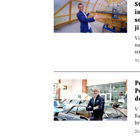
S
i
s
j
Vi
na
st
10
P
P
d
V 
Ra
In
24