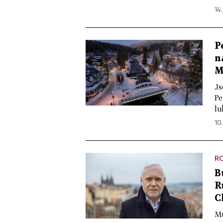
14.
P
n
M
Js
Pe
lu
10
R
B
R
C
Mu