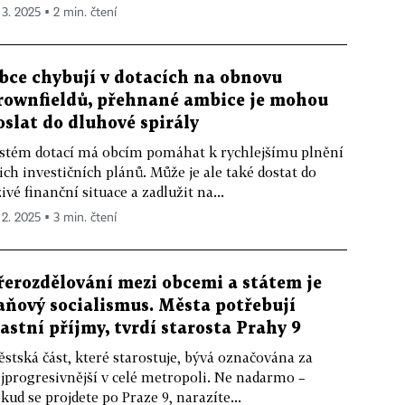
 3. 2025 ▪ 2 min. čtení
bce chybují v dotacích na obnovu
rownfieldů, přehnané ambice je mohou
oslat do dluhové spirály
stém dotací má obcím pomáhat k rychlejšímu plnění
jich investičních plánů. Může je ale také dostat do
živé finanční situace a zadlužit na...
 2. 2025 ▪ 3 min. čtení
řerozdělování mezi obcemi a státem je
aňový socialismus. Města potřebují
lastní příjmy, tvrdí starosta Prahy 9
stská část, které starostuje, bývá označována za
jprogresivnější v celé metropoli. Ne nadarmo –
kud se projdete po Praze 9, narazíte...