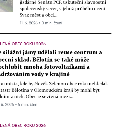
jízdárně Senátu PČR uskuteční slavnostní
společenský večer, v jehož průběhu ocení
Svaz měst a obcí...
11. 6. 2026 ▪ 3 min. čtení
LENÁ OBEC ROKU 2026
e silážní jámy udělali reuse centrum a
becní sklad. Bělotín se také může
ochlubit mnoha fotovoltaikami a
adržováním vody v krajině
ou místa, kde by člověk Zelenou obec roku nehledal.
tastr Bělotína v Olomouckém kraji by mohl být
dním z nich. Obec je sevřená mezi...
. 6. 2026 ▪ 5 min. čtení
LENÁ OBEC ROKU 2026