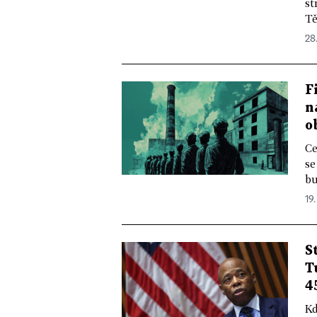
st
Tě
28
F
n
o
Ce
se
bu
19.
S
T
4
Kd