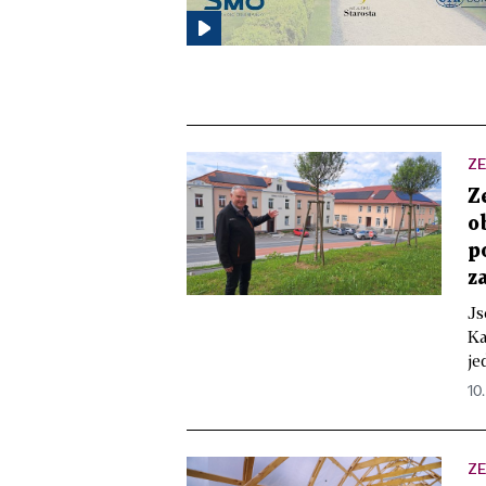
ZE
Z
o
p
z
Js
Ka
je
10
ZE