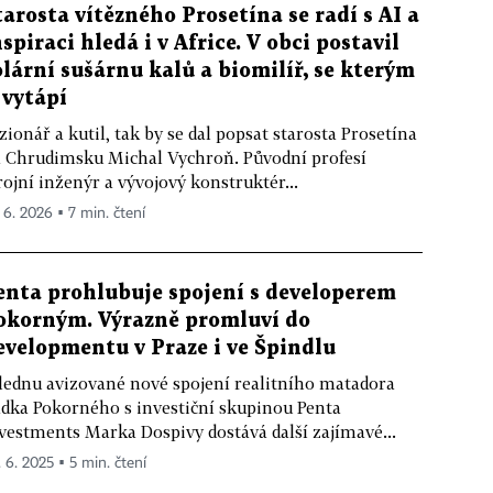
tarosta vítězného Prosetína se radí s AI a
nspiraci hledá i v Africe. V obci postavil
olární sušárnu kalů a biomilíř, se kterým
i vytápí
zionář a kutil, tak by se dal popsat starosta Prosetína
 Chrudimsku Michal Vychroň. Původní profesí
rojní inženýr a vývojový konstruktér...
. 6. 2026 ▪ 7 min. čtení
enta prohlubuje spojení s developerem
okorným. Výrazně promluví do
evelopmentu v Praze i ve Špindlu
lednu avizované nové spojení realitního matadora
dka Pokorného s investiční skupinou Penta
vestments Marka Dospivy dostává další zajímavé...
. 6. 2025 ▪ 5 min. čtení