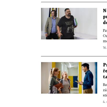
N
p
d
Pa
Oz
mě
16
P
ř
t
Ro
zá
st
4.