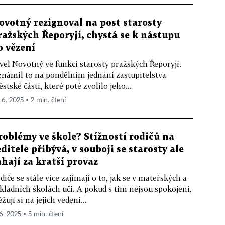
ovotný rezignoval na post starosty
ražských Řeporyjí, chystá se k nástupu
o vězení
vel Novotný ve funkci starosty pražských Řeporyjí.
námil to na pondělním jednání zastupitelstva
stské části, které poté zvolilo jeho...
. 6. 2025 ▪ 2 min. čtení
roblémy ve škole? Stížností rodičů na
editele přibývá, v souboji se starosty ale
ahají za kratší provaz
diče se stále více zajímají o to, jak se v mateřských a
kladních školách učí. A pokud s tím nejsou spokojeni,
ěžují si na jejich vedení...
 6. 2025 ▪ 5 min. čtení