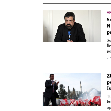
A
S
N
p
So
Ře
po
7. 
Z
p
I
Tu
kt
op