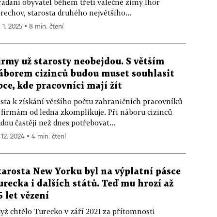
rádání obyvatel během třetí válečné zimy Ihor
rechov, starosta druhého největšího...
. 1. 2025 ▪ 8 min. čtení
irmy už starosty neobejdou. S větším
áborem cizinců budou muset souhlasit
bce, kde pracovníci mají žít
sta k získání většího počtu zahraničních pracovníků
 firmám od ledna zkomplikuje. Při náboru cizinců
dou častěji než dnes potřebovat...
 12. 2024 ▪ 4 min. čtení
tarosta New Yorku byl na výplatní pásce
urecka i dalších států. Teď mu hrozí až
5 let vězení
yž chtělo Turecko v září 2021 za přítomnosti