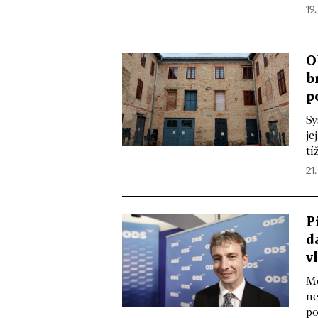
19.
O
b
p
Sy
je
tí
21.
P
d
v
Mě
ne
po