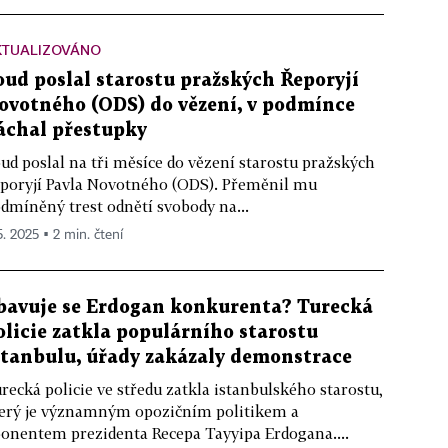
KTUALIZOVÁNO
oud poslal starostu pražských Řeporyjí
ovotného (ODS) do vězení, v podmínce
áchal přestupky
ud poslal na tři měsíce do vězení starostu pražských
poryjí Pavla Novotného (ODS). Přeměnil mu
dmíněný trest odnětí svobody na...
5. 2025 ▪ 2 min. čtení
bavuje se Erdogan konkurenta? Turecká
olicie zatkla populárního starostu
stanbulu, úřady zakázaly demonstrace
recká policie ve středu zatkla istanbulského starostu,
erý je významným opozičním politikem a
onentem prezidenta Recepa Tayyipa Erdogana....