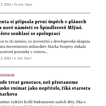
 2. 2025 ▪ 15 min. čtení
enta si připsala první úspěch v plánech
a nové náměstí ve Špindlerově Mlýně.
ěsto souhlasí se spoluprací
ou to tři měsíce, co investiční a developerská skupina
nta Investments miliardáře Marka Dospivy získala
krativní pozemky v centru...
. 2. 2025 ▪ 4 min. čtení
OZHOVOR
ude trvat generace, než přestaneme
usko vnímat jako nepřítele, říká starosta
harkova
síme vydržet kvůli budoucnosti našich dětí, říká o