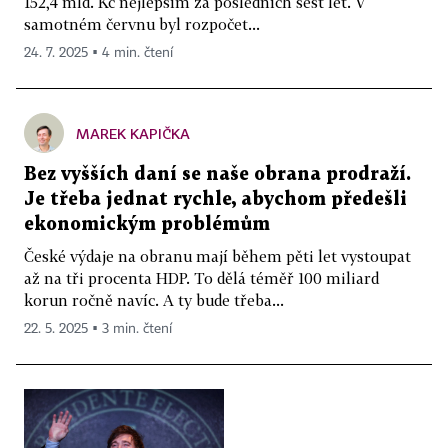
152,4 mld. Kč nejlepším za posledních šest let. V
samotném červnu byl rozpočet...
24. 7. 2025 ▪ 4 min. čtení
MAREK KAPIČKA
Bez vyšších daní se naše obrana prodraží.
Je třeba jednat rychle, abychom předešli
ekonomickým problémům
České výdaje na obranu mají během pěti let vystoupat
až na tři procenta HDP. To dělá téměř 100 miliard
korun ročně navíc. A ty bude třeba...
22. 5. 2025 ▪ 3 min. čtení