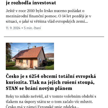
je rozhodla investovat
Ještě v roce 2010 bylo Irsko nuceno požádat o
mezinárodní finanční pomoc. O 14 let později je v
situaci, o jaké si většina vlád evropských zemí...
11. 9. 2024 ▪ 5 min. čtení
Česko je s 6254 obcemi totální evropská
kuriozita. Tlak na jejich rušení stoupá,
STAN se brání novým plánem
Roky to nikdo neřešil, až v tomto volebním období s
tlakem na úspory státu se o tom začalo víc mluvit.
Česko má v rámci Evropské unie zdaleka...