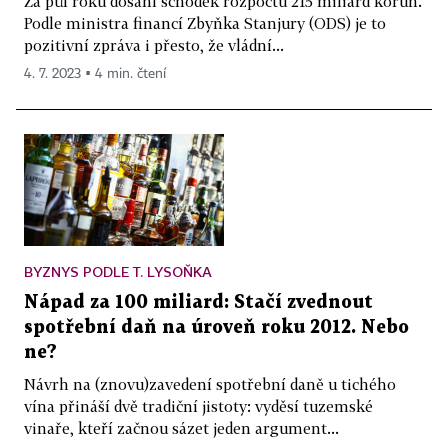
Za půl roku dosáhl schodek rozpočtu 215 miliard korun.
Podle ministra financí Zbyňka Stanjury (ODS) je to
pozitivní zpráva i přesto, že vládní...
4. 7. 2023 ▪ 4 min. čtení
BYZNYS PODLE T. LYSOŇKA
Nápad za 100 miliard: Stačí zvednout
spotřební daň na úroveň roku 2012. Nebo
ne?
Návrh na (znovu)zavedení spotřební daně u tichého
vína přináší dvě tradiční jistoty: vyděsí tuzemské
vinaře, kteří začnou sázet jeden argument...