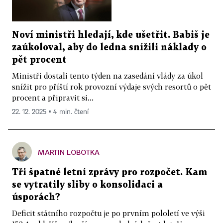
Noví ministři hledají, kde ušetřit. Babiš je
zaúkoloval, aby do ledna snížili náklady o
pět procent
Ministři dostali tento týden na zasedání vlády za úkol
snížit pro příští rok provozní výdaje svých resortů o pět
procent a připravit si...
22. 12. 2025 ▪ 4 min. čtení
MARTIN LOBOTKA
Tři špatné letní zprávy pro rozpočet. Kam
se vytratily sliby o konsolidaci a
úsporách?
Deficit státního rozpočtu je po prvním pololetí ve výši