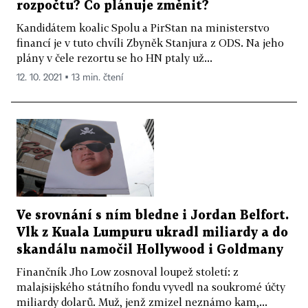
rozpočtu? Co plánuje změnit?
Kandidátem koalic Spolu a PirStan na ministerstvo
financí je v tuto chvíli Zbyněk Stanjura z ODS. Na jeho
plány v čele rezortu se ho HN ptaly už...
12. 10. 2021 ▪ 13 min. čtení
Ve srovnání s ním bledne i Jordan Belfort.
Vlk z Kuala Lumpuru ukradl miliardy a do
skandálu namočil Hollywood i Goldmany
Finančník Jho Low zosnoval loupež století: z
malajsijského státního fondu vyvedl na soukromé účty
miliardy dolarů. Muž, jenž zmizel neznámo kam,...