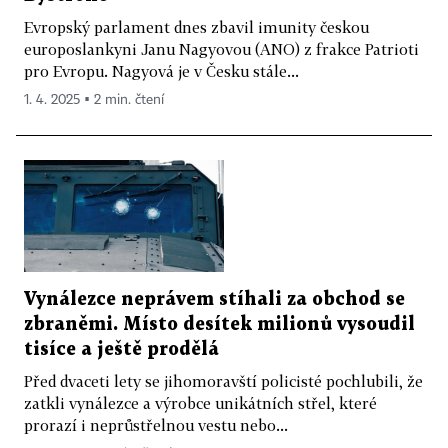
Evropský parlament dnes zbavil imunity českou
europoslankyni Janu Nagyovou (ANO) z frakce Patrioti
pro Evropu. Nagyová je v Česku stále...
1. 4. 2025 ▪ 2 min. čtení
Vynálezce neprávem stíhali za obchod se
zbraněmi. Místo desítek milionů vysoudil
tisíce a ještě prodělá
Před dvaceti lety se jihomoravští policisté pochlubili, že
zatkli vynálezce a výrobce unikátních střel, které
prorazí i neprůstřelnou vestu nebo...