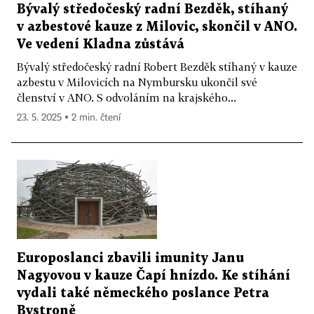
Bývalý středočeský radní Bezděk, stíhaný
v azbestové kauze z Milovic, skončil v ANO.
Ve vedení Kladna zůstává
Bývalý středočeský radní Robert Bezděk stíhaný v kauze
azbestu v Milovicích na Nymbursku ukončil své
členství v ANO. S odvoláním na krajského...
23. 5. 2025 ▪ 2 min. čtení
Europoslanci zbavili imunity Janu
Nagyovou v kauze Čapí hnízdo. Ke stíhání
vydali také německého poslance Petra
Bystroně