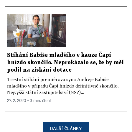
Stíhání Babiše mladšího v kauze Čapí
hnízdo skončilo. Neprokázalo se, že by měl
podíl na získání dotace
Trestní stíhání premiérova syna Andreje Babiše
mladšího v případu Čapí hnízdo definitivně skončilo.
Nejvyšší státní zastupitelství (NSZ)...
27. 2. 2020 ▪ 3 min. čtení
DALŠÍ ČLÁNKY