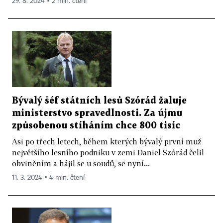
29. 8. 2024 ▪ 2 min. čtení
Bývalý šéf státních lesů Szórád žaluje
ministerstvo spravedlnosti. Za újmu
způsobenou stíháním chce 800 tisíc
Asi po třech letech, během kterých bývalý první muž
největšího lesního podniku v zemi Daniel Szórád čelil
obviněním a hájil se u soudů, se nyní...
11. 3. 2024 ▪ 4 min. čtení