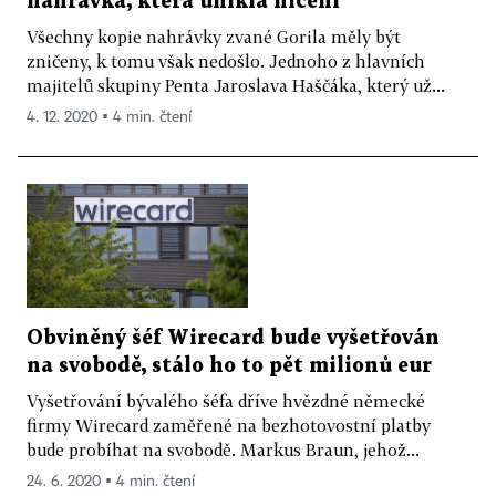
nahrávka, která unikla ničení
Všechny kopie nahrávky zvané Gorila měly být
zničeny, k tomu však nedošlo. Jednoho z hlavních
majitelů skupiny Penta Jaroslava Haščáka, který už...
4. 12. 2020 ▪ 4 min. čtení
Obviněný šéf Wirecard bude vyšetřován
na svobodě, stálo ho to pět milionů eur
Vyšetřování bývalého šéfa dříve hvězdné německé
firmy Wirecard zaměřené na bezhotovostní platby
bude probíhat na svobodě. Markus Braun, jehož...
24. 6. 2020 ▪ 4 min. čtení