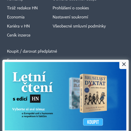
Tiráž redakce HN
Prohlášení o cookies
Economia
Nastavení soukromí
Kariéra v HN
Všeobecné smluvní podmínky
Ceník inzerce
Koupit / darovat předplatné
Eventy
×
Newslettery
RSS kanály
Autorská práva vykonává vydavatel. Bez písemného svolení vydavatele je
zakázáno jakékoli užití částí nebo celku díla, zejména rozmnožování a šíření
jakýmkoli způsobem, mechanickým nebo elektronickým, v českém nebo
jiném jazyce. Bez souhlasu vydavatele je zakázáno též rozmnožování
obsahu pro účely automatizované analýzy textů nebo dat
podle ustanovení § 39c autorského zákona.