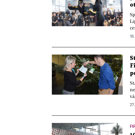
o
Sp
Li
ce
18.
S
F
p
St
ne
vá
27.
FI