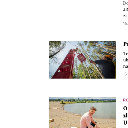
Do
JR
za
16.
P
Te
ub
na
15.
R
O
z
U