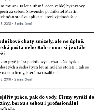
ní mu ani 30 let a už má jeden veliký byznysový
pěch za sebou. Slovenský podnikatel Martin
udenčan stojí za aplikací, která zjednodušuje...
 8. 2018 ▪ 5 min. čtení
odnikové chaty zmizely, ale ne úplně.
eská pošta nebo Koh-i-noor si je stále
rží
vno pryč je éra podnikových chat, výdobytku
desátých a šedesátých let minulého století. I tak se
e najdou firmy, které na rozdíl od...
 8. 2018 ▪ 2 min. čtení
ejdřív práce, pak do vody. Firmy vyráží do
iziny, berou s sebou i profesionální
uchaře