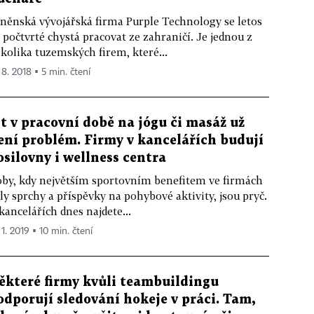
něnská vývojářská firma Purple Technology se letos
ž počtvrté chystá pracovat ze zahraničí. Je jednou z
kolika tuzemských firem, které...
 8. 2018 ▪ 5 min. čtení
ít v pracovní době na jógu či masáž už
ení problém. Firmy v kancelářích budují
osilovny i wellness centra
by, kdy největším sportovním benefitem ve firmách
ly sprchy a příspěvky na pohybové aktivity, jsou pryč.
kancelářích dnes najdete...
 1. 2019 ▪ 10 min. čtení
ěkteré firmy kvůli teambuildingu
odporují sledování hokeje v práci. Tam,