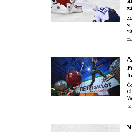
k
z
Za
sp
ví
22.
Č
P
h
Če
Ch
Va
12.
N