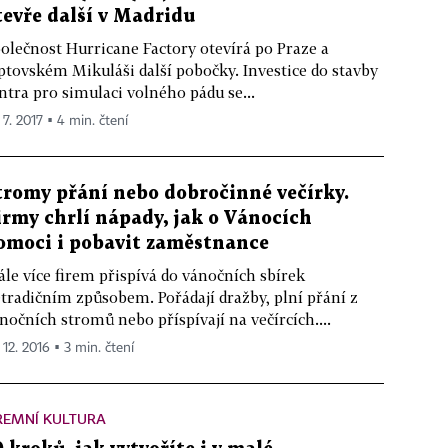
tevře další v Madridu
olečnost Hurricane Factory otevírá po Praze a
ptovském Mikuláši další pobočky. Investice do stavby
ntra pro simulaci volného pádu se...
 7. 2017 ▪ 4 min. čtení
tromy přání nebo dobročinné večírky.
irmy chrlí nápady, jak o Vánocích
omoci i pobavit zaměstnance
ále více firem přispívá do vánočních sbírek
tradičním způsobem. Pořádají dražby, plní přání z
nočních stromů nebo příspívají na večírcích....
 12. 2016 ▪ 3 min. čtení
REMNÍ KULTURA