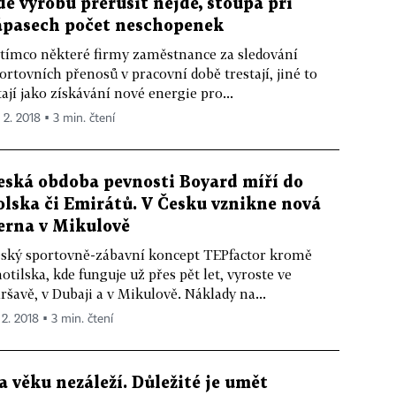
de výrobu přerušit nejde, stoupá při
ápasech počet neschopenek
tímco některé firmy zaměstnance za sledování
ortovních přenosů v pracovní době trestají, jiné to
tají jako získávání nové energie pro...
 2. 2018 ▪ 3 min. čtení
eská obdoba pevnosti Boyard míří do
olska či Emirátů. V Česku vznikne nová
erna v Mikulově
ský sportovně-zábavní koncept TEPfactor kromě
otilska, kde funguje už přes pět let, vyroste ve
ršavě, v Dubaji a v Mikulově. Náklady na...
 2. 2018 ▪ 3 min. čtení
a věku nezáleží. Důležité je umět