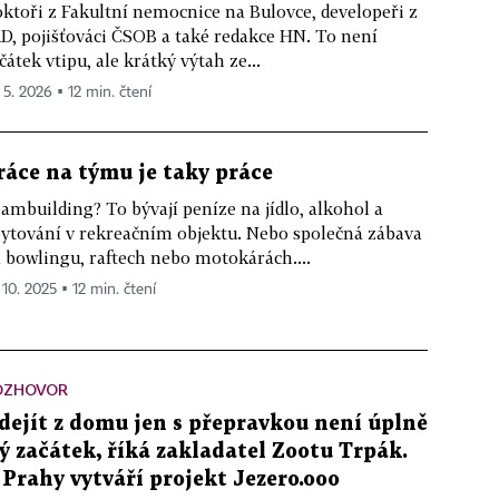
ktoři z Fakultní nemocnice na Bulovce, developeři z
D, pojišťováci ČSOB a také redakce HN. To není
čátek vtipu, ale krátký výtah ze...
 5. 2026 ▪ 12 min. čtení
ráce na týmu je taky práce
ambuilding? To bývají peníze na jídlo, alkohol a
ytování v rekreačním objektu. Nebo společná zábava
 bowlingu, raftech nebo motokárách....
 10. 2025 ▪ 12 min. čtení
OZHOVOR
dejít z domu jen s přepravkou není úplně
lý začátek, říká zakladatel Zootu Trpák.
 Prahy vytváří projekt Jezero.ooo