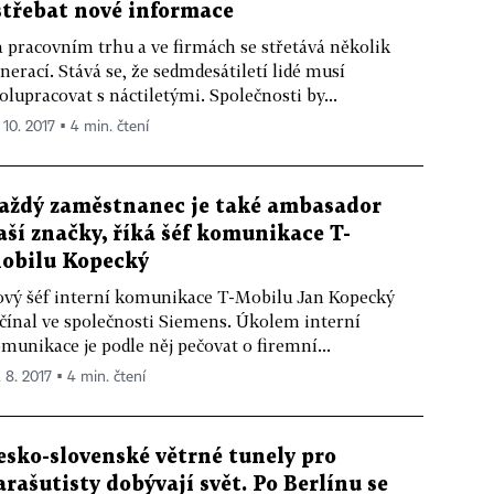
střebat nové informace
 pracovním trhu a ve firmách se střetává několik
nerací. Stává se, že sedmdesátiletí lidé musí
olupracovat s náctiletými. Společnosti by...
 10. 2017 ▪ 4 min. čtení
aždý zaměstnanec je také ambasador
aší značky, říká šéf komunikace T-
obilu Kopecký
vý šéf interní komunikace T-Mobilu Jan Kopecký
čínal ve společnosti Siemens. Úkolem interní
munikace je podle něj pečovat o firemní...
. 8. 2017 ▪ 4 min. čtení
esko-slovenské větrné tunely pro
arašutisty dobývají svět. Po Berlínu se