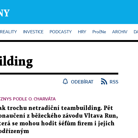
REALITY
INVESTICE
PODCASTY
HRY
PročNe
ARCHIV
D
lding
ODEBÍRAT
RSS
ZNYS PODLE O. CHARVÁTA
ak trochu netradiční teambuilding. Pět
onaučení z běžeckého závodu Vltava Run,
terá se mohou hodit šéfům firem i jejich
odřízeným