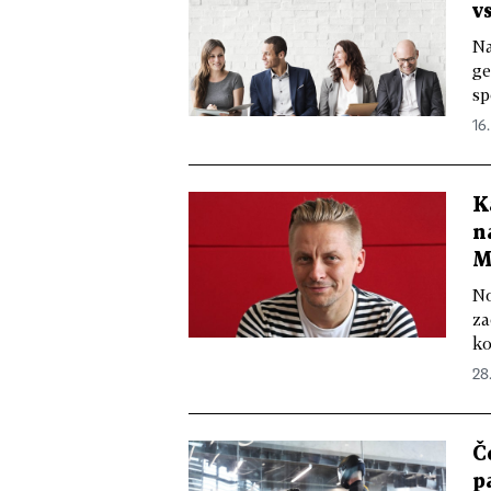
v
Na
ge
sp
16.
K
n
M
No
za
ko
28
Č
p