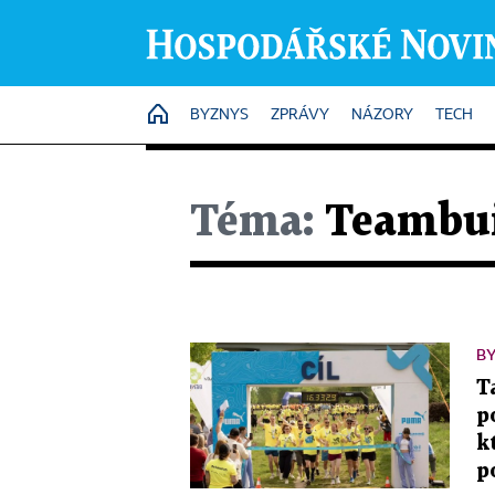
HOME
BYZNYS
ZPRÁVY
NÁZORY
TECH
Téma:
Teambui
BY
T
p
k
p