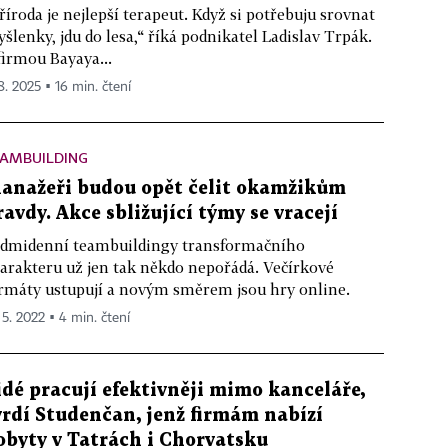
říroda je nejlepší terapeut. Když si potřebuju srovnat
šlenky, jdu do lesa,“ říká podnikatel Ladislav Trpák.
firmou Bayaya...
 8. 2025 ▪ 16 min. čtení
EAMBUILDING
anažeři budou opět čelit okamžikům
ravdy. Akce sbližující týmy se vracejí
dmidenní teambuildingy transformačního
arakteru už jen tak někdo nepořádá. Večírkové
rmáty ustupují a novým směrem jsou hry online.
 5. 2022 ▪ 4 min. čtení
idé pracují efektivněji mimo kanceláře,
vrdí Studenčan, jenž firmám nabízí
obyty v Tatrách i Chorvatsku