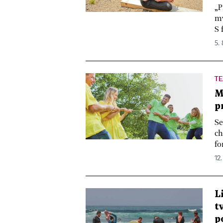
„P
my
S 
5.
T
M
p
Se
ch
fo
12.
L
t
p