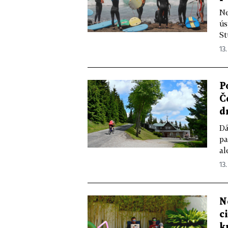
Ne
ús
St
13.
P
Č
d
Dá
pa
al
13.
N
c
k