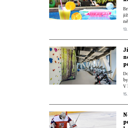
Br
ji
ně
13.
J
n
p
Do
by
V 
15.
N
p