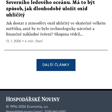
Severního ledového oceánu. Má to být
způsob, jak dlouhodobě uložit oxid
uhličitý
Jak dostat z atmosféry oxid uhličitý ve skutečně velkém
měřítku, aniž by to bylo technologicky náročné a
finančně nákladné řešení? Skupina vědců...
13. 1. 2026 ▪ 4 min. čtení
DALŠÍ ČLÁNKY
©
1996-2026
Economia, a.s.
Hospodářské noviny (print) ISSN 0862-9587