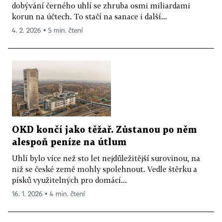
dobývání černého uhlí se zhruba osmi miliardami
korun na účtech. To stačí na sanace i další...
4. 2. 2026 ▪ 5 min. čtení
OKD končí jako těžař. Zůstanou po něm
alespoň peníze na útlum
Uhlí bylo více než sto let nejdůležitější surovinou, na
niž se české země mohly spolehnout. Vedle štěrku a
písků využitelných pro domácí...
16. 1. 2026 ▪ 4 min. čtení