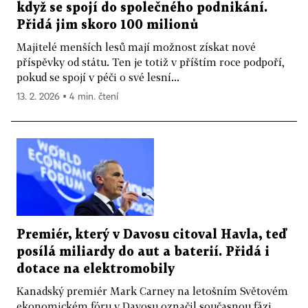
když se spojí do společného podnikání.
Přidá jim skoro 100 milionů
Majitelé menších lesů mají možnost získat nové
příspěvky od státu. Ten je totiž v příštím roce podpoří,
pokud se spojí v péči o své lesní...
13. 2. 2026 ▪ 4 min. čtení
Premiér, který v Davosu citoval Havla, teď
posílá miliardy do aut a baterií. Přidá i
dotace na elektromobily
Kanadský premiér Mark Carney na letošním Světovém
ekonomickém fóru v Davosu označil současnou fázi