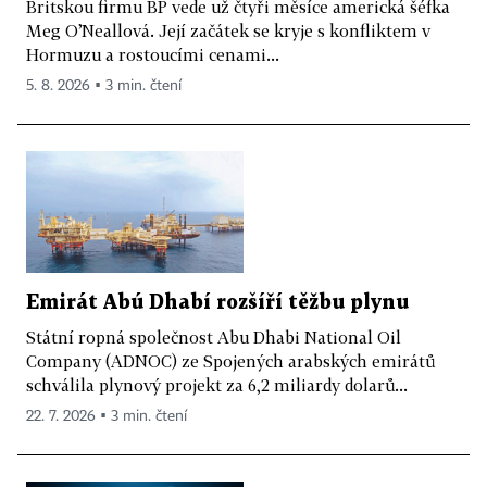
Britskou firmu BP vede už čtyři měsíce americká šéfka
Meg O’Neallová. Její začátek se kryje s konfliktem v
Hormuzu a rostoucími cenami...
5. 8. 2026 ▪ 3 min. čtení
Emirát Abú Dhabí rozšíří těžbu plynu
Státní ropná společnost Abu Dhabi National Oil
Company (ADNOC) ze Spojených arabských emirátů
schválila plynový projekt za 6,2 miliardy dolarů...
22. 7. 2026 ▪ 3 min. čtení