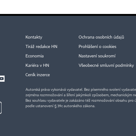
Kontakty
Ochrana osobních údajů
Tiráž redakce HN
Prohlášení o cookies
Economia
Nastavení soukromí
Kariéra v HN
Všeobecné smluvní podmínky
Ceník inzerce
Autorská práva vykonává vydavatel. Bez písemného svolení vydavatele 
zejména rozmnožování a šíření jakýmkoli způsobem, mechanickým ne
Bez souhlasu vydavatele je zakázáno též rozmnožování obsahu pro 
podle ustanovení § 39c autorského zákona.