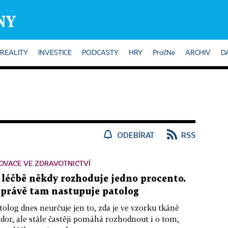
REALITY
INVESTICE
PODCASTY
HRY
PročNe
ARCHIV
D
ODEBÍRAT
RSS
OVACE VE ZDRAVOTNICTVÍ
 léčbě někdy rozhoduje jedno procento.
 právě tam nastupuje patolog
tolog dnes neurčuje jen to, zda je ve vzorku tkáně
dor, ale stále častěji pomáhá rozhodnout i o tom,