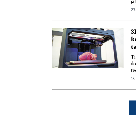
ja
23.
3
k
t
Ti
do
te
15.