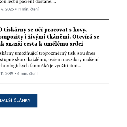
kou léčbu pacient dostane....
 4. 2026 ▪ 11 min. čtení
D tiskárny se učí pracovat s kovy,
ompozity i živými tkáněmi. Otevírá se
ak snazší cesta k umělému srdci
skárny umožňující trojrozměrný tisk jsou dnes
stupné skoro každému, ovšem navzdory nadšení
chnologických fanoušků je využití jimi...
 11. 2019 ▪ 6 min. čtení
DALŠÍ ČLÁNKY