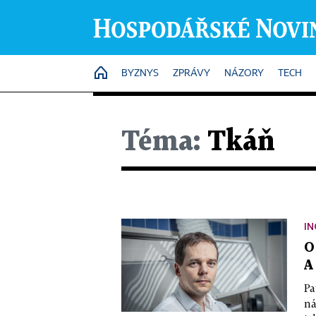
HOME
BYZNYS
ZPRÁVY
NÁZORY
TECH
Téma:
Tkáň
IN
O
A
Pa
ná