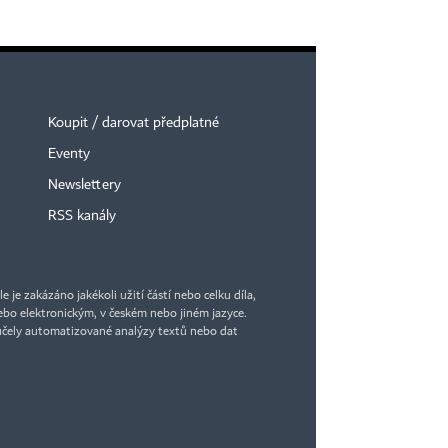
Koupit / darovat předplatné
Eventy
Newslettery
RSS kanály
je zakázáno jakékoli užití částí nebo celku díla,
bo elektronickým, v českém nebo jiném jazyce.
účely automatizované analýzy textů nebo dat