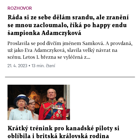
ROZHOVOR
Ráda si ze sebe dělám srandu, ale zranění
se mnou zacloumalo, říká po happy endu
šampionka Adamczyková
Proslavila se pod dívčím jménem Samková. A provdaná,
už jako Eva Adamczyková, slavila velký návrat na
scénu. Letos 1. března se vyléčená z...
21. 4. 2023 ▪ 13 min. čtení
Krátký trénink pro kanadské piloty si
oblíbila i britská královská rodina