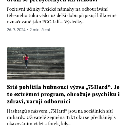
Pozitivní účinky fyzické námahy na odbourávání
tělesného tuku vědci už delší dobu připisují bílkovině
označované jako PGC-1alfa. Výsledky...
26. 7. 2024 ▪ 2 min. čtení
Sítě pohltila hubnoucí výzva „75Hard“. Je
to extrémní program, ohrožuje psychiku i
zdraví, varují odborníci
Hashtagů s názvem „75Hard“ jsou na sociálních sítí
miliardy. Uživatelé zejména TikToku se předhánějí s
ukazováním videí a fotek, kdy...