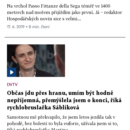
Na vrchol Passo Fittanze della Sega téměř ve 1400
metrech nad mořem přijíždím jako první. Já − redaktor
Hospodářských novin sice s velmi...
17. 6. 2019 ▪ 8 min. čtení
DVTV
Občas jdu přes hranu, umím být hodně
nepříjemná, přemýšlela jsem o konci, říká
rychlobruslařka Sáblíková
Samotnou mě překvapilo, že jsem letos jezdila tak v
pohodě, bez bolesti to byla euforie, užívala jsem si to,
říká rychlobruslařka Martina...