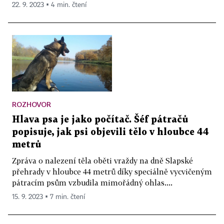
22. 9. 2023 ▪ 4 min. čtení
ROZHOVOR
Hlava psa je jako počítač. Šéf pátračů
popisuje, jak psi objevili tělo v hloubce 44
metrů
Zpráva o nalezení těla oběti vraždy na dně Slapské
přehrady v hloubce 44 metrů díky speciálně vycvičeným
pátracím psům vzbudila mimořádný ohlas....
15. 9. 2023 ▪ 7 min. čtení