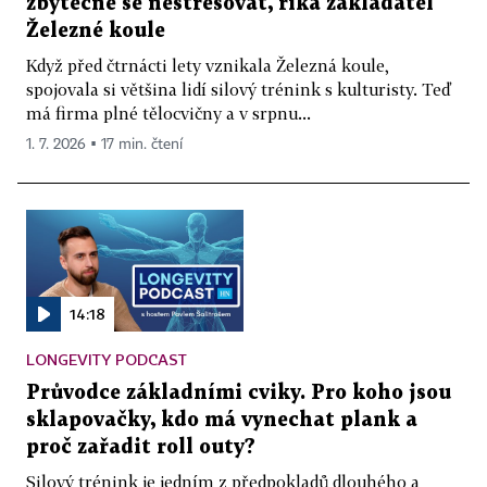
zbytečně se nestresovat, říká zakladatel
Železné koule
Když před čtrnácti lety vznikala Železná koule,
spojovala si většina lidí silový trénink s kulturisty. Teď
má firma plné tělocvičny a v srpnu...
1. 7. 2026 ▪ 17 min. čtení
14:18
LONGEVITY PODCAST
Průvodce základními cviky. Pro koho jsou
sklapovačky, kdo má vynechat plank a
proč zařadit roll outy?
Silový trénink je jedním z předpokladů dlouhého a