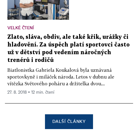
VELKÉ ČTENÍ
Zlato, sláva, obdiv, ale také křik, urážky či
hladovění. Za úspěch platí sportovci často
už v dětství pod vedením náročných
trenérů i rodičů
Biatlonistka Gabriela Koukalová byla uznávaná
sportovkyně i miláček národa. Letos v dubnu ale
vítězka Světového poháru a držitelka dvou...
27. 8. 2018 ▪ 12 min. čtení
DALŠÍ ČLÁNKY