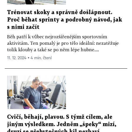
Trénovat skoky a správně došlápnout.
Proč běhat sprinty a podrobný návod, jak
s nimi začít
Běh patří k vůbec nejrozšířenějším sportovním
aktivitám. Ten pomalý je pro tělo ideální: nezatěžuje
tolik klouby a také se po něm lépe hubne....
11. 12. 2024 ▪ 4 min. čtení
Cvičí, běhají, plavou. S týmž cílem, ale
jiným výsledkem. Jedněm „špeky“ mizí,
druzí se přebytečných kil nezbaví