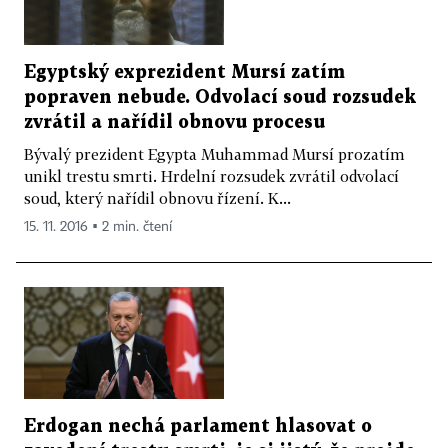
Egyptský exprezident Mursí zatím
popraven nebude. Odvolací soud rozsudek
zvrátil a nařídil obnovu procesu
Bývalý prezident Egypta Muhammad Mursí prozatím
unikl trestu smrti. Hrdelní rozsudek zvrátil odvolací
soud, který nařídil obnovu řízení. K...
15. 11. 2016 ▪ 2 min. čtení
Erdogan nechá parlament hlasovat o