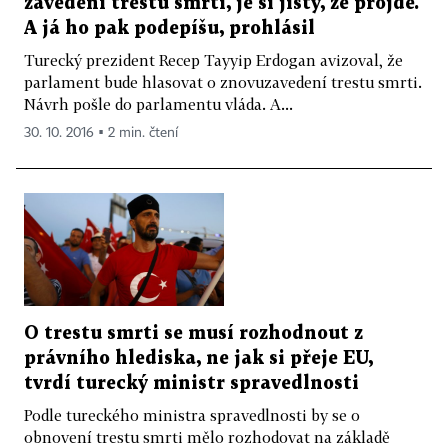
zavedení trestu smrti, je si jistý, že projde.
A já ho pak podepíšu, prohlásil
Turecký prezident Recep Tayyip Erdogan avizoval, že
parlament bude hlasovat o znovuzavedení trestu smrti.
Návrh pošle do parlamentu vláda. A...
30. 10. 2016 ▪ 2 min. čtení
O trestu smrti se musí rozhodnout z
právního hlediska, ne jak si přeje EU,
tvrdí turecký ministr spravedlnosti
Podle tureckého ministra spravedlnosti by se o
obnovení trestu smrti mělo rozhodovat na základě