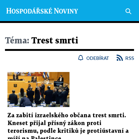
Téma:
Trest smrti
ODEBÍRAT
RSS
Za zabití izraelského občana trest smrti.
Kneset přijal přísný zákon proti
terorismu, podle kritiků je protiústavní a
míří na Palestince