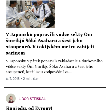
V Japonsku popravili vůdce sekty Óm
šinrikjó Šókó Asaharu a šest jeho
stoupenců. V tokijském metru zabíjeli
sarinem
V Japonsku v pátek popravili zakladatele a duchovního
vůdce sekty Óm šinrikjó Šókó Asaharu a šest jeho
stoupenců, kteří jsou zodpovědní za...
6. 7. 2018 ▪ 2 min. čtení
LIBOR STEJSKAL
Kupředu, od Evropy!