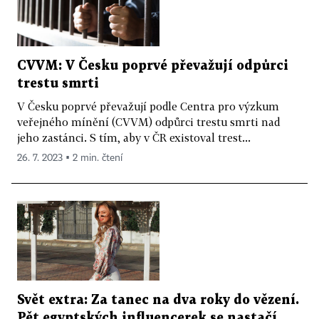
CVVM: V Česku poprvé převažují odpůrci
trestu smrti
V Česku poprvé převažují podle Centra pro výzkum
veřejného mínění (CVVM) odpůrci trestu smrti nad
jeho zastánci. S tím, aby v ČR existoval trest...
26. 7. 2023 ▪ 2 min. čtení
Svět extra: Za tanec na dva roky do vězení.
Pět egyptských influencerek se nastačí