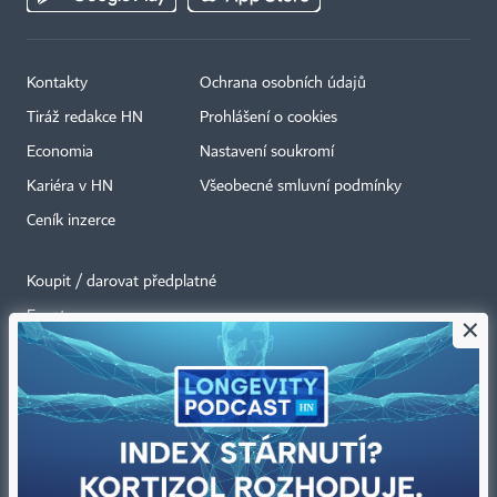
Kontakty
Ochrana osobních údajů
Tiráž redakce HN
Prohlášení o cookies
Economia
Nastavení soukromí
Kariéra v HN
Všeobecné smluvní podmínky
Ceník inzerce
Koupit / darovat předplatné
Eventy
×
Newslettery
RSS kanály
Autorská práva vykonává vydavatel. Bez písemného svolení vydavatele je
zakázáno jakékoli užití částí nebo celku díla, zejména rozmnožování a šíření