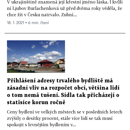
V ukrajinštině znamená její křestní jméno láska. I kvůli
ní Ljubov Burlachenková už před dvěma roky věděla, že
chce žít v Česku natrvalo. Zubní...
18. 1. 2021 ▪ 6 min. čtení
Přihlášení adresy trvalého bydliště má
zásadní vliv na rozpočet obcí, většina lidí
o tom nemá tušení. Sídla tak přicházejí o
statisíce korun ročně
Ceny bydlení ve velkých městech se v posledních letech
zvýšily o desítky procent, stále více lidí se tak musí
spokojit s levnějším bydlením v...