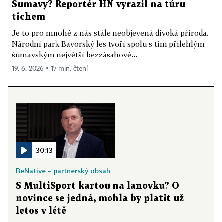
Šumavy? Reportér HN vyrazil na túru
tichem
Je to pro mnohé z nás stále neobjevená divoká příroda.
Národní park Bavorský les tvoří spolu s tím přilehlým
šumavským největší bezzásahové...
19. 6. 2026 ▪ 17 min. čtení
30:13
BeNative – partnerský obsah
S MultiSport kartou na lanovku? O
novince se jedná, mohla by platit už
letos v létě