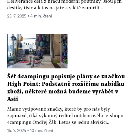
Deliverance dělá z hráčů moderní poutníky. Jsou jich
desítky tisíc a letos na jaře a v létě zamířili...
25. 7. 2025 ▪ 4 min. čtení
Šéf 4campingu popisuje plány se značkou
High Point: Podstatně rozšíříme nabídku
zboží, některé možná budeme vyrábět v
Asii
Máme vytipované značky, které by pro nás byly
zajímavé, říká výkonný ředitel outdoorového e-shopu
4campingu Ondřej Žák. Letos se jednu akvizici...
16. 7. 2025 ▪ 10 min. čtení