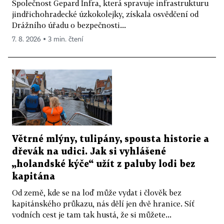
Společnost Gepard Infra, která spravuje infrastrukturu
jindřichohradecké úzkokolejky, získala osvědčení od
Drážního úřadu o bezpečnosti...
7. 8. 2026 ▪ 3 min. čtení
Větrné mlýny, tulipány, spousta historie a
dřevák na udici. Jak si vyhlášené
„holandské kýče“ užít z paluby lodi bez
kapitána
Od země, kde se na loď může vydat i člověk bez
kapitánského průkazu, nás dělí jen dvě hranice. Síť
vodních cest je tam tak hustá, že si můžete...