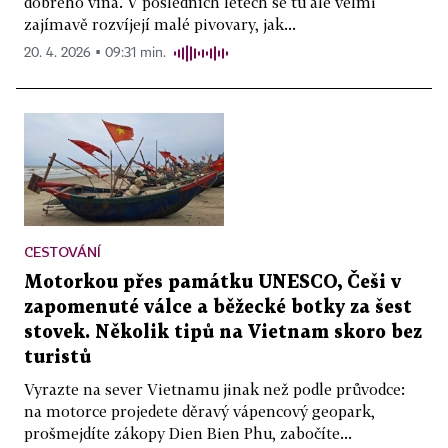
dobrého vína. V posledních letech se tu ale velmi
zajímavě rozvíjejí malé pivovary, jak...
20. 4. 2026 ▪ 09:31 min.
CESTOVÁNÍ
Motorkou přes památku UNESCO, Češi v
zapomenuté válce a běžecké botky za šest
stovek. Několik tipů na Vietnam skoro bez
turistů
Vyrazte na sever Vietnamu jinak než podle průvodce:
na motorce projedete děravý vápencový geopark,
prošmejdíte zákopy Dien Bien Phu, zabočíte...