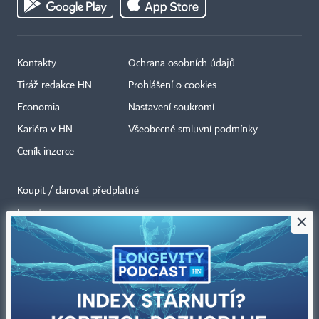
Kontakty
Ochrana osobních údajů
Tiráž redakce HN
Prohlášení o cookies
Economia
Nastavení soukromí
Kariéra v HN
Všeobecné smluvní podmínky
Ceník inzerce
Koupit / darovat předplatné
Eventy
×
Newslettery
RSS kanály
Autorská práva vykonává vydavatel. Bez písemného svolení vydavatele je