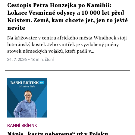
Cestopis Petra Honzejka po Namibii:
Lokace Vesmírné odysey a 10 000 let před
Kristem. Země, kam chcete jet, jen to ještě
nevíte
Na křižovatce v centru afrického města Windhoek stojí
luteránský kostel. Jeho vnitřek je vyzdobený jmény
stovek německých vojáků, kteří padli v...
24. 7. 2026 ▪ 13 min. čtení
RANNÍ BRÍFINK
Nápis „karty nebereme“ už v Polsku