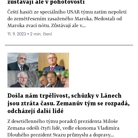
zůstávají ale v pohotovosti
Čeští hasiči ze speciálního USAR týmu zatím nepoletí
do zemětřesením zasaženého Maroka. Nedostali od
Maroka zvací nótu. Zůstávají ale v...
11. 9. 2023 ▪ 2 min. čtení
Došla nám trpělivost, schůzky v Lánech
jsou ztráta času. Zemanův tým se rozpadá,
odcházejí další lidé
Z desetičlenného týmu poradců prezidenta Miloše
Zemana odešli čtyři lidé, vedle ekonoma Vladimíra
Dlouhého prezident Svazu průmyslu a dopravy...