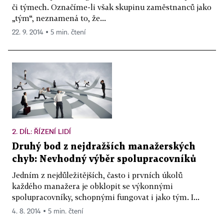
či týmech. Označíme-li však skupinu zaměstnanců jako
„tým“, neznamená to, že...
22. 9. 2014 ▪ 5 min. čtení
2. DÍL: ŘÍZENÍ LIDÍ
Druhý bod z nejdražších manažerských
chyb: Nevhodný výběr spolupracovníků
Jedním z nejdůležitějších, často i prvních úkolů
každého manažera je obklopit se výkonnými
spolupracovníky, schopnými fungovat i jako tým. I...
4. 8. 2014 ▪ 5 min. čtení