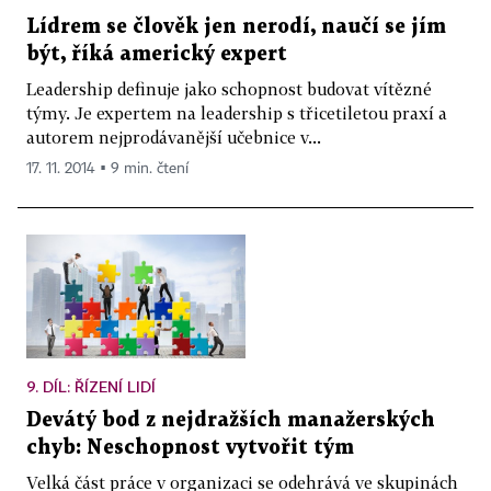
Lídrem se člověk jen nerodí, naučí se jím
být, říká americký expert
Leadership definuje jako schopnost budovat vítězné
týmy. Je expertem na leadership s třicetiletou praxí a
autorem nejprodávanější učebnice v...
17. 11. 2014 ▪ 9 min. čtení
9. DÍL: ŘÍZENÍ LIDÍ
Devátý bod z nejdražších manažerských
chyb: Neschopnost vytvořit tým
Velká část práce v organizaci se odehrává ve skupinách