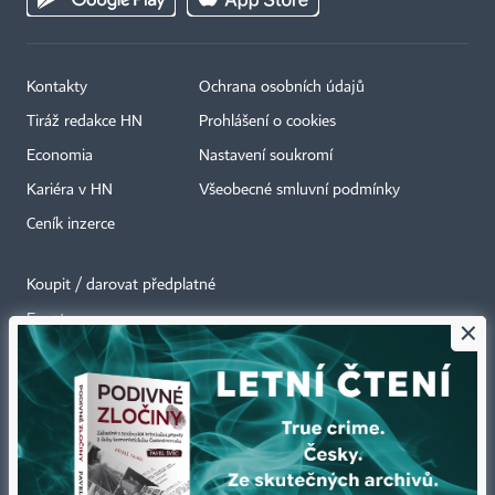
Kontakty
Ochrana osobních údajů
Tiráž redakce HN
Prohlášení o cookies
Economia
Nastavení soukromí
Kariéra v HN
Všeobecné smluvní podmínky
Ceník inzerce
Koupit / darovat předplatné
Eventy
×
Newslettery
RSS kanály
Autorská práva vykonává vydavatel. Bez písemného svolení vydavatele je
zakázáno jakékoli užití částí nebo celku díla, zejména rozmnožování a šíření