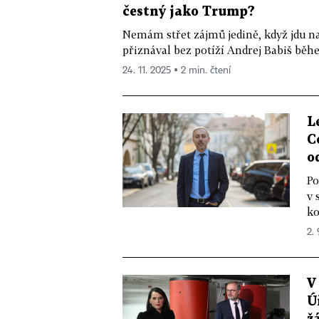
čestný jako Trump?
Nemám střet zájmů jedině, když jdu na
přiznával bez potíží Andrej Babiš běh
24. 11. 2025 ▪ 2 min. čtení
L
C
o
Po
v 
ko
2.
V
Ú