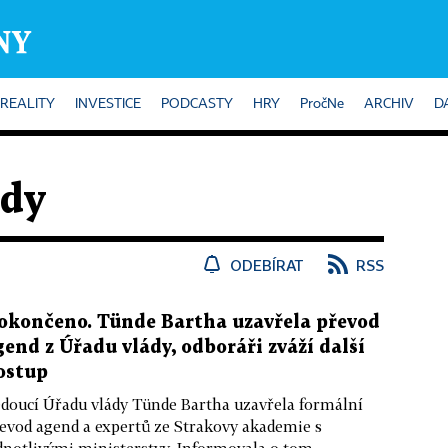
REALITY
INVESTICE
PODCASTY
HRY
PročNe
ARCHIV
D
ády
ODEBÍRAT
RSS
okončeno. Tünde Bartha uzavřela převod
gend z Úřadu vlády, odboráři zváží další
ostup
doucí Úřadu vlády Tünde Bartha uzavřela formální
evod agend a expertů ze Strakovy akademie s