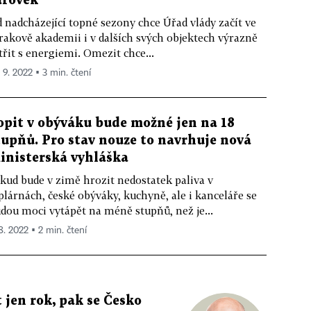
árovek
 nadcházející topné sezony chce Úřad vlády začít ve
rakově akademii i v dalších svých objektech výrazně
třit s energiemi. Omezit chce...
. 9. 2022 ▪ 3 min. čtení
opit v obýváku bude možné jen na 18
tupňů. Pro stav nouze to navrhuje nová
inisterská vyhláška
kud bude v zimě hrozit nedostatek paliva v
plárnách, české obýváky, kuchyně, ale i kanceláře se
dou moci vytápět na méně stupňů, než je...
 8. 2022 ▪ 2 min. čtení
 jen rok, pak se Česko