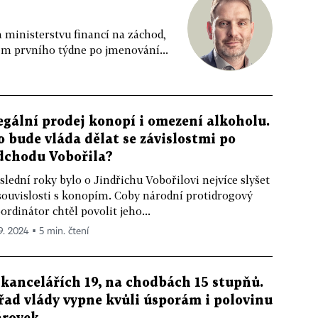
 ministerstvu financí na záchod,
em prvního týdne po jmenování...
egální prodej konopí i omezení alkoholu.
o bude vláda dělat se závislostmi po
dchodu Vobořila?
slední roky bylo o Jindřichu Vobořilovi nejvíce slyšet
souvislosti s konopím. Coby národní protidrogový
ordinátor chtěl povolit jeho...
 9. 2024 ▪ 5 min. čtení
 kancelářích 19, na chodbách 15 stupňů.
řad vlády vypne kvůli úsporám i polovinu