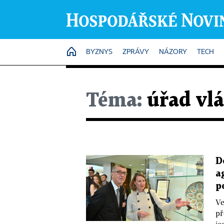
HOME
BYZNYS
ZPRÁVY
NÁZORY
TECH
Téma:
úřad vl
D
a
p
Ve
př