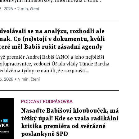
dnotlivými ministerstvy. Informovala o tom...
 6. 2026 ▪ 2 min. čtení
dvolávali se na analýzu, rozhodli ale
inak. Co (ne)stojí v dokumentu, kvůli
teré měl Babiš rušit zásadní agendy
yž premiér Andrej Babiš (ANO) a jeho nejbližší
olupracovnice, vedoucí Úřadu vlády Tünde Bartha
ed dvěma týdny oznámili, že rozpouští...
 6. 2026 ▪ 4 min. čtení
PODCAST PODPÁSOVKA
Nasaďte Babišovi kloubouček, má
těžký úpal! Kde se vzala radikální
kritika premiéra od svérázné
poslankyně SPD