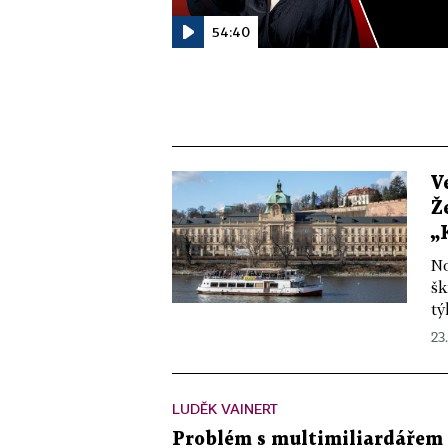
54:40
V
Ž
„
No
šk
tý
23
LUDĚK VAINERT
Problém s multimiliardářem 