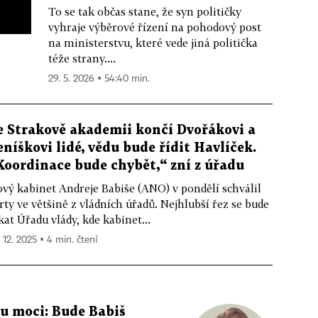
To se tak občas stane, že syn političky
vyhraje výběrové řízení na pohodový post
na ministerstvu, které vede jiná politička
téže strany....
29. 5. 2026 ▪ 54:40 min.
e Strakově akademii končí Dvořákovi a
eníškovi lidé, vědu bude řídit Havlíček.
Koordinace bude chybět,“ zní z úřadu
vý kabinet Andreje Babiše (ANO) v pondělí schválil
rty ve většině z vládních úřadů. Nejhlubší řez se bude
kat Úřadu vlády, kde kabinet...
. 12. 2025 ▪ 4 min. čtení
u moci: Bude Babiš