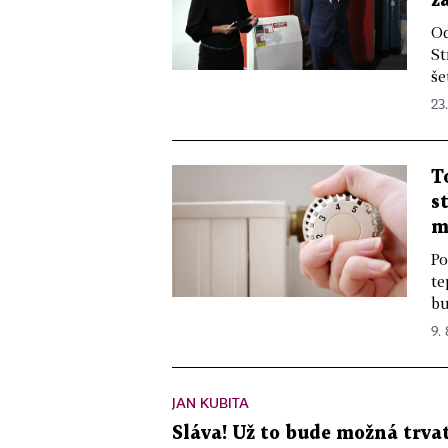
ž
Od
St
še
23
T
s
m
Po
te
bu
9.
JAN KUBITA
Sláva! Už to bude možná trvat