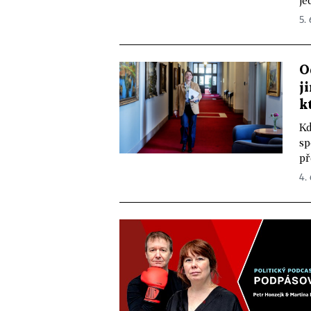
je
5.
O
j
k
Kd
sp
př
4.