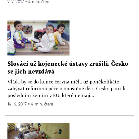
7. 7. 2017 ▪ 4 min. čtení
Slováci už kojenecké ústavy zrušili. Česko
se jich nevzdává
Vláda by se do konce června měla už poněkolikáté
zabývat reformou péče o opuštěné děti. Česko patří k
posledním zemím v EU, které nemají...
14. 6. 2017 ▪ 4 min. čtení