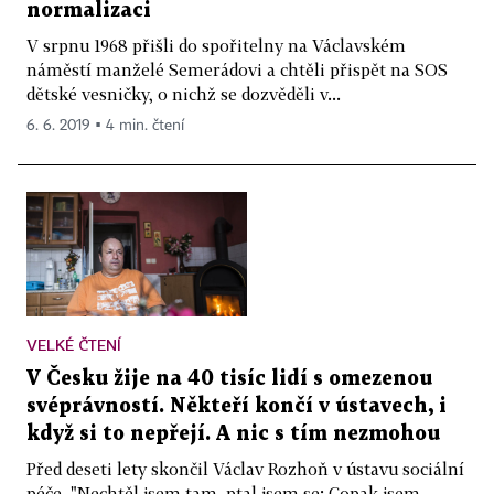
normalizaci
V srpnu 1968 přišli do spořitelny na Václavském
náměstí manželé Semerádovi a chtěli přispět na SOS
dětské vesničky, o nichž se dozvěděli v...
6. 6. 2019 ▪ 4 min. čtení
VELKÉ ČTENÍ
V Česku žije na 40 tisíc lidí s omezenou
svéprávností. Někteří končí v ústavech, i
když si to nepřejí. A nic s tím nezmohou
Před deseti lety skončil Václav Rozhoň v ústavu sociální
péče. "Nechtěl jsem tam, ptal jsem se: Copak jsem