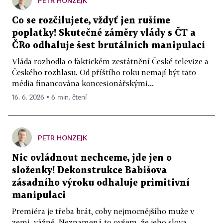
PETR HONZEJK
Co se rozčilujete, vždyť jen rušíme
poplatky! Skutečné záměry vlády s ČT a
ČRo odhaluje šest brutálních manipulací
Vláda rozhodla o faktickém zestátnění České televize a
Českého rozhlasu. Od příštího roku nemají být tato
média financována koncesionářskými...
16. 6. 2026 ▪ 6 min. čtení
PETR HONZEJK
Nic ovládnout nechceme, jde jen o
složenky! Dekonstrukce Babišova
zásadního výroku odhaluje primitivní
manipulaci
Premiéra je třeba brát, coby nejmocnějšího muže v
zemi, vážně. Neznamená to ovšem, že jeho slova