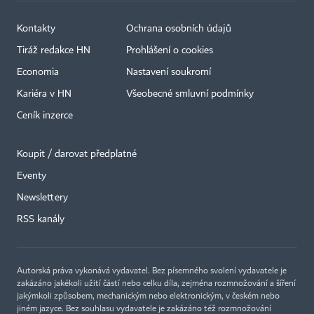
Kontakty
Ochrana osobních údajů
Tiráž redakce HN
Prohlášení o cookies
Economia
Nastavení soukromí
Kariéra v HN
Všeobecné smluvní podmínky
Ceník inzerce
Koupit / darovat předplatné
Eventy
×
Newslettery
RSS kanály
Autorská práva vykonává vydavatel. Bez písemného svolení vydavatele je
zakázáno jakékoli užití částí nebo celku díla, zejména rozmnožování a šíření
jakýmkoli způsobem, mechanickým nebo elektronickým, v českém nebo
jiném jazyce. Bez souhlasu vydavatele je zakázáno též rozmnožování