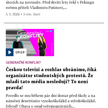
útocích na novináře. Před devíti lety řekl v Pekingu
svému příteli Vladimiru Putinovi,...
5. 5. 2026 ▪ 3 min. čtení
09:59
GENERAČNÍ KONFLIKT
Českou televizi a rozhlas ubráníme, říká
organizátor studentských protestů. Že
mladí tato média nesledují? To není
pravda!
Povedlo se mu během pár dní dostat před školy a na
náměstí desetitisíce vysokoškoláků a středoškoláků.
Důvod? Obava o osud veřejnoprávních...