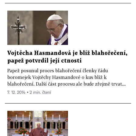
Vojtěcha Hasmandová je blíž blahořečení,
papež potvrdil její ctnosti
Papež posunul proces blahořečení členky řádu
boromejek Vojtěchy Hasmandové o kus blíž k
blahořečení. Další část procesu ale bude zřejmě trvat...
7. 12. 2014 ▪ 2 min. čtení