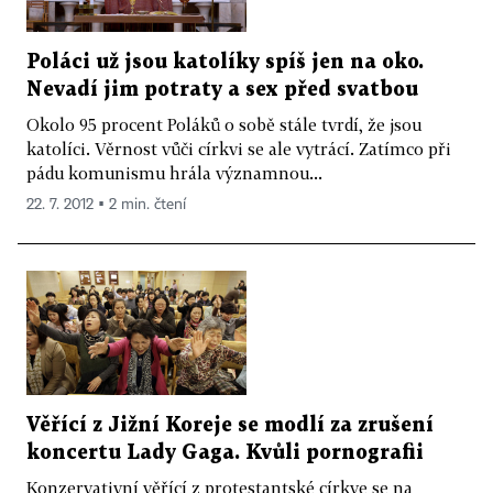
Poláci už jsou katolíky spíš jen na oko.
Nevadí jim potraty a sex před svatbou
Okolo 95 procent Poláků o sobě stále tvrdí, že jsou
katolíci. Věrnost vůči církvi se ale vytrácí. Zatímco při
pádu komunismu hrála významnou...
22. 7. 2012 ▪ 2 min. čtení
Věřící z Jižní Koreje se modlí za zrušení
koncertu Lady Gaga. Kvůli pornografii
Konzervativní věřící z protestantské církve se na