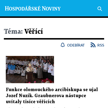
Téma:
Věřící
ODEBÍRAT
RSS
Funkce olomouckého arcibiskupa se ujal
Jozef Nuzík. Graubnerova nástupce
uvítaly tisíce věřících