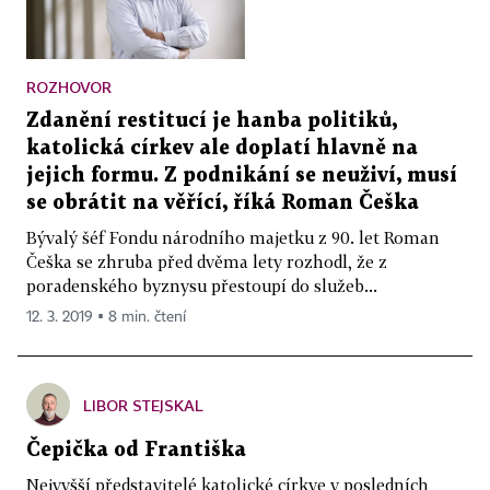
ROZHOVOR
Zdanění restitucí je hanba politiků,
katolická církev ale doplatí hlavně na
jejich formu. Z podnikání se neuživí, musí
se obrátit na věřící, říká Roman Češka
Bývalý šéf Fondu národního majetku z 90. let Roman
Češka se zhruba před dvěma lety rozhodl, že z
poradenského byznysu přestoupí do služeb...
12. 3. 2019 ▪ 8 min. čtení
LIBOR STEJSKAL
Čepička od Františka
Nejvyšší představitelé katolické církve v posledních