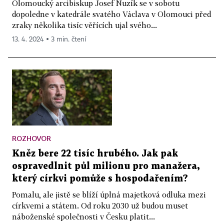
Olomoucký arcibiskup Josef Nuzík se v sobotu
dopoledne v katedrále svatého Václava v Olomouci před
zraky několika tisíc věřících ujal svého...
13. 4. 2024 ▪ 3 min. čtení
ROZHOVOR
Kněz bere 22 tisíc hrubého. Jak pak
ospravedlnit půl milionu pro manažera,
který církvi pomůže s hospodařením?
Pomalu, ale jistě se blíží úplná majetková odluka mezi
církvemi a státem. Od roku 2030 už budou muset
náboženské společnosti v Česku platit...