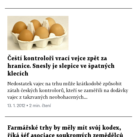
Čeští kontroloři vrací vejce zpět za
hranice. Snesly je slepice ve špatných
klecích
Nedostatek vajec na trhu může krátkodobě způsobit
zátah českých kontrolorů, kteří se zaměřili na dodávky
vajec z takzvaných neobohacených...
13. 1. 2012 ▪ 2 min. čtení
Farmářské trhy by měly mít svůj kodex,
říká šéf asociace soukromých zemědělců