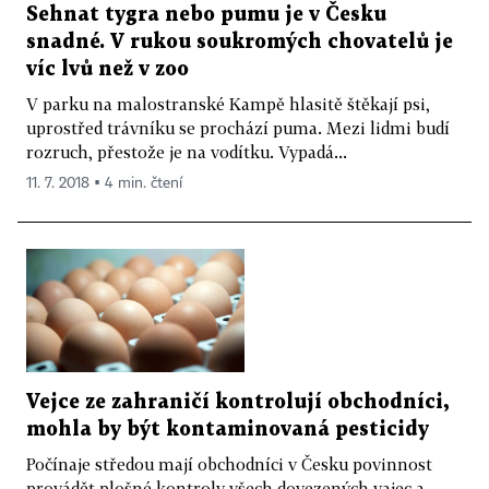
Sehnat tygra nebo pumu je v Česku
snadné. V rukou soukromých chovatelů je
víc lvů než v zoo
V parku na malostranské Kampě hlasitě štěkají psi,
uprostřed trávníku se prochází puma. Mezi lidmi budí
rozruch, přestože je na vodítku. Vypadá...
11. 7. 2018 ▪ 4 min. čtení
Vejce ze zahraničí kontrolují obchodníci,
mohla by být kontaminovaná pesticidy
Počínaje středou mají obchodníci v Česku povinnost
provádět plošné kontroly všech dovezených vajec a