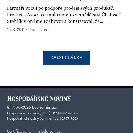
Farmáři volají po podpoře prodeje svých produktů.
Předseda Asociace soukromého zemědělství ČR Josef
Stehlík v on line rozhovoru konstatoval, že...
15. 3. 2011 ▪ 2 min. čtení
DALŠÍ ČLÁNKY
©
1996-2026
Economia, a.s.
Hospodářské noviny (print) ISSN 0862-9587
Hospodářské noviny (online) ISSN 2787-950X
Certifikováno
Sledujte nás