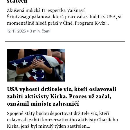
státech
Zkušená indická IT expertka Vaišnaví
Šrínivásagópálanová, která pracovala v Indii i v USA, si
momentálně hledá práci v Číně. Program K-víz...
12. 11. 2025 ▪ 3 min. čtení
USA vyhostí držitele víz, kteří oslavovali
zabití aktivisty Kirka. Proces už začal,
oznámil ministr zahraničí
Spojené státy budou deportovat držitele víz, kteří
oslavovali zabití konzervativního aktivisty Charlieho
Kirka, jenž byl minulý týden zastřelen...