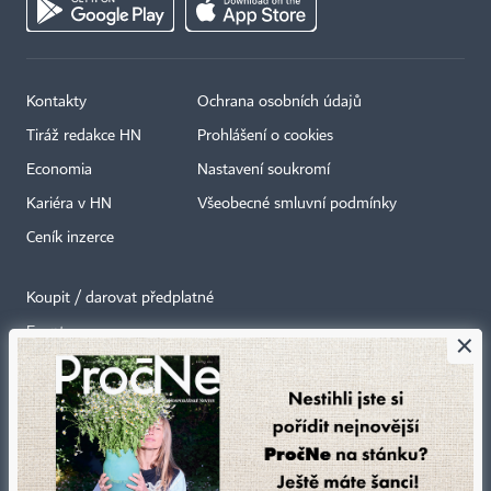
Kontakty
Ochrana osobních údajů
Tiráž redakce HN
Prohlášení o cookies
Economia
Nastavení soukromí
Kariéra v HN
Všeobecné smluvní podmínky
Ceník inzerce
Koupit / darovat předplatné
Eventy
×
Newslettery
RSS kanály
Autorská práva vykonává vydavatel. Bez písemného svolení vydavatele je