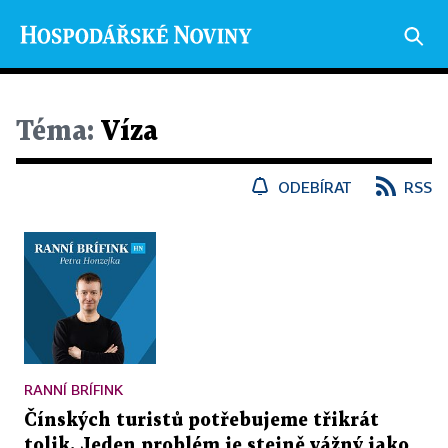
Téma:
Víza
ODEBÍRAT
RSS
RANNÍ BRÍFINK
Čínských turistů potřebujeme třikrát
tolik. Jeden problém je stejně vážný jako