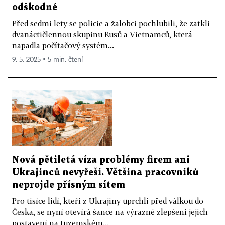
odškodné
Před sedmi lety se policie a žalobci pochlubili, že zatkli
dvanáctičlennou skupinu Rusů a Vietnamců, která
napadla počítačový systém...
9. 5. 2025 ▪ 5 min. čtení
Nová pětiletá víza problémy firem ani
Ukrajinců nevyřeší. Většina pracovníků
neprojde přísným sítem
Pro tisíce lidí, kteří z Ukrajiny uprchli před válkou do
Česka, se nyní otevírá šance na výrazné zlepšení jejich
postavení na tuzemském...