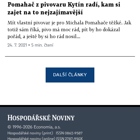
Pomahač z pivovaru Kytín radí, kam si
zajet na to nejzajímavější
Mít vlastní pivovar je pro Michala Pomahače těžké. Jak
totiž sám říká, pivo má moc rád, pít by ho dokázal
pořád, a ještě by si ho rád nosil...
24. 7. 2021 ▪ 5 min. čtení
DALŠÍ ČLÁNKY
©
1996-2026
Economia, a.s.
Hospodářské noviny (print) ISSN 0862-9587
Hospodářské noviny (online) ISSN 2787-950X