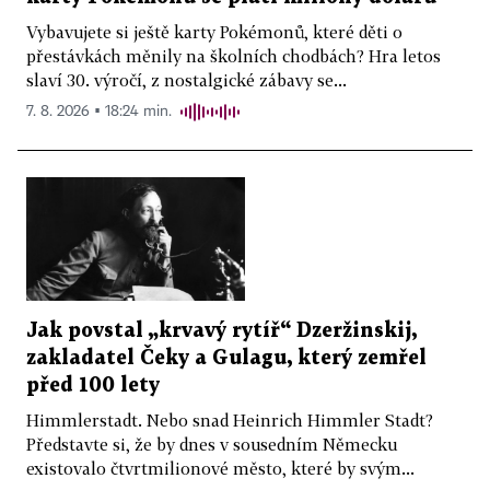
Vybavujete si ještě karty Pokémonů, které děti o
přestávkách měnily na školních chodbách? Hra letos
slaví 30. výročí, z nostalgické zábavy se...
7. 8. 2026 ▪ 18:24 min.
Jak povstal „krvavý rytíř“ Dzeržinskij,
zakladatel Čeky a Gulagu, který zemřel
před 100 lety
Himmlerstadt. Nebo snad Heinrich Himmler Stadt?
Představte si, že by dnes v sousedním Německu
existovalo čtvrtmilionové město, které by svým...