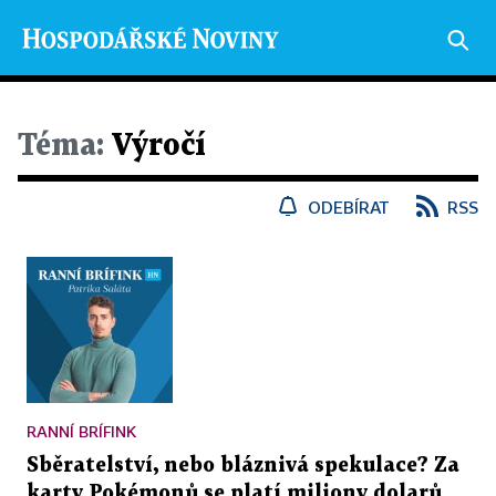
Téma:
Výročí
ODEBÍRAT
RSS
RANNÍ BRÍFINK
Sběratelství, nebo bláznivá spekulace? Za
karty Pokémonů se platí miliony dolarů