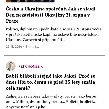
Česko a Ukrajina společně. Jak se slavil
Den nezávislosti Ukrajiny 21. srpna v
Praze
Politici, diplomaté i podnikatelé se sešli 21. srpna večer
v pražské Betlémské kapli na oslavě Dne nezávislosti
Ukrajiny. Zároveň si připomněli...
26. 8. 2024 ▪ 1 min. čtení
PETR HONZEJK
Babiš blábolí stejně jako Jakeš. Proč se
dnes líbí to, čemu se před 35 lety smála
celá země?
Žádnej z nás nebere takový platy, prostě, jako berou
oni… Milion, dva miliony berou… Bojleři, brojleři…
Abysme nezůstali jako...