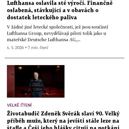
Lufthansa oslavila sté výročí. Finančně
oslabená, stávkující a v obavách o
dostatek leteckého paliva
V žádné jiné letecké společnosti, jež jsou součástí
Lufthansa Group, nevydělávají piloti tolik jako u
mateřské Deutsche Lufthansa AG,...
4. 5. 2026 ▪ 7 min. čtení
VELKÉ ČTENÍ
Životabudič Zdeněk Svěrák slaví 90. Velký
příběh muže, který na jevišti stále leze na
štafle a Češi jeho hlášky citují na potkání