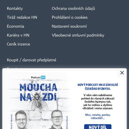
Kontakty
Ochrana osobních údajů
Tiráž redakce HN
Prohlášení o cookies
Economia
Nastavení soukromí
Kariéra v HN
Všeobecné smluvní podmínky
Ceník inzerce
Koupit / darovat předplatné
Eventy
×
Newslettery
RSS kanály
Autorská práva vykonává vydavatel. Bez písemného svolení vydavatele je
zakázáno jakékoli užití částí nebo celku díla, zejména rozmnožování a šíření
jakýmkoli způsobem, mechanickým nebo elektronickým, v českém nebo
jiném jazyce. Bez souhlasu vydavatele je zakázáno též rozmnožování