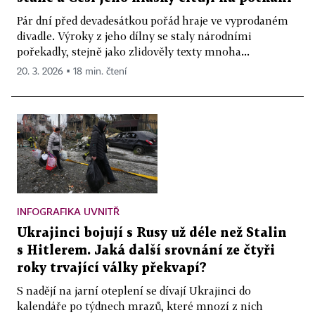
Pár dní před devadesátkou pořád hraje ve vyprodaném
divadle. Výroky z jeho dílny se staly národními
pořekadly, stejně jako zlidověly texty mnoha...
20. 3. 2026 ▪ 18 min. čtení
INFOGRAFIKA UVNITŘ
Ukrajinci bojují s Rusy už déle než Stalin
s Hitlerem. Jaká další srovnání ze čtyři
roky trvající války překvapí?
S nadějí na jarní oteplení se dívají Ukrajinci do
kalendáře po týdnech mrazů, které mnozí z nich