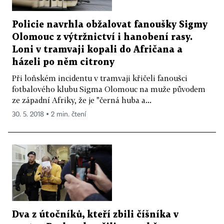
Policie navrhla obžalovat fanoušky Sigmy
Olomouc z výtržnictví i hanobení rasy.
Loni v tramvaji kopali do Afričana a
házeli po něm citrony
Při loňském incidentu v tramvaji křičeli fanoušci
fotbalového klubu Sigma Olomouc na muže původem
ze západní Afriky, že je "černá huba a...
30. 5. 2018 ▪ 2 min. čtení
Dva z útočníků, kteří zbili číšníka v