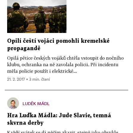
Opilí čeští vojáci pomohli kremelské
propagandě
Opilá pětice českých vojáků chtěla vstoupit do nočního
klubu, ochranka na ně zavolala policii. Při incidentu
měla policie použít i elektrické...
21. 2. 2017 ▪ 3 min. čtení
LUDĚK MÁDL
Hra Luďka Mádla: Jude Slavie, temná
skvrna derby
Každý svátek se dá něčím zkazit, stejně jako obvykle