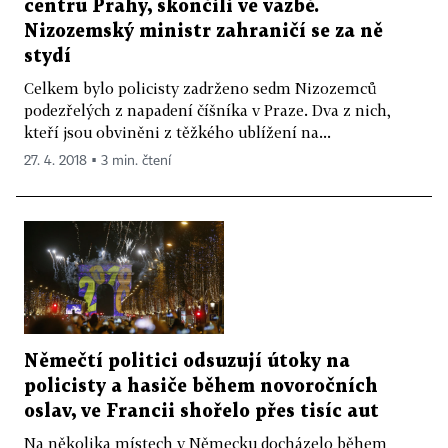
centru Prahy, skončili ve vazbě.
Nizozemský ministr zahraničí se za ně
stydí
Celkem bylo policisty zadrženo sedm Nizozemců
podezřelých z napadení číšníka v Praze. Dva z nich,
kteří jsou obviněni z těžkého ublížení na...
27. 4. 2018 ▪ 3 min. čtení
Němečtí politici odsuzují útoky na
policisty a hasiče během novoročních
oslav, ve Francii shořelo přes tisíc aut
Na několika místech v Německu docházelo během