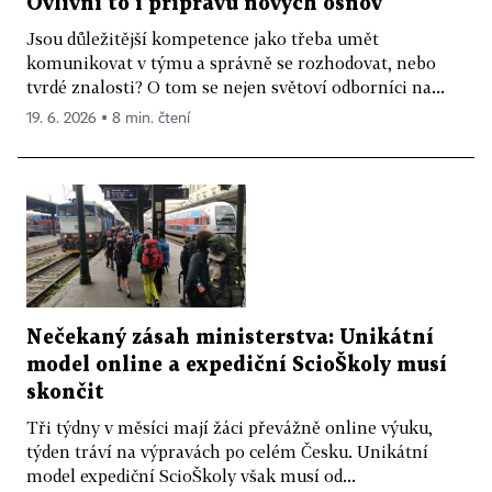
Ovlivní to i přípravu nových osnov
Jsou důležitější kompetence jako třeba umět
komunikovat v týmu a správně se rozhodovat, nebo
tvrdé znalosti? O tom se nejen světoví odborníci na...
19. 6. 2026 ▪ 8 min. čtení
Nečekaný zásah ministerstva: Unikátní
model online a expediční ScioŠkoly musí
skončit
Tři týdny v měsíci mají žáci převážně online výuku,
týden tráví na výpravách po celém Česku. Unikátní
model expediční ScioŠkoly však musí od...