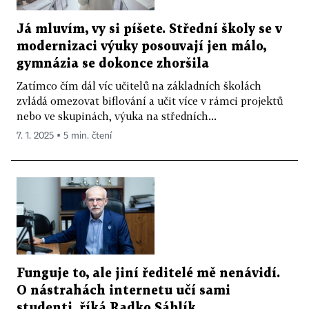
Já mluvím, vy si píšete. Střední školy se v
modernizaci výuky posouvají jen málo,
gymnázia se dokonce zhoršila
Zatímco čím dál víc učitelů na základních školách
zvládá omezovat biflování a učit více v rámci projektů
nebo ve skupinách, výuka na středních...
7. 1. 2025 ▪ 5 min. čtení
Funguje to, ale jiní ředitelé mě nenávidí.
O nástrahách internetu učí sami
studenti, říká Radko Sáblík