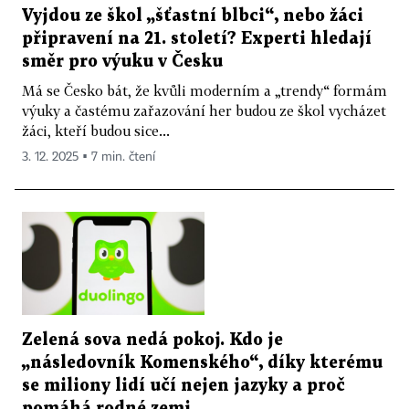
Vyjdou ze škol „šťastní blbci“, nebo žáci
připravení na 21. století? Experti hledají
směr pro výuku v Česku
Má se Česko bát, že kvůli moderním a „trendy“ formám
výuky a častému zařazování her budou ze škol vycházet
žáci, kteří budou sice...
3. 12. 2025 ▪ 7 min. čtení
Zelená sova nedá pokoj. Kdo je
„následovník Komenského“, díky kterému
se miliony lidí učí nejen jazyky a proč
pomáhá rodné zemi