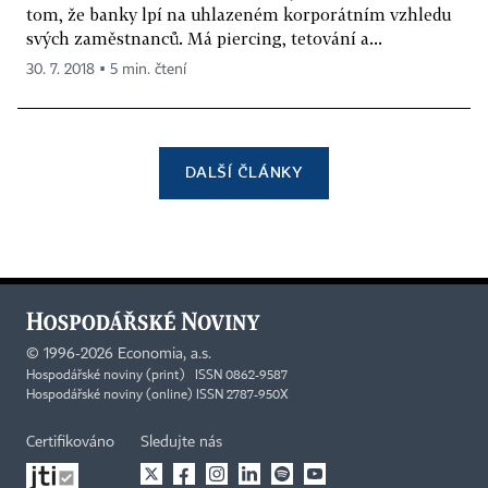
tom, že banky lpí na uhlazeném korporátním vzhledu
svých zaměstnanců. Má piercing, tetování a...
30. 7. 2018 ▪ 5 min. čtení
DALŠÍ ČLÁNKY
©
1996-2026
Economia, a.s.
Hospodářské noviny (print) ISSN 0862-9587
Hospodářské noviny (online) ISSN 2787-950X
Certifikováno
Sledujte nás