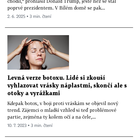
chodil,“ prohlásil Donald Trump, ještě než se stal
poprvé prezidentem. V Bílém domě se pak...
2. 6. 2025 ▪ 3 min. čtení
Levná verze botoxu. Lidé si zkouší
vyhlazovat vrásky náplastmi, skončí ale s
otoky a vyrážkami
Kdepak botox, v boji proti vráskám se objevil nový
trend. Zájemci o mladší vzhled si teď problémové
partie, zejména ty kolem očí a na čele,...
10. 7. 2023 ▪ 3 min. čtení