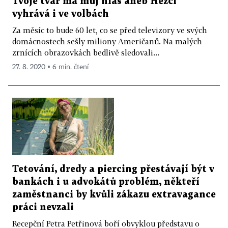
Tvoje tvář má můj hlas aneb Hezčí
vyhrává i ve volbách
Za měsíc to bude 60 let, co se před televizory ve svých
domácnostech sešly miliony Američanů. Na malých
zrnících obrazovkách bedlivě sledovali...
27. 8. 2020 ▪ 6 min. čtení
Tetování, dredy a piercing přestávají být v
bankách i u advokátů problém, někteří
zaměstnanci by kvůli zákazu extravagance
práci nevzali
Recepční Petra Petřinová boří obvyklou představu o