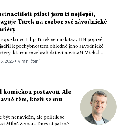
estnáctiletí piloti jsou ti nejlepší,
eaguje Turek na rozbor své závodnické
ariéry
roposlanec Filip Turek se na dotazy HN poprvé
jádřil k pochybnostem ohledně jeho závodnické
riéry, kterou rozebrali datoví novináři Michal...
 5. 2025 ▪ 4 min. čtení
al komickou postavou. Ale
avně těm, kteří se mu
 být nenáviděn, ale politik se
ysi Miloš Zeman. Dnes si patrně