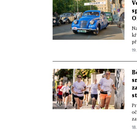
V
s
O
Na
kř
př
19.
B
s
z
s
Pr
oč
za
18