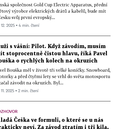
nská společnost Gold Cup Electric Apparatus, přední
ětový výrobce elektrických drátů a kabelů, bude mít
Česku svůj první evropský...
 12. 2025 ▪ 4 min. čtení
uži s vášní: Pilot. Když závodím, musím
ít stoprocentně čistou hlavu, říká Pavel
ouška o rychlých kolech na okruzích
vel Bouška měl v životě tři velké koníčky. Snowboard,
torky a před čtyřmi lety se vrhl do světa motosportu
začal závodit na okruzích. Byl...
 11. 2025 ▪ 2 min. čtení
OZHOVOR
ladá Češka ve formuli, o které se u nás
rakticky neví. Za závod ztratím i tři kila,