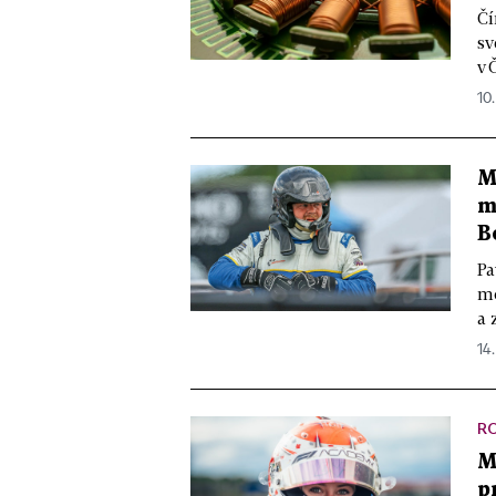
Čí
sv
v 
10.
M
m
B
Pa
mo
a 
14.
R
M
p