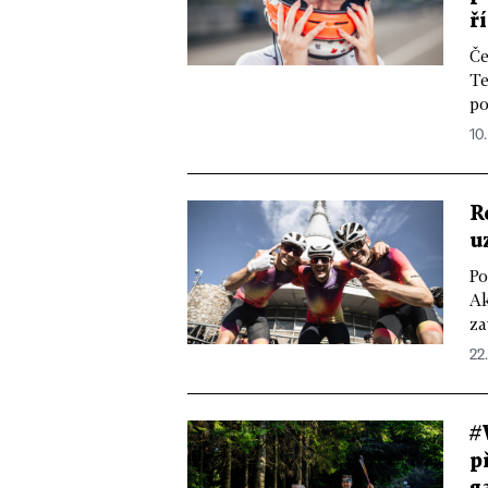
ř
Če
Te
po
10.
R
u
Po
Ak
za
22
#
p