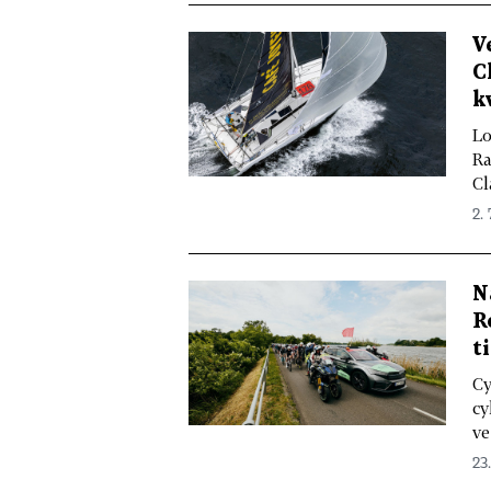
V
C
k
Lo
Ra
Cl
2. 
N
R
ti
Cy
cy
ve
23