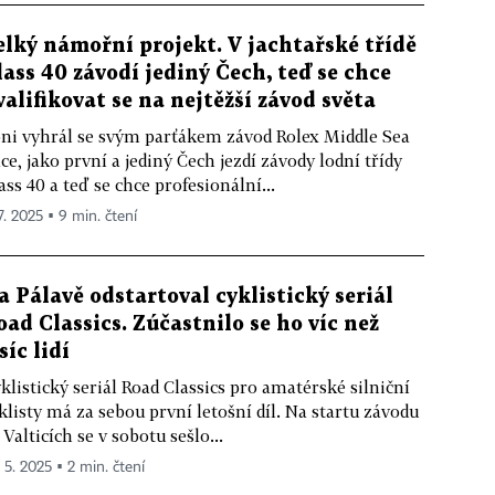
elký námořní projekt. V jachtařské třídě
lass 40 závodí jediný Čech, teď se chce
valifikovat se na nejtěžší závod světa
ni vyhrál se svým parťákem závod Rolex Middle Sea
ce, jako první a jediný Čech jezdí závody lodní třídy
ass 40 a teď se chce profesionální...
7. 2025 ▪ 9 min. čtení
a Pálavě odstartoval cyklistický seriál
oad Classics. Zúčastnilo se ho víc než
síc lidí
klistický seriál Road Classics pro amatérské silniční
klisty má za sebou první letošní díl. Na startu závodu
 Valticích se v sobotu sešlo...
. 5. 2025 ▪ 2 min. čtení