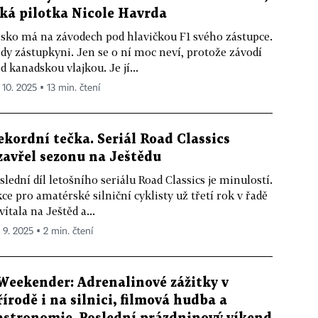
íká pilotka Nicole Havrda
sko má na závodech pod hlavičkou F1 svého zástupce.
dy zástupkyni. Jen se o ní moc neví, protože závodí
d kanadskou vlajkou. Je jí...
 10. 2025 ▪ 13 min. čtení
ekordní tečka. Seriál Road Classics
zavřel sezonu na Ještědu
slední díl letošního seriálu Road Classics je minulostí.
ce pro amatérské silniční cyklisty už třetí rok v řadě
vítala na Ještěd a...
. 9. 2025 ▪ 2 min. čtení
Weekender: Adrenalinové zážitky v
řírodě i na silnici, filmová hudba a