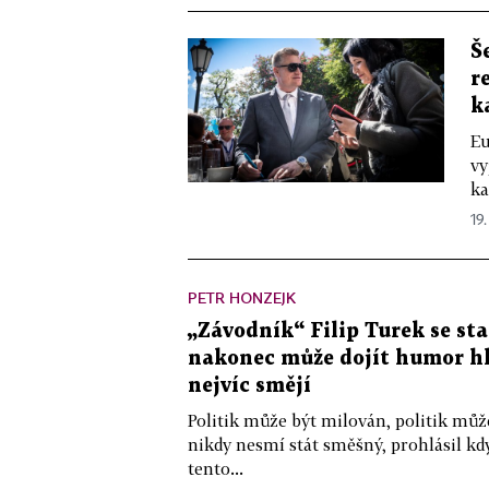
Š
r
k
Eu
vy
ka
19.
PETR HONZEJK
„Závodník“ Filip Turek se st
nakonec může dojít humor hl
nejvíc smějí
Politik může být milován, politik může
nikdy nesmí stát směšný, prohlásil kd
tento...