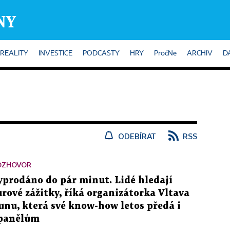
REALITY
INVESTICE
PODCASTY
HRY
PročNe
ARCHIV
D
ODEBÍRAT
RSS
OZHOVOR
yprodáno do pár minut. Lidé hledají
urové zážitky, říká organizátorka Vltava
unu, která své know-how letos předá i
panělům