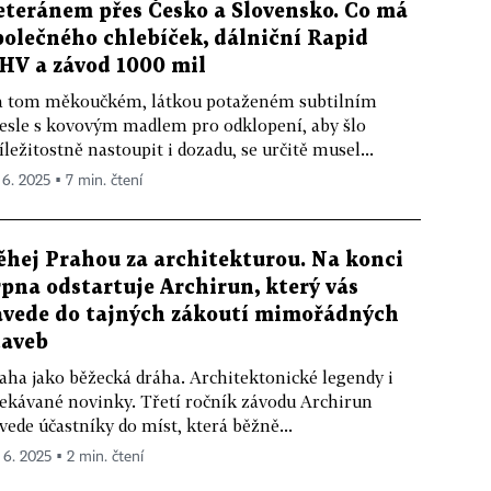
eteránem přes Česko a Slovensko. Co má
polečného chlebíček, dálniční Rapid
HV a závod 1000 mil
 tom měkoučkém, látkou potaženém subtilním
esle s kovovým madlem pro odklopení, aby šlo
íležitostně nastoupit i dozadu, se určitě musel...
 6. 2025 ▪ 7 min. čtení
ěhej Prahou za architekturou. Na konci
rpna odstartuje Archirun, který vás
avede do tajných zákoutí mimořádných
taveb
aha jako běžecká dráha. Architektonické legendy i
ekávané novinky. Třetí ročník závodu Archirun
vede účastníky do míst, která běžně...
. 6. 2025 ▪ 2 min. čtení