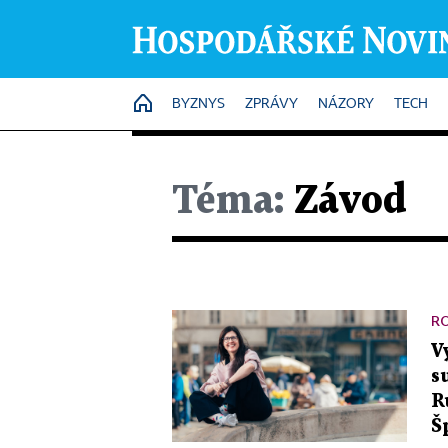
HOME
BYZNYS
ZPRÁVY
NÁZORY
TECH
Téma:
Závod
R
V
s
R
Š