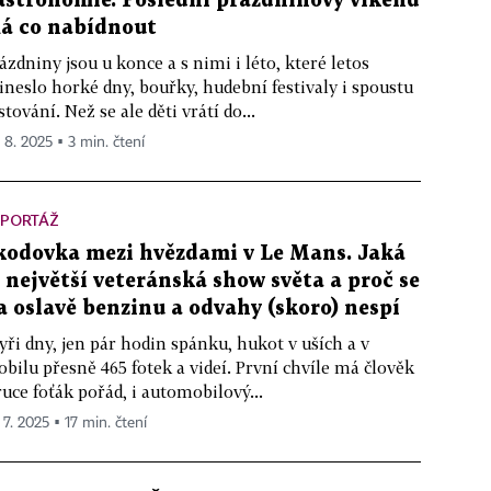
astronomie. Poslední prázdninový víkend
á co nabídnout
ázdniny jsou u konce a s nimi i léto, které letos
ineslo horké dny, bouřky, hudební festivaly i spoustu
stování. Než se ale děti vrátí do...
. 8. 2025 ▪ 3 min. čtení
EPORTÁŽ
kodovka mezi hvězdami v Le Mans. Jaká
e největší veteránská show světa a proč se
a oslavě benzinu a odvahy (skoro) nespí
yři dny, jen pár hodin spánku, hukot v uších a v
bilu přesně 465 fotek a videí. První chvíle má člověk
ruce foťák pořád, i automobilový...
 7. 2025 ▪ 17 min. čtení