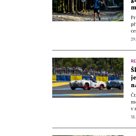
g
m
Pr
př
ce
29
R
Š
j
n
Čt
mo
v 
18.