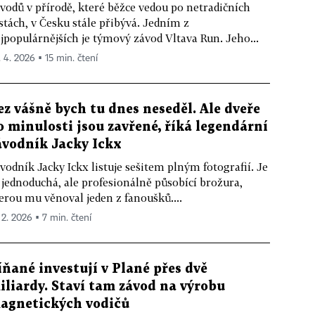
vodů v přírodě, které běžce vedou po netradičních
stách, v Česku stále přibývá. Jedním z
jpopulárnějších je týmový závod Vltava Run. Jeho...
. 4. 2026 ▪ 15 min. čtení
ez vášně bych tu dnes neseděl. Ale dveře
o minulosti jsou zavřené, říká legendární
ávodník Jacky Ickx
vodník Jacky Ickx listuje sešitem plným fotografií. Je
 jednoduchá, ale profesionálně působící brožura,
erou mu věnoval jeden z fanoušků....
 2. 2026 ▪ 7 min. čtení
íňané investují v Plané přes dvě
iliardy. Staví tam závod na výrobu
agnetických vodičů