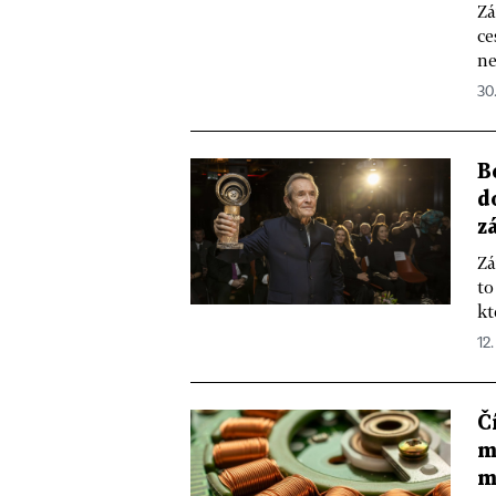
Zá
ce
ne
30
B
d
z
Zá
to
kt
12.
Č
m
m