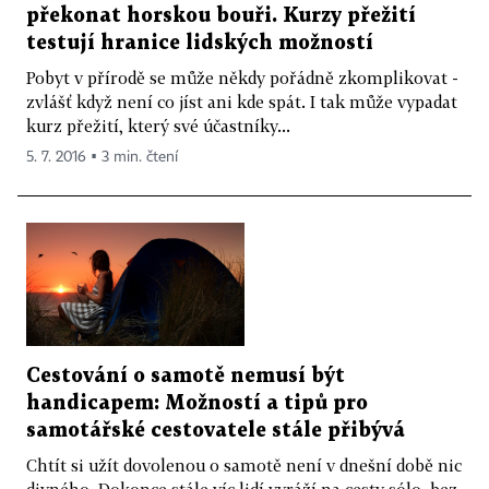
překonat horskou bouři. Kurzy přežití
testují hranice lidských možností
Pobyt v přírodě se může někdy pořádně zkomplikovat -
zvlášť když není co jíst ani kde spát. I tak může vypadat
kurz přežití, který své účastníky...
5. 7. 2016 ▪ 3 min. čtení
Cestování o samotě nemusí být
handicapem: Možností a tipů pro
samotářské cestovatele stále přibývá
Chtít si užít dovolenou o samotě není v dnešní době nic
divného. Dokonce stále víc lidí vyráží na cesty sólo, bez