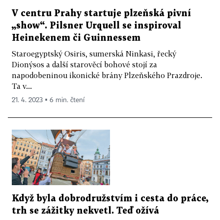
V centru Prahy startuje plzeňská pivní
„show“. Pilsner Urquell se inspiroval
Heinekenem či Guinnessem
Staroegyptský Osiris, sumerská Ninkasi, řecký
Dionýsos a další starověcí bohové stojí za
napodobeninou ikonické brány Plzeňského Prazdroje.
Ta v...
21. 4. 2023 ▪ 6 min. čtení
Když byla dobrodružstvím i cesta do práce,
trh se zážitky nekvetl. Teď ožívá