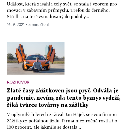
Událost, která zasáhla celý svět, se stala i vzorem pro
inovaci v zábavním průmyslu. Trefou do černého.
Střelba na terč vymalovaný do podoby...
16. 9. 2021 ▪ 5 min. čtení
ROZHOVOR
Zlaté časy zážitkoven jsou pryč. Odvála je
pandemie, nevím, zda tento byznys vydrží,
říká tvůrce továrny na zážitky
V uplynulých letech zažíval Jan Hájek se svou firmou
Zážitky.cz pořádnou jízdu. Firma meziročně rostla i o
100 procent, ale jakmile se dostala...