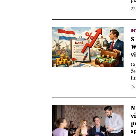
pl
27
IN
S
W
v
Ge
že
fi
17.
N
v
p
s