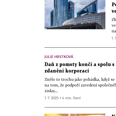
P
v
Zh
ve
na
1. 
JULIE HRSTKOVÁ
Daň z pomsty končí a spolu s 
zdanění korporací
Znělo to trochu jako pohádka, když se
na tom, že podpoří zavedení společn
zisku...
1. 7. 2025 ▪ 4 min. čtení