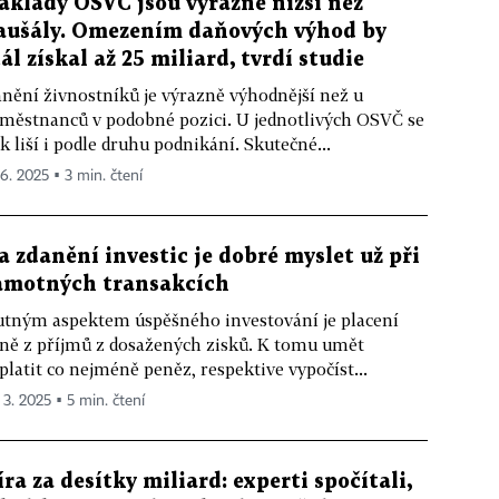
áklady OSVČ jsou výrazně nižší než
aušály. Omezením daňových výhod by
tál získal až 25 miliard, tvrdí studie
nění živnostníků je výrazně výhodnější než u
městnanců v podobné pozici. U jednotlivých OSVČ se
k liší i podle druhu podnikání. Skutečné...
 6. 2025 ▪ 3 min. čtení
a zdanění investic je dobré myslet už při
amotných transakcích
tným aspektem úspěšného investování je placení
ně z příjmů z dosažených zisků. K tomu umět
platit co nejméně peněz, respektive vypočíst...
 3. 2025 ▪ 5 min. čtení
íra za desítky miliard: experti spočítali,