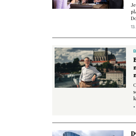
Je
pl
Do
13.
B
O
s
k
▪
D