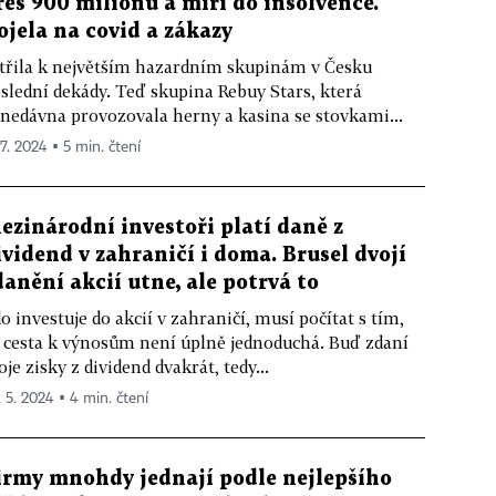
řes 900 milionů a míří do insolvence.
ojela na covid a zákazy
třila k největším hazardním skupinám v Česku
slední dekády. Teď skupina Rebuy Stars, která
nedávna provozovala herny a kasina se stovkami...
 7. 2024 ▪ 5 min. čtení
ezinárodní investoři platí daně z
ividend v zahraničí i doma. Brusel dvojí
danění akcií utne, ale potrvá to
o investuje do akcií v zahraničí, musí počítat s tím,
 cesta k výnosům není úplně jednoduchá. Buď zdaní
oje zisky z dividend dvakrát, tedy...
. 5. 2024 ▪ 4 min. čtení
irmy mnohdy jednají podle nejlepšího