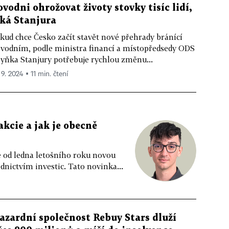
ovodni ohrožovat životy stovky tisíc lidí,
íká Stanjura
kud chce Česko začít stavět nové přehrady bránící
vodním, podle ministra financí a místopředsedy ODS
yňka Stanjury potřebuje rychlou změnu...
 9. 2024 ▪ 11 min. čtení
kcie a jak je obecně
e od ledna letošního roku novou
ednictvím investic. Tato novinka...
azardní společnost Rebuy Stars dluží