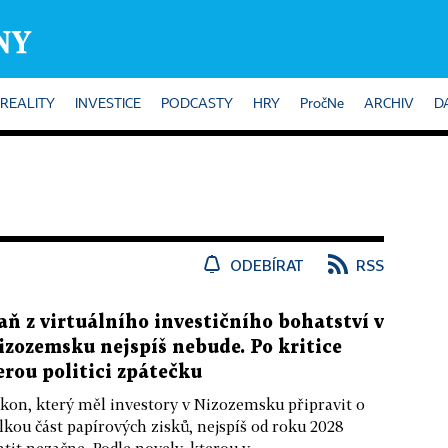
REALITY
INVESTICE
PODCASTY
HRY
PročNe
ARCHIV
D
ODEBÍRAT
RSS
aň z virtuálního investičního bohatství v
izozemsku nejspíš nebude. Po kritice
erou politici zpátečku
kon, který měl investory v Nizozemsku připravit o
lkou část papírových zisků, nejspíš od roku 2028