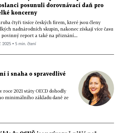
oslanci posunuli dorovnávací daň pro
elké koncerny
ruba čtyři tisíce českých firem, které jsou členy
lkých nadnárodních skupin, nakonec získají více času
 povinný report a také na přiznání...
7. 2025 ▪ 5 min. čtení
ní i snaha o spravedlivé
 v roce 2021 státy OECD dohodly
ého minimálního základu daně ze