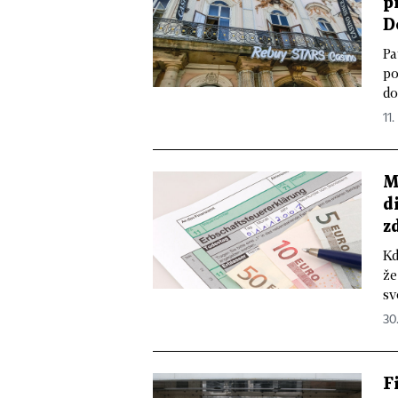
p
D
Pa
po
do
11.
M
d
z
Kd
že
sv
30
F