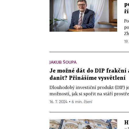
p
ř
Po
po
Zb
19.
JAKUB ŠOUPA
Je možné dát do DIP frakční a
danit? Přinášíme vysvětlení
Dlouhodobý investiční produkt (DIP) j
možností, jak si spořit na stáří prostř
16. 7. 2024 ▪ 6 min. čtení
H