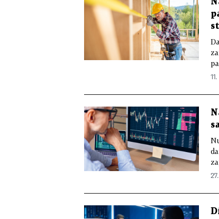
N
p
s
Da
za
pa
11.
N
s
Nu
da
za
27.
D