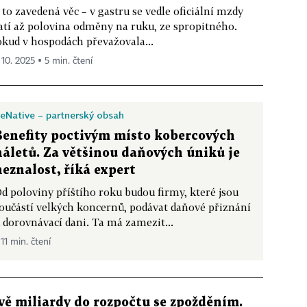
 to zavedená věc – v gastru se vedle oficiální mzdy
atí až polovina odměny na ruku, ze spropitného.
kud v hospodách převažovala...
 10. 2025 ▪ 5 min. čtení
eNative – partnerský obsah
Benefity poctivým místo kobercových
náletů. Za většinou daňových úniků je
neznalost, říká expert
d poloviny příštího roku budou firmy, které jsou
oučástí velkých koncernů, podávat daňové přiznání
 dorovnávací dani. Ta má zamezit...
 11 min. čtení
vě miliardy do rozpočtu se zpožděním.