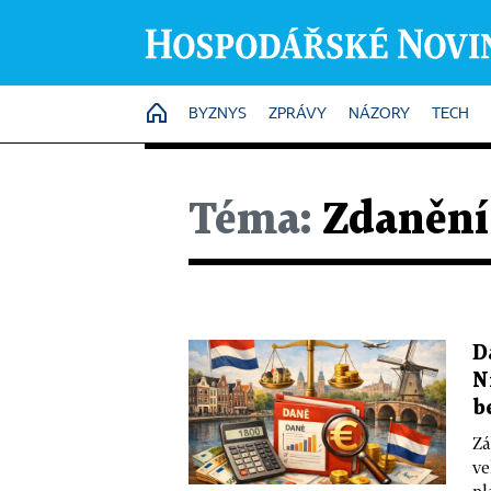
HOME
BYZNYS
ZPRÁVY
NÁZORY
TECH
Téma:
Zdanění
D
N
b
Zá
ve