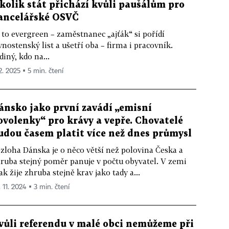
 kolik stát přichází kvůli paušálům pro
ancelářské OSVČ
 to evergreen – zaměstnanec „ajťák“ si pořídí
vnostenský list a ušetří oba – firma i pracovník.
diný, kdo na...
2. 2025 ▪ 5 min. čtení
ánsko jako první zavádí „emisní
ovolenky“ pro krávy a vepře. Chovatelé
udou časem platit více než dnes průmysl
zloha Dánska je o něco větší než polovina Česka a
ruba stejný poměr panuje v počtu obyvatel. V zemi
ak žije zhruba stejně krav jako tady a...
 11. 2024 ▪ 3 min. čtení
vůli referendu v malé obci nemůžeme při