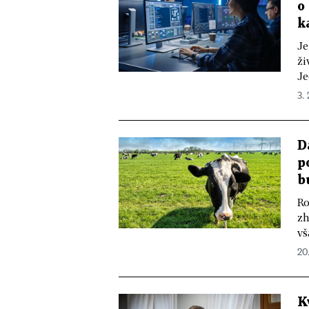
o
k
Je
ži
Je
3. 
D
p
b
Ro
zh
vš
20.
K