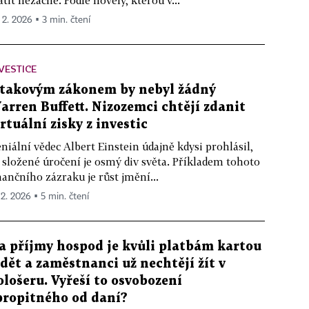
atit nezačne. Podle novely, kterou v...
. 2. 2026 ▪ 3 min. čtení
VESTICE
 takovým zákonem by nebyl žádný
arren Buffett. Nizozemci chtějí zdanit
irtuální zisky z investic
niální vědec Albert Einstein údajně kdysi prohlásil,
 složené úročení je osmý div světa. Příkladem tohoto
nančního zázraku je růst jmění...
 2. 2026 ▪ 5 min. čtení
a příjmy hospod je kvůli platbám kartou
idět a zaměstnanci už nechtějí žít v
ološeru. Vyřeší to osvobození
propitného od daní?