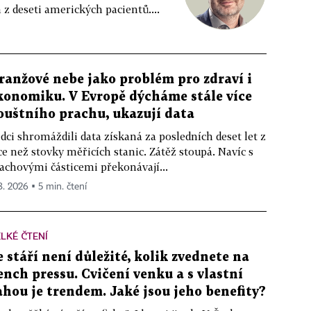
z deseti amerických pacientů....
ranžové nebe jako problém pro zdraví i
konomiku. V Evropě dýcháme stále více
ouštního prachu, ukazují data
dci shromáždili data získaná za posledních deset let z
ce než stovky měřicích stanic. Zátěž stoupá. Navíc s
achovými částicemi překonávají...
 8. 2026 ▪ 5 min. čtení
LKÉ ČTENÍ
e stáří není důležité, kolik zvednete na
ench pressu. Cvičení venku a s vlastní
ahou je trendem. Jaké jsou jeho benefity?