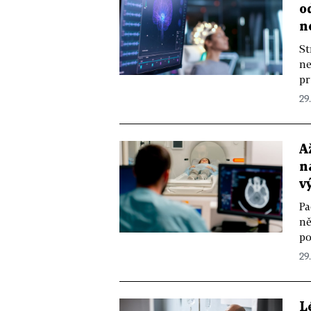
o
n
St
ne
pr
29
A
n
v
Pa
ně
po
29
L