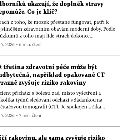
dborníků ukazují, že doplněk stravy
epomůže. Co je klíč?
rach z toho, že mozek přestane fungovat, patří k
jsilnějším zdravotním obavám moderní doby. Podle
ůzkumů z toho mají lidé strach dokonce...
. 7. 2026 ▪ 6 min. čtení
ž třetina zdravotní péče může být
adbytečná, například opakované CT
ýrazně zvyšuje riziko rakoviny
cient přichází s bolestí zad, místo vyšetření a
kolika týdnů sledování odchází s žádankou na
čítačovou tomografii (CT). Je spokojen a říká...
. 7. 2026 ▪ 7 min. čtení
éčí rakovinu, ale sama zvyšuje riziko