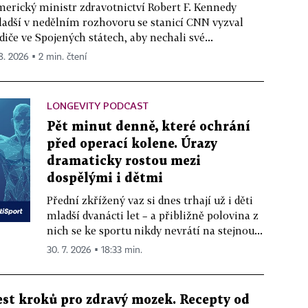
erický ministr zdravotnictví Robert F. Kennedy
adší v nedělním rozhovoru se stanicí CNN vyzval
diče ve Spojených státech, aby nechali své...
 8. 2026 ▪ 2 min. čtení
LONGEVITY PODCAST
Pět minut denně, které ochrání
před operací kolene. Úrazy
dramaticky rostou mezi
dospělými i dětmi
Přední zkřížený vaz si dnes trhají už i děti
mladší dvanácti let – a přibližně polovina z
nich se ke sportu nikdy nevrátí na stejnou...
30. 7. 2026 ▪ 18:33 min.
est kroků pro zdravý mozek. Recepty od