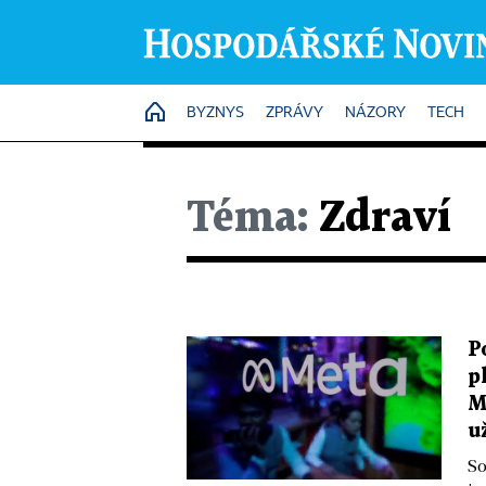
HOME
BYZNYS
ZPRÁVY
NÁZORY
TECH
Téma:
Zdraví
P
p
M
u
So