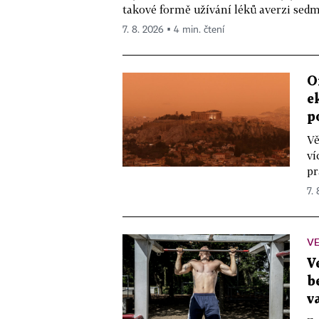
takové formě užívání léků averzi sedm 
7. 8. 2026 ▪ 4 min. čtení
O
e
p
Vě
ví
pr
7.
VE
V
b
v