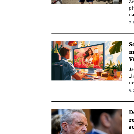
Zv
př
na
7. 
S
m
V
Js
„h
ne
5.
D
r
s