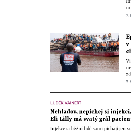
in
mi
7.
E
v
c
Vi
ne
zd
7.
LUDĚK VAINERT
Nehladov, nepíchej si injekci,
Eli Lilly má svatý grál pacien
Injekce si běžní lidé sami píchají jen