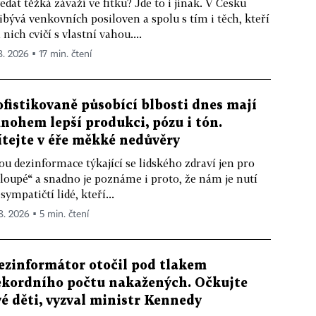
edat těžká závaží ve fitku? Jde to i jinak. V Česku
ibývá venkovních posiloven a spolu s tím i těch, kteří
 nich cvičí s vlastní vahou....
8. 2026 ▪ 17 min. čtení
ofistikovaně působící blbosti dnes mají
nohem lepší produkci, pózu i tón.
ítejte v éře měkké nedůvěry
ou dezinformace týkající se lidského zdraví jen pro
loupé“ a snadno je poznáme i proto, že nám je nutí
sympatičtí lidé, kteří...
 8. 2026 ▪ 5 min. čtení
ezinformátor otočil pod tlakem
ekordního počtu nakažených. Očkujte
vé děti, vyzval ministr Kennedy