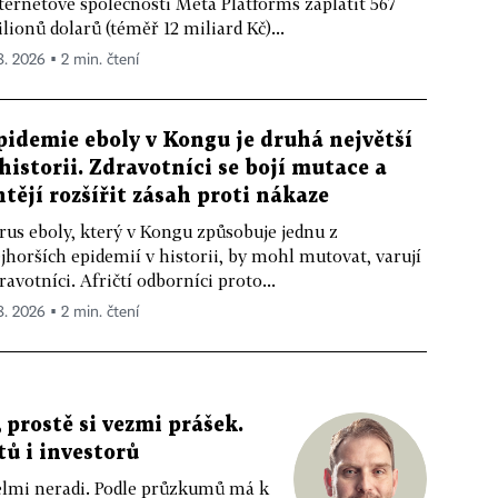
ternetové společnosti Meta Platforms zaplatit 567
lionů dolarů (téměř 12 miliard Kč)...
 8. 2026 ▪ 2 min. čtení
pidemie eboly v Kongu je druhá největší
 historii. Zdravotníci se bojí mutace a
htějí rozšířit zásah proti nákaze
rus eboly, který v Kongu způsobuje jednu z
jhorších epidemií v historii, by mohl mutovat, varují
ravotníci. Afričtí odborníci proto...
 8. 2026 ▪ 2 min. čtení
 prostě si vezmi prášek.
tů i investorů
 velmi neradi. Podle průzkumů má k