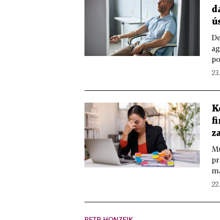
d
ú
De
ag
po
23
K
f
z
Mů
pr
ma
22
PETR HONZEJK