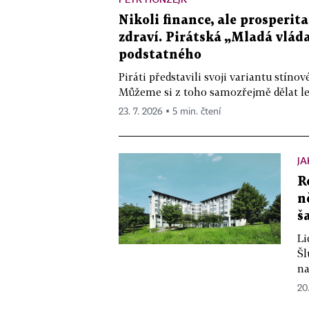
Nikoli finance, ale prosperita
zdraví. Pirátská „Mladá vlád
podstatného
Piráti představili svoji variantu stíno
Můžeme si z toho samozřejmě dělat legr
23. 7. 2026 ▪ 5 min. čtení
JA
R
n
š
Li
Šl
na
20