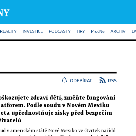
REALITY
INVESTICE
PODCASTY
HRY
PročNe
ARCHIV
D
ODEBÍRAT
RSS
oškozujete zdraví dětí, změňte fungování
latforem. Podle soudu v Novém Mexiku
eta upřednostňuje zisky před bezpečím
živatelů
ud v americkém státě Nové Mexiko ve čtvrtek nařídil