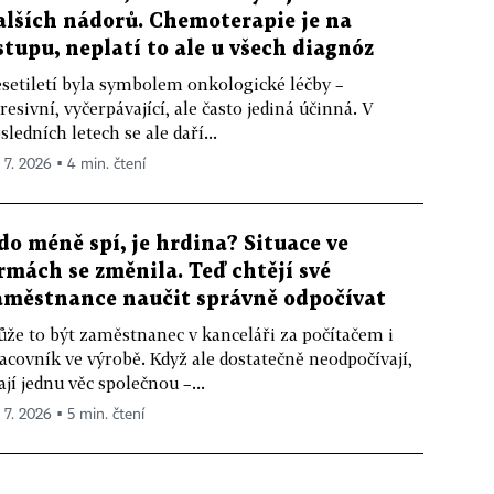
alších nádorů. Chemoterapie je na
stupu, neplatí to ale u všech diagnóz
setiletí byla symbolem onkologické léčby –
resivní, vyčerpávající, ale často jediná účinná. V
sledních letech se ale daří...
. 7. 2026 ▪ 4 min. čtení
do méně spí, je hrdina? Situace ve
irmách se změnila. Teď chtějí své
aměstnance naučit správně odpočívat
že to být zaměstnanec v kanceláři za počítačem i
acovník ve výrobě. Když ale dostatečně neodpočívají,
jí jednu věc společnou –...
. 7. 2026 ▪ 5 min. čtení