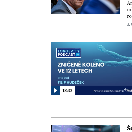
Am
ml
ro
3.
18:33
Š