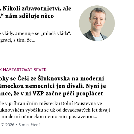
. Nikoli zdravotnictví, ale
a“ nám sděluje něco
vé vlády. Jmenuje se „mladá vláda“.
aci, s tím, že...
K NASTARTOVAT SEVER
oky se Češi ze Šluknovska na moderní
ěmeckou nemocnici jen dívali. Nyní je
ance, že v ní VZP začne péči proplácet
dé v příhraničním městečku Dolní Poustevna ve
uknovském výběžku se už od devadesátých let dívají
 moderní německou nemocnici postavenou...
. 7. 2026 ▪ 5 min. čtení