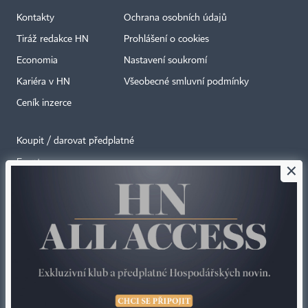
Kontakty
Ochrana osobních údajů
Tiráž redakce HN
Prohlášení o cookies
Economia
Nastavení soukromí
Kariéra v HN
Všeobecné smluvní podmínky
Ceník inzerce
Koupit / darovat předplatné
Eventy
×
Newslettery
RSS kanály
Autorská práva vykonává vydavatel. Bez písemného svolení vydavatele je
zakázáno jakékoli užití částí nebo celku díla, zejména rozmnožování a šíření
jakýmkoli způsobem, mechanickým nebo elektronickým, v českém nebo
jiném jazyce. Bez souhlasu vydavatele je zakázáno též rozmnožování
obsahu pro účely automatizované analýzy textů nebo dat