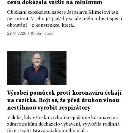
cenu dokázala snížit na minimum
Oblékání exoskeletu zabere Jaroslavu Klimešovi tak
pět minut. V jeho případě by se ale mělo mluvit spíš o
obouvání − z konstrukce, která...
23. 9. 2020 ▪ 10 min. čtení
Výrobci pomůcek proti koronaviru čekají
na razítka. Bojí se, že před druhou vlnou
nestihnou vyrobit respirátory
V době, kdy v Česku vrcholila epidemie koronaviru a
zdravotníkům docházelo vybavení, vytvořila rodinná
firma Isolit-Bravo z Jablonného nad...