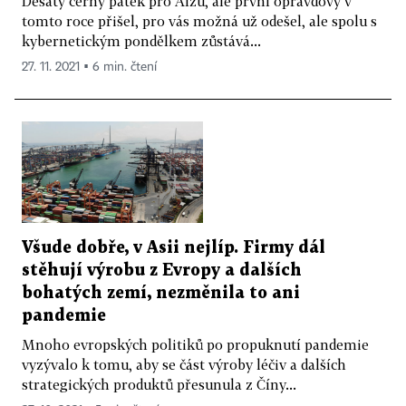
Desátý černý pátek pro Alzu, ale první opravdový v
tomto roce přišel, pro vás možná už odešel, ale spolu s
kybernetickým pondělkem zůstává...
27. 11. 2021 ▪ 6 min. čtení
Všude dobře, v Asii nejlíp. Firmy dál
stěhují výrobu z Evropy a dalších
bohatých zemí, nezměnila to ani
pandemie
Mnoho evropských politiků po propuknutí pandemie
vyzývalo k tomu, aby se část výroby léčiv a dalších
strategických produktů přesunula z Číny...