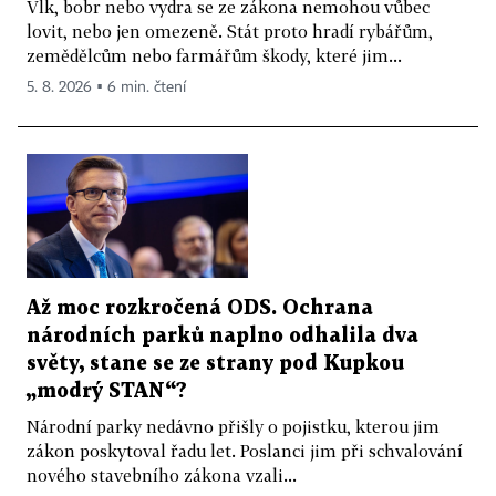
Vlk, bobr nebo vydra se ze zákona nemohou vůbec
lovit, nebo jen omezeně. Stát proto hradí rybářům,
zemědělcům nebo farmářům škody, které jim...
5. 8. 2026 ▪ 6 min. čtení
Až moc rozkročená ODS. Ochrana
národních parků naplno odhalila dva
světy, stane se ze strany pod Kupkou
„modrý STAN“?
Národní parky nedávno přišly o pojistku, kterou jim
zákon poskytoval řadu let. Poslanci jim při schvalování
nového stavebního zákona vzali...