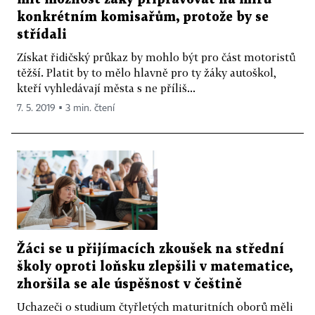
konkrétním komisařům, protože by se
střídali
Získat řidičský průkaz by mohlo být pro část motoristů
těžší. Platit by to mělo hlavně pro ty žáky autoškol,
kteří vyhledávají města s ne příliš...
7. 5. 2019 ▪ 3 min. čtení
Žáci se u přijímacích zkoušek na střední
školy oproti loňsku zlepšili v matematice,
zhoršila se ale úspěšnost v češtině
Uchazeči o studium čtyřletých maturitních oborů měli