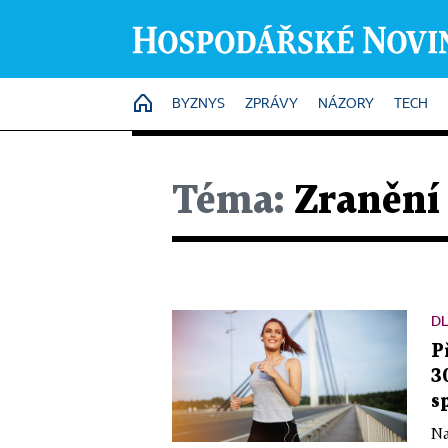
HOME
BYZNYS
ZPRÁVY
NÁZORY
TECH
Téma:
Zranění
D
P
3
s
Na