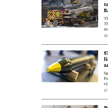
t
B
Th
Th
mr
28.
S
l
z
Sp
Po
vý
27.