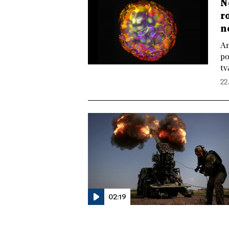
N
r
n
An
po
tv
22.
02:19