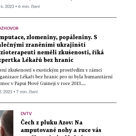
. 4. 2023 ▪ 6 min. čtení
OZHOVOR
mputace, zlomeniny, popáleniny. S
álečnými zraněními ukrajinští
yzioterapeuti neměli zkušenosti, říká
xpertka Lékařů bez hranic
vní zkušeností s exotickým prostředím v rámci
ganizace Lékaři bez hranic pro ni byla humanitární
moc v Papui Nové Guineji v roce 2013....
2. 2023 ▪ 7 min. čtení
DVTV
Čech z pluku Azov: Na
amputované nohy a ruce vás