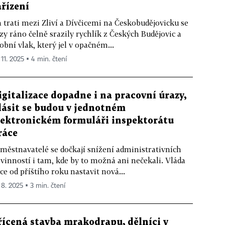
ařízení
 trati mezi Zliví a Dívčicemi na Českobudějovicku se
zy ráno čelně srazily rychlík z Českých Budějovic a
obní vlak, který jel v opačném...
 11. 2025 ▪ 4 min. čtení
igitalizace dopadne i na pracovní úrazy,
lásit se budou v jednotném
lektronickém formuláři inspektorátu
ráce
městnavatelé se dočkají snížení administrativních
vinností i tam, kde by to možná ani nečekali. Vláda
ce od příštího roku nastavit nová...
 8. 2025 ▪ 3 min. čtení
řícená stavba mrakodrapu, dělníci v