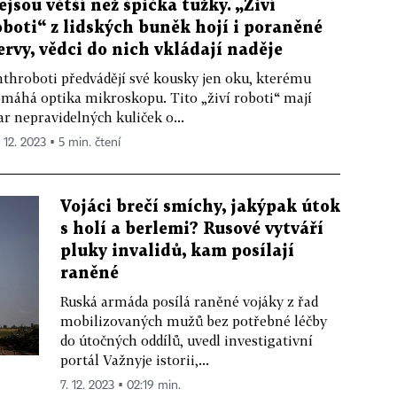
ejsou větší než špička tužky. „Živí
oboti“ z lidských buněk hojí i poraněné
ervy, vědci do nich vkládají naděje
throboti předvádějí své kousky jen oku, kterému
máhá optika mikroskopu. Tito „živí roboti“ mají
ar nepravidelných kuliček o...
 12. 2023 ▪ 5 min. čtení
Vojáci brečí smíchy, jakýpak útok
s holí a berlemi? Rusové vytváří
pluky invalidů, kam posílají
raněné
Ruská armáda posílá raněné vojáky z řad
mobilizovaných mužů bez potřebné léčby
do útočných oddílů, uvedl investigativní
portál Važnyje istorii,...
7. 12. 2023 ▪ 02:19 min.