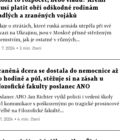
oloží to rozpočet, nebo vládu? Kreml
usí platit obří odškodné rodinám
adlých a zraněných vojáků
aje o ztrátách, které ruská armáda utrpěla při své
vazi na Ukrajinu, jsou v Moskvě přísně střeženým
jemstvím, jak je ostatně v různých...
. 7. 2024 ▪ 3 min. čtení
raněná dcera se dostala do nemocnice až
o hodině a půl, stěžuje si na zásah u
ilozofické fakulty poslanec ANO
slanec ANO Jan Richter vytkl policii i vedení školy
yl komunikace s poškozenými po tragické prosincové
řelbě na Filozofické fakultě...
 1. 2024 ▪ 4 min. čtení