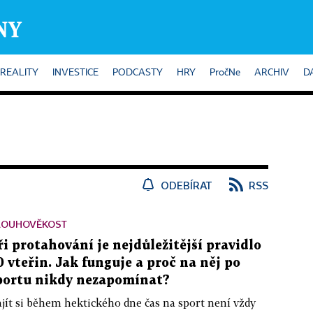
REALITY
INVESTICE
PODCASTY
HRY
PročNe
ARCHIV
D
ODEBÍRAT
RSS
LOUHOVĚKOST
ři protahování je nejdůležitější pravidlo
0 vteřin. Jak funguje a proč na něj po
portu nikdy nezapomínat?
jít si během hektického dne čas na sport není vždy