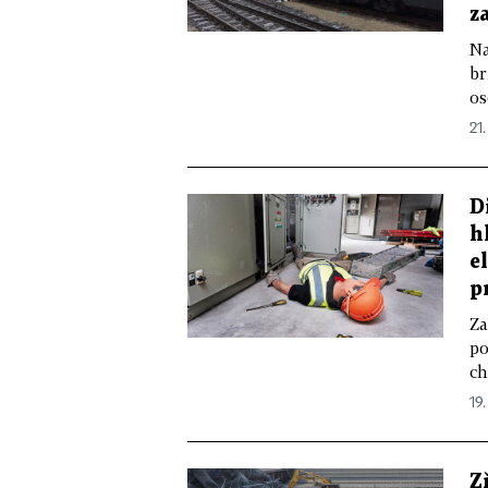
z
Na
br
os
21.
D
h
e
p
Za
po
ch
19.
Z