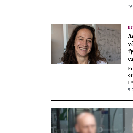
19
R
A
v
f
e
Pr
or
po
9. 