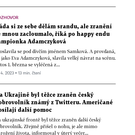
OZHOVOR
áda si ze sebe dělám srandu, ale zranění
e mnou zacloumalo, říká po happy endu
ampionka Adamczyková
oslavila se pod dívčím jménem Samková. A provdaná,
 jako Eva Adamczyková, slavila velký návrat na scénu.
tos 1. března se vyléčená z...
 4. 2023 ▪ 13 min. čtení
a Ukrajině byl těžce zraněn český
obrovolník známý z Twitteru. Američané
osílají další pomoc
 ukrajinské frontě byl těžce zraněn další český
brovolník. Zřejmě přišel o nohu, je ale mimo
rožení života, informoval v úterý večer...