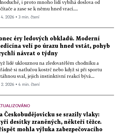
dnoduché, i proto mnoho lidí vybíhá doslova od
čítače a zase se k němu hned vrací....
. 4. 2026 ▪ 3 min. čtení
onec éry ledových obkladů. Moderní
edicína velí po úrazu hned vstát, pohyb
rychlí návrat o týdny
yž lidé uklouznou na zledovatělém chodníku a
řádně si natlučou kostrč nebo když si při sportu
táhnou sval, jejich instinktivní reakcí bývá...
. 2. 2026 ▪ 4 min. čtení
KTUALIZOVÁNO
a Českobudějovicku se srazily vlaky:
tyři desítky zraněných, někteří těžce.
řispět mohla výluka zabezpečovacího