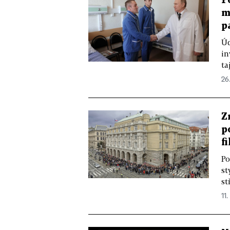
P
m
p
Úd
in
ta
26
Z
p
f
Po
st
st
11.