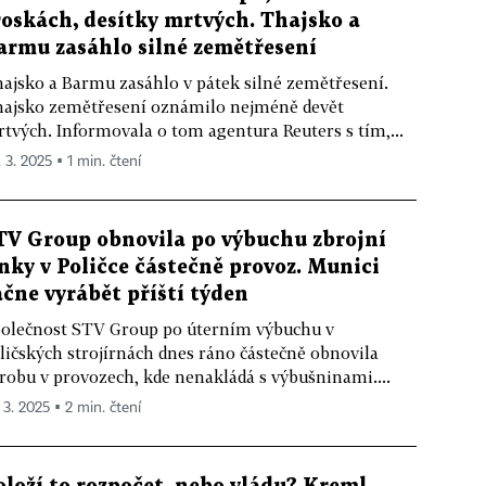
roskách, desítky mrtvých. Thajsko a
armu zasáhlo silné zemětřesení
ajsko a Barmu zasáhlo v pátek silné zemětřesení.
ajsko zemětřesení oznámilo nejméně devět
tvých. Informovala o tom agentura Reuters s tím,...
 3. 2025 ▪ 1 min. čtení
TV Group obnovila po výbuchu zbrojní
inky v Poličce částečně provoz. Munici
ačne vyrábět příští týden
olečnost STV Group po úterním výbuchu v
ličských strojírnách dnes ráno částečně obnovila
robu v provozech, kde nenakládá s výbušninami....
 3. 2025 ▪ 2 min. čtení