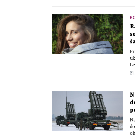
R
R
s
š
Pr
už
Le
21.
N
d
p
Na
do
oh