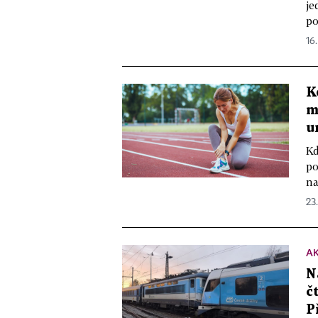
je
po
16
K
m
u
Kd
po
na
23
A
N
č
P