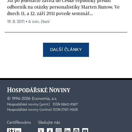
Již po jedenácté zavítá do České republiky přední
odborník na otázky personalistiky Marten Runow. Ve
dnech 11. a 12. září 2011 povede seminář...
19. 8. 2011 ▪ 6 min. čtení
DALŠÍ ČLÁNKY
©
1996-2026
Economia, a.s.
Hospodářské noviny (print) ISSN 0862-9587
Hospodářské noviny (online) ISSN 2787-950X
Certifikováno
Sledujte nás