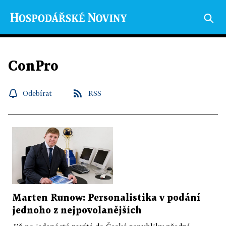
ConPro
Odebírat
RSS
Marten Runow: Personalistika v podání
jednoho z nejpovolanějších