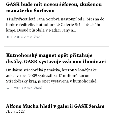
GASK bude mít novou šéfovou, zkušenou
manažerku Šorfovou
Třiačtyřicetiletá Jana Šorfová nastoupí od 1. března do
funkce ředitelky kutnohorské Galerie Středočeského
kraje. Dosud působila v Nadaci Jany a...
31. 1. 2011 ▪ 2 min. čtení
Kutnohorský magnet opět přitahuje
diváky. GASK vystavuje vzácnou iluminaci
Unikátní středověká památka, kterou v londýnské
aukci v roce 2009 vydražil za 17 milionů korun
Středočeský kraj, je opět vystavena v kutnohorské...
14. 1. 2011 ▪ 2 min. čtení
Alfons Mucha hledí v galerii GASK ženám
do tváří