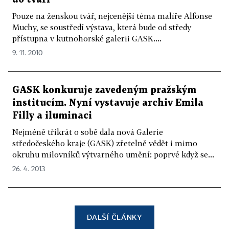
Pouze na ženskou tvář, nejcenější téma malíře Alfonse
Muchy, se soustředí výstava, která bude od středy
přístupna v kutnohorské galerii GASK....
9. 11. 2010
GASK konkuruje zavedeným pražským
institucím. Nyní vystavuje archiv Emila
Filly a iluminaci
Nejméně třikrát o sobě dala nová Galerie
středočeského kraje (GASK) zřetelně vědět i mimo
okruhu milovníků výtvarného umění: poprvé když se...
26. 4. 2013
DALŠÍ ČLÁNKY