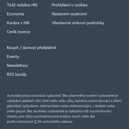
Tiráž redakce HN
Prohlášení o cookies
Economia
Nastavení soukromí
Kariéra v HN
Všeobecné smluvní podmínky
Ceník inzerce
Koupit / darovat předplatné
Eventy
Newslettery
RSS kanály
Autorská práva vykonává vydavatel. Bez písemného svolení vydavatele je
zakázáno jakékoli užití částí nebo celku díla, zejména rozmnožování a šíření
jakýmkoli způsobem, mechanickým nebo elektronickým, v českém nebo
jiném jazyce. Bez souhlasu vydavatele je zakázáno též rozmnožování
obsahu pro účely automatizované analýzy textů nebo dat
podle ustanovení § 39c autorského zákona.