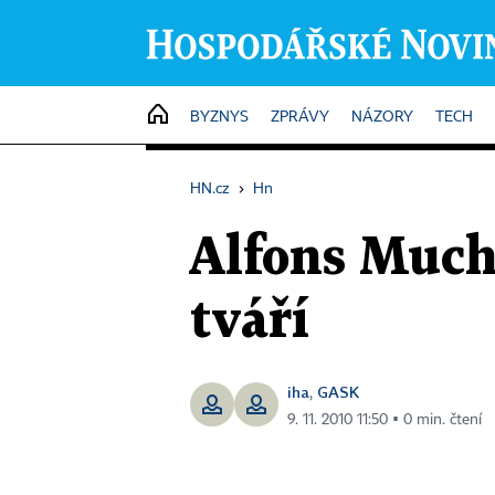
HOME
BYZNYS
ZPRÁVY
NÁZORY
TECH
HN.cz
›
Hn
Alfons Much
tváří
iha
GASK
,
9. 11. 2010 11:50 ▪ 0 min. čtení