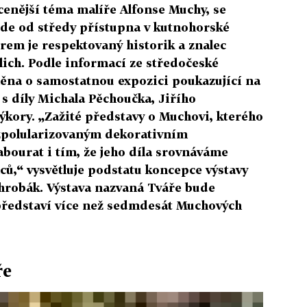
cenější téma malíře Alfonse Muchy, se
ude od středy přístupna v kutnohorské
rem je respektovaný historik a znalec
lich. Podle informací ze středočeské
něna o samostatnou expozici poukazující na
s díly Michala Pěchoučka, Jiřího
kory. „Zažité představy o Muchovi, kterého
 zpolularizovaným dekorativním
bourat i tím, že jeho díla srovnáváme
ů,“ vysvětluje podstatu koncepce výstavy
hrobák. Výstava nazvaná Tváře bude
představí více než sedmdesát Muchových
ře