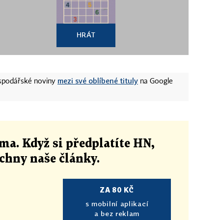
HRÁT
mezi své oblíbené tituly
ospodářské noviny
na Google
ma. Když si předplatíte HN,
echny naše články
.
ZA 80 KČ
s mobilní aplikací
a bez reklam