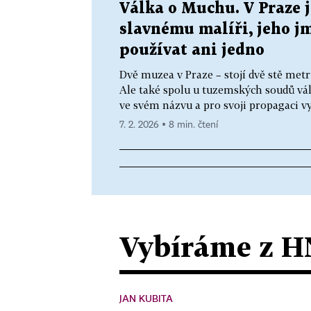
Válka o Muchu. V Praze 
slavnému malíři, jeho j
používat ani jedno
Dvě muzea v Praze – stojí dvě stě metr
Ale také spolu u tuzemských soudů vá
ve svém názvu a pro svoji propagaci využ
7. 2. 2026 ▪ 8 min. čtení
Vybíráme z H
JAN KUBITA