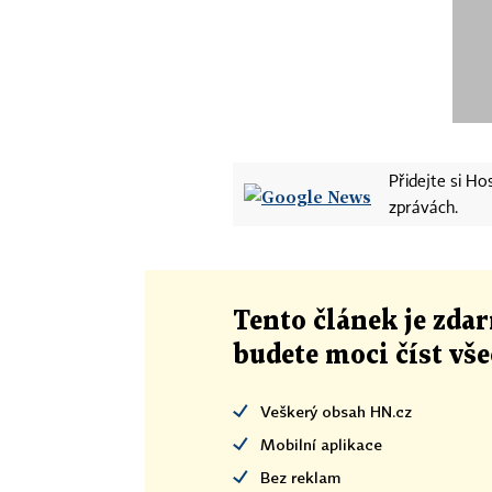
Přidejte si H
zprávách.
Tento článek
je
zdar
budete moci číst vš
Veškerý obsah HN.cz
Mobilní aplikace
Bez reklam