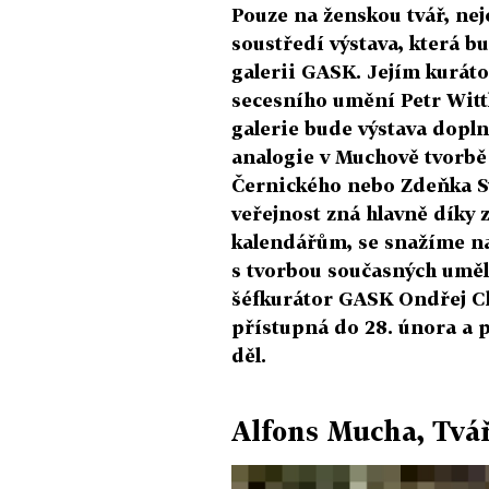
Pouze na ženskou tvář, nej
soustředí výstava, která b
galerii GASK. Jejím kuráto
secesního umění Petr Witt
galerie bude výstava dopl
analogie v Muchově tvorbě 
Černického nebo Zdeňka Sý
veřejnost zná hlavně díky
kalendářům, se snažíme na
s tvorbou současných umělc
šéfkurátor GASK Ondřej C
přístupná do 28. února a 
děl.
Alfons Mucha, Tvá