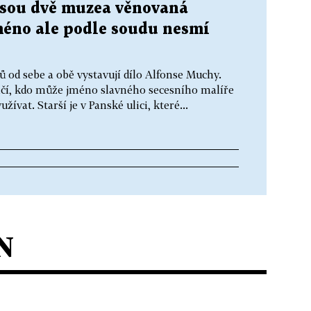
jsou dvě muzea věnovaná
méno ale podle soudu nesmí
ů od sebe a obě vystavují dílo Alfonse Muchy.
lčí, kdo může jméno slavného secesního malíře
ívat. Starší je v Panské ulici, které...
N