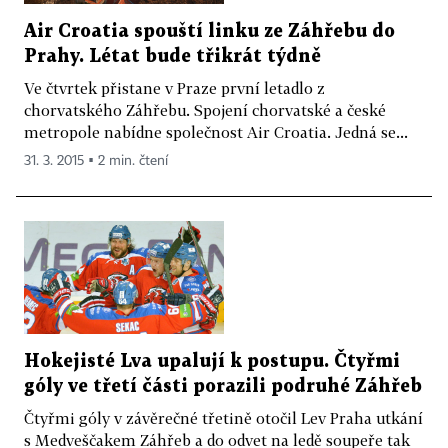
Air Croatia spouští linku ze Záhřebu do
Prahy. Létat bude třikrát týdně
Ve čtvrtek přistane v Praze první letadlo z
chorvatského Záhřebu. Spojení chorvatské a české
metropole nabídne společnost Air Croatia. Jedná se...
31. 3. 2015 ▪ 2 min. čtení
Hokejisté Lva upalují k postupu. Čtyřmi
góly ve třetí části porazili podruhé Záhřeb
Čtyřmi góly v závěrečné třetině otočil Lev Praha utkání
s Medveščakem Záhřeb a do odvet na ledě soupeře tak