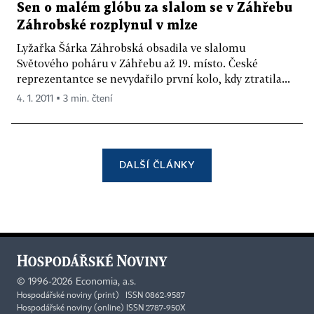
Sen o malém glóbu za slalom se v Záhřebu
Záhrobské rozplynul v mlze
Lyžařka Šárka Záhrobská obsadila ve slalomu
Světového poháru v Záhřebu až 19. místo. České
reprezentantce se nevydařilo první kolo, kdy ztratila...
4. 1. 2011 ▪ 3 min. čtení
DALŠÍ ČLÁNKY
©
1996-2026
Economia, a.s.
Hospodářské noviny (print) ISSN 0862-9587
Hospodářské noviny (online) ISSN 2787-950X