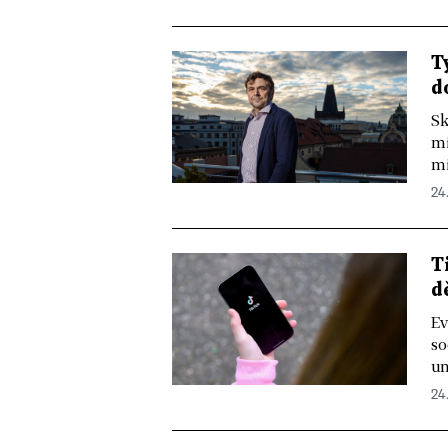
T
d
Sk
mi
mi
24
T
d
Ev
so
un
24