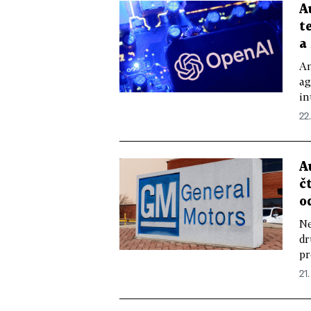
A
t
a
Am
ag
in
22
A
č
o
Ne
dr
pr
21.