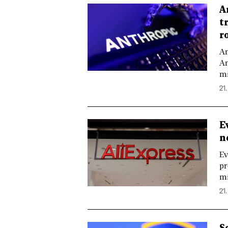
A
t
r
Am
An
mi
21.
E
n
Ev
pr
mi
21.