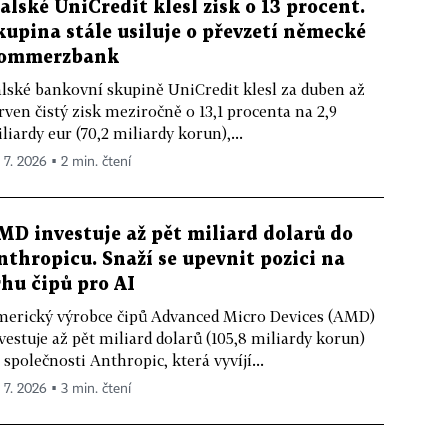
talské UniCredit klesl zisk o 13 procent.
kupina stále usiluje o převzetí německé
ommerzbank
alské bankovní skupině UniCredit klesl za duben až
rven čistý zisk meziročně o 13,1 procenta na 2,9
liardy eur (70,2 miliardy korun),...
. 7. 2026 ▪ 2 min. čtení
MD investuje až pět miliard dolarů do
nthropicu. Snaží se upevnit pozici na
rhu čipů pro AI
erický výrobce čipů Advanced Micro Devices (AMD)
vestuje až pět miliard dolarů (105,8 miliardy korun)
 společnosti Anthropic, která vyvíjí...
. 7. 2026 ▪ 3 min. čtení