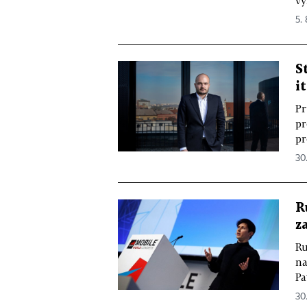
vy
5.
S
i
Pr
pr
pr
30
R
z
Ru
na
Pa
30.