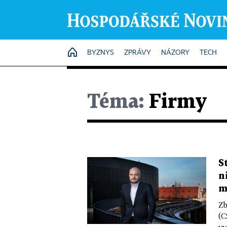
HOME
BYZNYS
ZPRÁVY
NÁZORY
TECH
Téma:
Firmy
S
n
m
Zb
(C