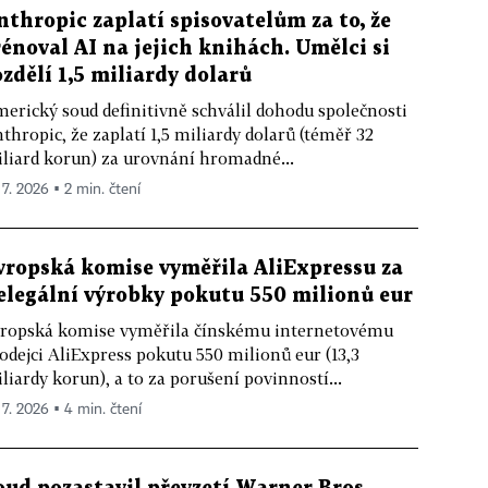
nthropic zaplatí spisovatelům za to, že
rénoval AI na jejich knihách. Umělci si
ozdělí 1,5 miliardy dolarů
erický soud definitivně schválil dohodu společnosti
thropic, že zaplatí 1,5 miliardy dolarů (téměř 32
liard korun) za urovnání hromadné...
 7. 2026 ▪ 2 min. čtení
vropská komise vyměřila AliExpressu za
elegální výrobky pokutu 550 milionů eur
ropská komise vyměřila čínskému internetovému
odejci AliExpress pokutu 550 milionů eur (13,3
liardy korun), a to za porušení povinností...
 7. 2026 ▪ 4 min. čtení