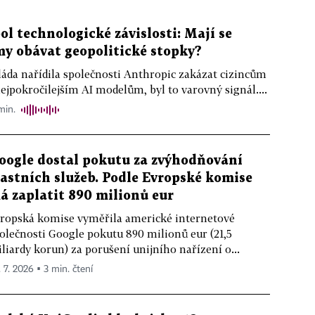
ol technologické závislosti: Mají se
my obávat geopolitické stopky?
áda nařídila společnosti Anthropic zakázat cizincům
nejpokročilejším AI modelům, byl to varovný signál....
min.
oogle dostal pokutu za zvýhodňování
lastních služeb. Podle Evropské komise
á zaplatit 890 milionů eur
ropská komise vyměřila americké internetové
olečnosti Google pokutu 890 milionů eur (21,5
liardy korun) za porušení unijního nařízení o...
. 7. 2026 ▪ 3 min. čtení