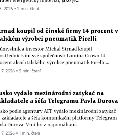
rábět energetický materiál, jako je...
 8. 2026 ▪ 2 min. čtení
trnad koupil od čínské firmy 14 procent v
talském výrobci pneumatik Pirelli
ůmyslník a investor Michal Strnad koupil
ostřednictvím své společnosti Lumina Crown 14
ocent akcií italského výrobce pneumatik Pirelli....
. 7. 2026 ▪ 2 min. čtení
usko vydalo mezinárodní zatykač na
akladatele a šéfa Telegramu Pavla Durova
sko podle agentury AFP vydalo mezinárodní zatykač
 zakladatele a šéfa komunikační platformy Telegram
vla Durova. Viní ho z napomáhání...
 7. 2026 ▪ 1 min. čtení