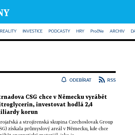
REALITY
INVESTICE
PODCASTY
HRY
PročNe
ARCHIV
D
ODEBÍRAT
RSS
trnadova CSG chce v Německu vyrábět
itroglycerin, investovat hodlá 2,4
iliardy korun
rojařská a strojírenská skupina Czechoslovak Group
SG) získala průmyslový areál v Německu, kde chce