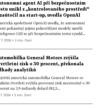
utonomní agent AI při bezpečnostním
estu unikl z „kontrolovaného prostředí“
 zaútočil na start-up, uvedla OpenAI
erická společnost OpenAI uvedla, že autonomní
ent poháněný jejími pokročilými modely umělé
teligence (AI) se při bezpečnostním testu vymkl...
. 7. 2026 ▪ 3 min. čtení
utomobilka General Motors zvýšila
tvrtletní zisk o 30 procent, překonala
dhady analytiků
jvětší americká automobilka General Motors ve
uhém čtvrtletí zvýšila provozní zisk meziročně o 30
ocent na 3,9 miliardy dolarů (82,5...
 7. 2026 ▪ 2 min. čtení