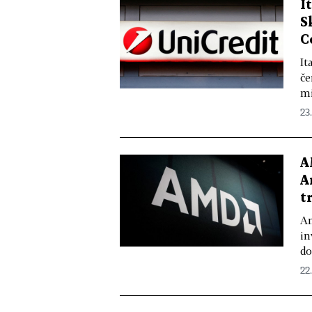
I
S
C
It
če
mi
23
A
A
t
Am
in
do
22