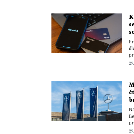
K
s
s
Pr
dl
pr
29
M
č
b
Ně
Be
pr
29