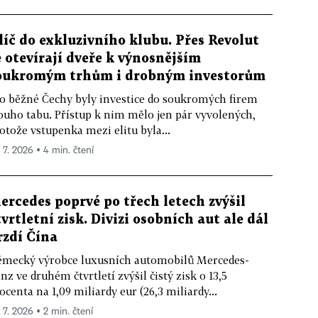
líč do exkluzivního klubu. Přes Revolut
e otevírají dveře k výnosnějším
oukromým trhům i drobným investorům
o běžné Čechy byly investice do soukromých firem
ouho tabu. Přístup k nim mělo jen pár vyvolených,
otože vstupenka mezi elitu byla...
. 7. 2026 ▪ 4 min. čtení
ercedes poprvé po třech letech zvýšil
tvrtletní zisk. Divizi osobních aut ale dál
rzdí Čína
mecký výrobce luxusních automobilů Mercedes-
nz ve druhém čtvrtletí zvýšil čistý zisk o 13,5
ocenta na 1,09 miliardy eur (26,3 miliardy...
. 7. 2026 ▪ 2 min. čtení