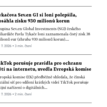
ykačova Sev.en GI si loni polepšila,
osáhla zisku 930 milionů korun
upina Sev.en Global Investments (SGI) českého
liardáře Pavla Tykače loni zaznamenala čistý zisk 38
lionů eur (zhruba 930 milionů korun)....
. 7. 2026 ▪ 3 min. čtení
ikTok porušuje pravidla pro ochranu
ětí na internetu, uvedla Evropská komise
ropská komise (EK) předběžně shledala, že čínská
ciální síť pro sdílení krátkých videí TikTok porušuje
ijní nařízení o digitálních...
. 7. 2026 ▪ 2 min. čtení