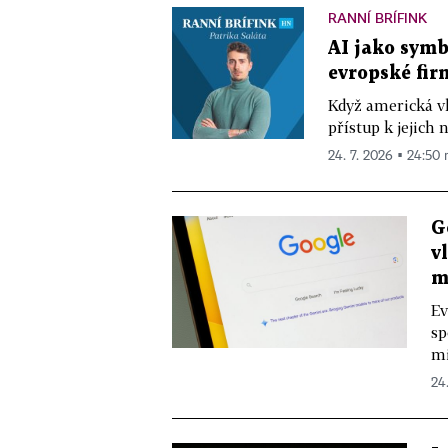
RANNÍ BRÍFINK
AI jako symb
evropské fir
Když americká vl
přístup k jejich 
24. 7. 2026 ▪ 24:50 
G
v
m
Ev
sp
mi
24