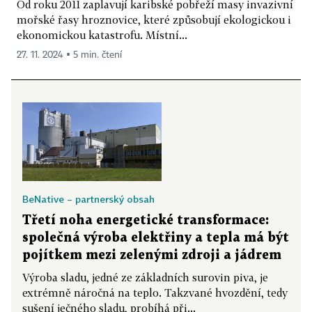
Od roku 2011 zaplavují karibské pobřeží masy invazivní
mořské řasy hroznovice, které způsobují ekologickou i
ekonomickou katastrofu. Místní...
27. 11. 2024 ▪ 5 min. čtení
BeNative – partnerský obsah
Třetí noha energetické transformace:
společná výroba elektřiny a tepla má být
pojítkem mezi zelenými zdroji a jádrem
Výroba sladu, jedné ze základních surovin piva, je
extrémně náročná na teplo. Takzvané hvozdění, tedy
sušení ječného sladu, probíhá při...