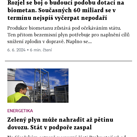
Rozjel se boj o budoucí podobu dotací na
biometan. Současných 60 miliard se v
termínu nejspíš vyčerpat nepodaří
Produkce biometanu zůstává pod očekáváním státu.
Ten přitom bezemisní plyn potřebuje pro naplnění cílů
snížení zplodin v dopravě. Naplno se...
6. 6. 2024 ▪ 6 min. čtení
ENERGETIKA
Zelený plyn může nahradit až pětinu
dovozu. Stát v podpoře zaspal