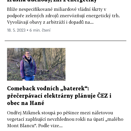
Blíže nespecifikované miliardové vládní škrty v
podpoře zelených zdrojů znervózňují energetický trh.
Vyvolávají obavy z arbitráží i dopadů na...
18. 5. 2023 ▪ 6 min. čtení
Comeback vodních „baterek“:
přečerpávací elektrárny plánuje ČEZ i
obec na Hané
Ondřej Mikmek stoupá po pěšince mezi náletovou
vegetací zaplňující nevzhlednou rokli na úpatí „malého
Mont Blancu“. Podle vize...