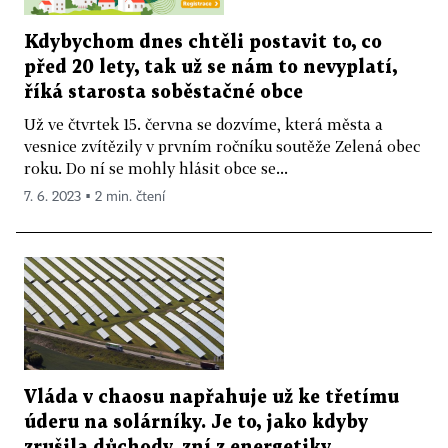
Kdybychom dnes chtěli postavit to, co
před 20 lety, tak už se nám to nevyplatí,
říká starosta soběstačné obce
Už ve čtvrtek 15. června se dozvíme, která města a
vesnice zvítězily v prvním ročníku soutěže Zelená obec
roku. Do ní se mohly hlásit obce se...
7. 6. 2023 ▪ 2 min. čtení
Vláda v chaosu napřahuje už ke třetímu
úderu na solárníky. Je to, jako kdyby
zrušila důchody, zní z energetiky