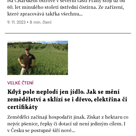
Na Císařském ostrově v severní části Prahy stojí už od
60. let minulého století ústřední čistírna. Ze zařízení,
které zpracovává takřka všechnu...
9. 11. 2023 ▪ 8 min. čtení
VELKÉ ČTENÍ
Když pole neplodí jen jídlo. Jak se mění
zemědělství a sklízí se i dřevo, elektřina či
certifikáty
Zemědělci začínají hospodařit jinak. Získat z hektaru co
nejvíc pšenice, řepky či dotací už není jediným cílem. I
v Česku se postupně šíří nové...