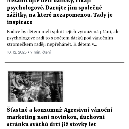
Nezahlcujte děti balíčky, říkají
psychologové. Darujte jim společné
zážitky, na které nezapomenou. Tady je
inspirace
Rodiče by dětem měli splnit jejich vytoužená přání, ale
psychologové radí to s počtem dárků pod vánočním
stromečkem raději nepřehánět. K dětem v...
10. 12. 2025 ▪ 7 min. čtení
Šťastné a konzumní: Agresivní vánoční
marketing není novinkou, duchovní
stránku svátků drtí již stovky let