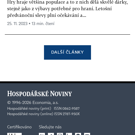
Hry hraje většina populace a to z nich dělá skvělé dárky,
stejně jako z výbavy potřebné pro hraní. Letošní
předvánoční slevy plní očekávání a...
25. 11. 2023 ▪ 13 min. čtení
DALŠÍ ČLÁNKY
©
1996-2026
Economia, a.s.
Hospodářské noviny (print) ISSN 0862-9587
Hospodářské noviny (online) ISSN 2787-950X
Certifikováno
Sledujte nás