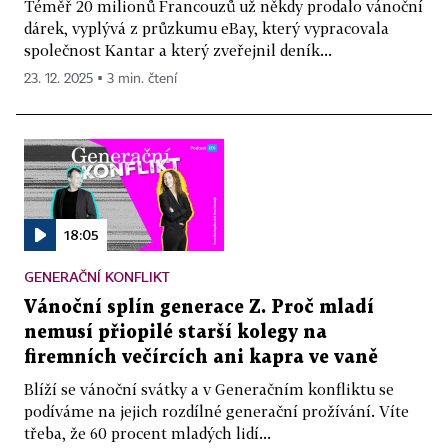
Téměř 20 milionů Francouzů už někdy prodalo vánoční
dárek, vyplývá z průzkumu eBay, který vypracovala
společnost Kantar a který zveřejnil deník...
23. 12. 2025 ▪ 3 min. čtení
18:05
GENERAČNÍ KONFLIKT
Vánoční splín generace Z. Proč mladí
nemusí přiopilé starší kolegy na
firemních večírcích ani kapra ve vaně
Blíží se vánoční svátky a v Generačním konfliktu se
podíváme na jejich rozdílné generační prožívání. Víte
třeba, že 60 procent mladých lidí...