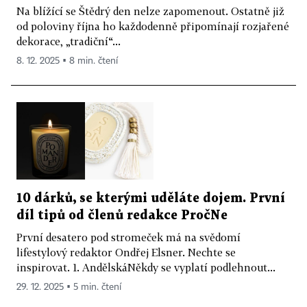
Na blížící se Štědrý den nelze zapomenout. Ostatně již
od poloviny října ho každodenně připomínají rozjařené
dekorace, „tradiční“...
8. 12. 2025 ▪ 8 min. čtení
10 dárků, se kterými uděláte dojem. První
díl tipů od členů redakce PročNe
První desatero pod stromeček má na svědomí
lifestylový redaktor Ondřej Elsner. Nechte se
inspirovat. 1. AndělskáNěkdy se vyplatí podlehnout...
29. 12. 2025 ▪ 5 min. čtení