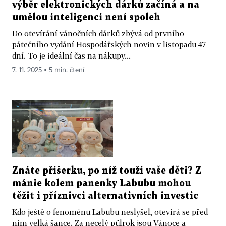
výběr elektronických dárků začíná a na
umělou inteligenci není spoleh
Do otevírání vánočních dárků zbývá od prvního
pátečního vydání Hospodářských novin v listopadu 47
dní. To je ideální čas na nákupy...
7. 11. 2025 ▪ 5 min. čtení
Znáte příšerku, po níž touží vaše děti? Z
mánie kolem panenky Labubu mohou
těžit i příznivci alternativních investic
Kdo ještě o fenoménu Labubu neslyšel, otevírá se před
ním velká šance. Za necelý půlrok jsou Vánoce a