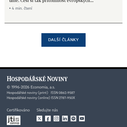
unie. Češi si tak přítomnost evropských...
▪ 4 min. čtení
DALŠÍ ČLÁNKY
©
1996-2026
Economia, a.s.
Hospodářské noviny (print) ISSN 0862-9587
Hospodářské noviny (online) ISSN 2787-950X
Certifikováno
Sledujte nás