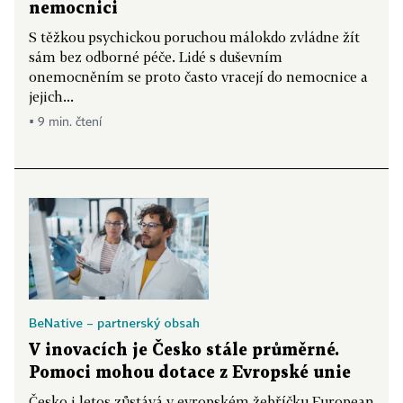
nemocnici
S těžkou psychickou poruchou málokdo zvládne žít
sám bez odborné péče. Lidé s duševním
onemocněním se proto často vracejí do nemocnice a
jejich...
▪ 9 min. čtení
BeNative – partnerský obsah
V inovacích je Česko stále průměrné.
Pomoci mohou dotace z Evropské unie
Česko i letos zůstává v evropském žebříčku European