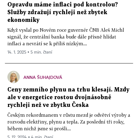
Opravdu máme inflaci pod kontrolou?
Služby zdražují rychleji než zbytek
ekonomiky
Když vyslal po Novém roce guvernér ČNB Aleš Michl
signál, že centrální banka bude dále přísně hlídat
inflaci a nevrátí se k příliš nízkým...
14. 1. 2025 ▪ 5 min. čtení
ANNA ŠUHAJDOVÁ
Ceny zemního plynu na trhu klesají. Mzdy
ale v energetice rostou dvojnásobně
rychleji než ve zbytku Česka
Českým rekordmanem v růstu mezd je odvětví výroby a
rozvodu elektřiny, plynu a tepla. Za poslední tři roky,
během nichž jsme si prošli...
5. 12. 2024 ▪ 4 min. čtení