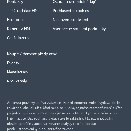
Kontakty
Ochrana osobních údajů
Tiráž redakce HN
Prohlášení o cookies
Economia
Nastavení soukromí
Kariéra v HN
Všeobecné smluvní podmínky
Ceník inzerce
Koupit / darovat předplatné
Eventy
Newslettery
RSS kanály
Autorská práva vykonává vydavatel. Bez písemného svolení vydavatele je
zakázáno jakékoli užití částí nebo celku díla, zejména rozmnožování a šíření
jakýmkoli způsobem, mechanickým nebo elektronickým, v českém nebo
jiném jazyce. Bez souhlasu vydavatele je zakázáno též rozmnožování
obsahu pro účely automatizované analýzy textů nebo dat
podle ustanovení § 39c autorského zákona.